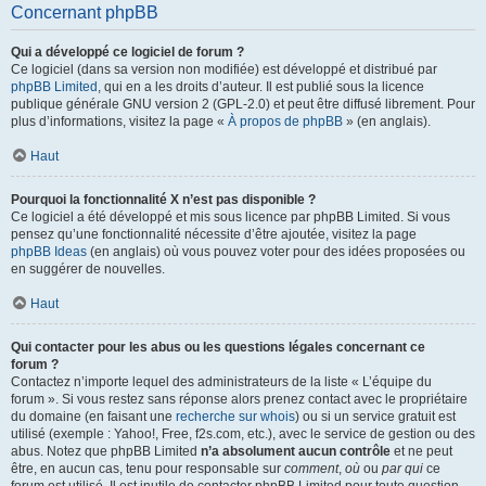
Concernant phpBB
Qui a développé ce logiciel de forum ?
Ce logiciel (dans sa version non modifiée) est développé et distribué par
phpBB Limited
, qui en a les droits d’auteur. Il est publié sous la licence
publique générale GNU version 2 (GPL-2.0) et peut être diffusé librement. Pour
plus d’informations, visitez la page «
À propos de phpBB
» (en anglais).
Haut
Pourquoi la fonctionnalité X n’est pas disponible ?
Ce logiciel a été développé et mis sous licence par phpBB Limited. Si vous
pensez qu’une fonctionnalité nécessite d’être ajoutée, visitez la page
phpBB Ideas
(en anglais) où vous pouvez voter pour des idées proposées ou
en suggérer de nouvelles.
Haut
Qui contacter pour les abus ou les questions légales concernant ce
forum ?
Contactez n’importe lequel des administrateurs de la liste « L’équipe du
forum ». Si vous restez sans réponse alors prenez contact avec le propriétaire
du domaine (en faisant une
recherche sur whois
) ou si un service gratuit est
utilisé (exemple : Yahoo!, Free, f2s.com, etc.), avec le service de gestion ou des
abus. Notez que phpBB Limited
n’a absolument aucun contrôle
et ne peut
être, en aucun cas, tenu pour responsable sur
comment
,
où
ou
par qui
ce