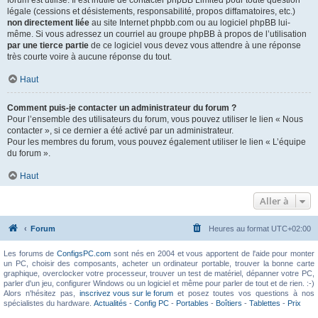
forum est utilisé. Il est inutile de contacter phpBB Limited pour toute question
légale (cessions et désistements, responsabilité, propos diffamatoires, etc.)
non directement liée
au site Internet phpbb.com ou au logiciel phpBB lui-
même. Si vous adressez un courriel au groupe phpBB à propos de l’utilisation
par une tierce partie
de ce logiciel vous devez vous attendre à une réponse
très courte voire à aucune réponse du tout.
Haut
Comment puis-je contacter un administrateur du forum ?
Pour l’ensemble des utilisateurs du forum, vous pouvez utiliser le lien « Nous
contacter », si ce dernier a été activé par un administrateur.
Pour les membres du forum, vous pouvez également utiliser le lien « L’équipe
du forum ».
Haut
Aller à
Forum
Heures au format
UTC+02:00
Les forums de
ConfigsPC.com
sont nés en 2004 et vous apportent de l'aide pour monter
un PC, choisir des composants, acheter un ordinateur portable, trouver la bonne carte
graphique, overclocker votre processeur, trouver un test de matériel, dépanner votre PC,
parler d'un jeu, configurer Windows ou un logiciel et même pour parler de tout et de rien. :-)
Alors n'hésitez pas,
inscrivez vous sur le forum
et posez toutes vos questions à nos
spécialistes du hardware.
Actualités
-
Config PC
-
Portables
-
Boîtiers
-
Tablettes
-
Prix