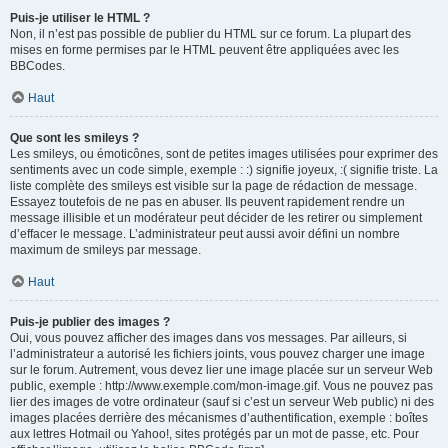
Puis-je utiliser le HTML ?
Non, il n’est pas possible de publier du HTML sur ce forum. La plupart des
mises en forme permises par le HTML peuvent être appliquées avec les
BBCodes.
Haut
Que sont les smileys ?
Les smileys, ou émoticônes, sont de petites images utilisées pour exprimer des
sentiments avec un code simple, exemple : :) signifie joyeux, :( signifie triste. La
liste complète des smileys est visible sur la page de rédaction de message.
Essayez toutefois de ne pas en abuser. Ils peuvent rapidement rendre un
message illisible et un modérateur peut décider de les retirer ou simplement
d’effacer le message. L’administrateur peut aussi avoir défini un nombre
maximum de smileys par message.
Haut
Puis-je publier des images ?
Oui, vous pouvez afficher des images dans vos messages. Par ailleurs, si
l’administrateur a autorisé les fichiers joints, vous pouvez charger une image
sur le forum. Autrement, vous devez lier une image placée sur un serveur Web
public, exemple : http://www.exemple.com/mon-image.gif. Vous ne pouvez pas
lier des images de votre ordinateur (sauf si c’est un serveur Web public) ni des
images placées derrière des mécanismes d’authentification, exemple : boîtes
aux lettres Hotmail ou Yahoo!, sites protégés par un mot de passe, etc. Pour