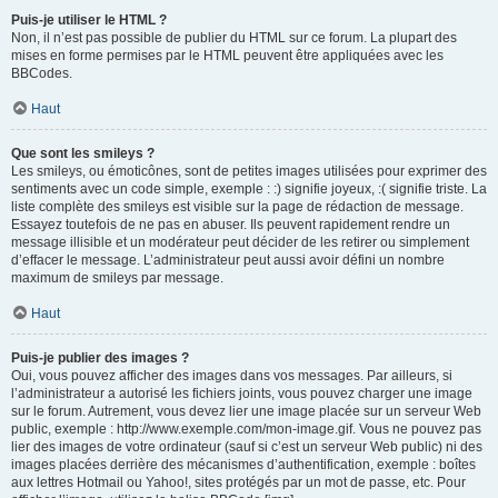
Puis-je utiliser le HTML ?
Non, il n’est pas possible de publier du HTML sur ce forum. La plupart des
mises en forme permises par le HTML peuvent être appliquées avec les
BBCodes.
Haut
Que sont les smileys ?
Les smileys, ou émoticônes, sont de petites images utilisées pour exprimer des
sentiments avec un code simple, exemple : :) signifie joyeux, :( signifie triste. La
liste complète des smileys est visible sur la page de rédaction de message.
Essayez toutefois de ne pas en abuser. Ils peuvent rapidement rendre un
message illisible et un modérateur peut décider de les retirer ou simplement
d’effacer le message. L’administrateur peut aussi avoir défini un nombre
maximum de smileys par message.
Haut
Puis-je publier des images ?
Oui, vous pouvez afficher des images dans vos messages. Par ailleurs, si
l’administrateur a autorisé les fichiers joints, vous pouvez charger une image
sur le forum. Autrement, vous devez lier une image placée sur un serveur Web
public, exemple : http://www.exemple.com/mon-image.gif. Vous ne pouvez pas
lier des images de votre ordinateur (sauf si c’est un serveur Web public) ni des
images placées derrière des mécanismes d’authentification, exemple : boîtes
aux lettres Hotmail ou Yahoo!, sites protégés par un mot de passe, etc. Pour