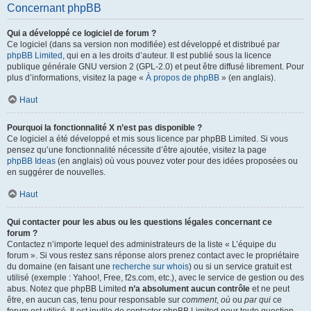
Concernant phpBB
Qui a développé ce logiciel de forum ?
Ce logiciel (dans sa version non modifiée) est développé et distribué par
phpBB Limited
, qui en a les droits d’auteur. Il est publié sous la licence
publique générale GNU version 2 (GPL-2.0) et peut être diffusé librement. Pour
plus d’informations, visitez la page «
À propos de phpBB
» (en anglais).
Haut
Pourquoi la fonctionnalité X n’est pas disponible ?
Ce logiciel a été développé et mis sous licence par phpBB Limited. Si vous
pensez qu’une fonctionnalité nécessite d’être ajoutée, visitez la page
phpBB Ideas
(en anglais) où vous pouvez voter pour des idées proposées ou
en suggérer de nouvelles.
Haut
Qui contacter pour les abus ou les questions légales concernant ce
forum ?
Contactez n’importe lequel des administrateurs de la liste « L’équipe du
forum ». Si vous restez sans réponse alors prenez contact avec le propriétaire
du domaine (en faisant une
recherche sur whois
) ou si un service gratuit est
utilisé (exemple : Yahoo!, Free, f2s.com, etc.), avec le service de gestion ou des
abus. Notez que phpBB Limited
n’a absolument aucun contrôle
et ne peut
être, en aucun cas, tenu pour responsable sur
comment
,
où
ou
par qui
ce