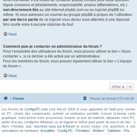
forum est utilisé. Il est inutile de contacter phpBB Limited pour toute question
légale (cessions et désistements, responsabilité, propos diffamatoires, etc.)
non directement liée
au site Internet phpbb.com ou au logiciel phpBB lui-
même. Si vous adressez un courriel au groupe phpBB à propos de l’utilisation
par une tierce partie
de ce logiciel vous devez vous attendre à une réponse
très courte voire à aucune réponse du tout.
Haut
Comment puis-je contacter un administrateur du forum ?
Pour l’ensemble des utilisateurs du forum, vous pouvez utiliser le lien « Nous
contacter », si ce dernier a été activé par un administrateur.
Pour les membres du forum, vous pouvez également utiliser le lien « L’équipe
du forum ».
Haut
Aller à
Forum
Heures au format
UTC+02:00
Les forums de
ConfigsPC.com
sont nés en 2004 et vous apportent de l'aide pour monter
un PC, choisir des composants, acheter un ordinateur portable, trouver la bonne carte
graphique, overclocker votre processeur, trouver un test de matériel, dépanner votre PC,
parler d'un jeu, configurer Windows ou un logiciel et même pour parler de tout et de rien. :-)
Alors n'hésitez pas,
inscrivez vous sur le forum
et posez toutes vos questions à nos
spécialistes du hardware.
Actualités
-
Config PC
-
Portables
-
Boîtiers
-
Tablettes
-
Prix