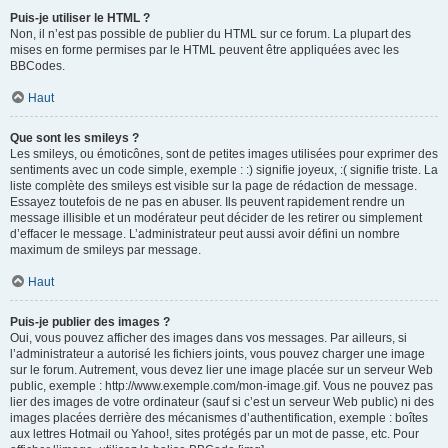
Puis-je utiliser le HTML ?
Non, il n’est pas possible de publier du HTML sur ce forum. La plupart des
mises en forme permises par le HTML peuvent être appliquées avec les
BBCodes.
Haut
Que sont les smileys ?
Les smileys, ou émoticônes, sont de petites images utilisées pour exprimer des
sentiments avec un code simple, exemple : :) signifie joyeux, :( signifie triste. La
liste complète des smileys est visible sur la page de rédaction de message.
Essayez toutefois de ne pas en abuser. Ils peuvent rapidement rendre un
message illisible et un modérateur peut décider de les retirer ou simplement
d’effacer le message. L’administrateur peut aussi avoir défini un nombre
maximum de smileys par message.
Haut
Puis-je publier des images ?
Oui, vous pouvez afficher des images dans vos messages. Par ailleurs, si
l’administrateur a autorisé les fichiers joints, vous pouvez charger une image
sur le forum. Autrement, vous devez lier une image placée sur un serveur Web
public, exemple : http://www.exemple.com/mon-image.gif. Vous ne pouvez pas
lier des images de votre ordinateur (sauf si c’est un serveur Web public) ni des
images placées derrière des mécanismes d’authentification, exemple : boîtes
aux lettres Hotmail ou Yahoo!, sites protégés par un mot de passe, etc. Pour