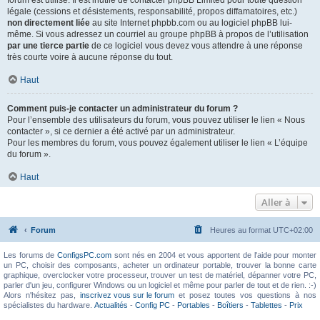
forum est utilisé. Il est inutile de contacter phpBB Limited pour toute question
légale (cessions et désistements, responsabilité, propos diffamatoires, etc.)
non directement liée
au site Internet phpbb.com ou au logiciel phpBB lui-
même. Si vous adressez un courriel au groupe phpBB à propos de l’utilisation
par une tierce partie
de ce logiciel vous devez vous attendre à une réponse
très courte voire à aucune réponse du tout.
Haut
Comment puis-je contacter un administrateur du forum ?
Pour l’ensemble des utilisateurs du forum, vous pouvez utiliser le lien « Nous
contacter », si ce dernier a été activé par un administrateur.
Pour les membres du forum, vous pouvez également utiliser le lien « L’équipe
du forum ».
Haut
Aller à
Forum
Heures au format
UTC+02:00
Les forums de
ConfigsPC.com
sont nés en 2004 et vous apportent de l'aide pour monter
un PC, choisir des composants, acheter un ordinateur portable, trouver la bonne carte
graphique, overclocker votre processeur, trouver un test de matériel, dépanner votre PC,
parler d'un jeu, configurer Windows ou un logiciel et même pour parler de tout et de rien. :-)
Alors n'hésitez pas,
inscrivez vous sur le forum
et posez toutes vos questions à nos
spécialistes du hardware.
Actualités
-
Config PC
-
Portables
-
Boîtiers
-
Tablettes
-
Prix