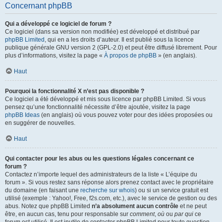
Concernant phpBB
Qui a développé ce logiciel de forum ?
Ce logiciel (dans sa version non modifiée) est développé et distribué par
phpBB Limited
, qui en a les droits d’auteur. Il est publié sous la licence
publique générale GNU version 2 (GPL-2.0) et peut être diffusé librement. Pour
plus d’informations, visitez la page «
À propos de phpBB
» (en anglais).
Haut
Pourquoi la fonctionnalité X n’est pas disponible ?
Ce logiciel a été développé et mis sous licence par phpBB Limited. Si vous
pensez qu’une fonctionnalité nécessite d’être ajoutée, visitez la page
phpBB Ideas
(en anglais) où vous pouvez voter pour des idées proposées ou
en suggérer de nouvelles.
Haut
Qui contacter pour les abus ou les questions légales concernant ce
forum ?
Contactez n’importe lequel des administrateurs de la liste « L’équipe du
forum ». Si vous restez sans réponse alors prenez contact avec le propriétaire
du domaine (en faisant une
recherche sur whois
) ou si un service gratuit est
utilisé (exemple : Yahoo!, Free, f2s.com, etc.), avec le service de gestion ou des
abus. Notez que phpBB Limited
n’a absolument aucun contrôle
et ne peut
être, en aucun cas, tenu pour responsable sur
comment
,
où
ou
par qui
ce