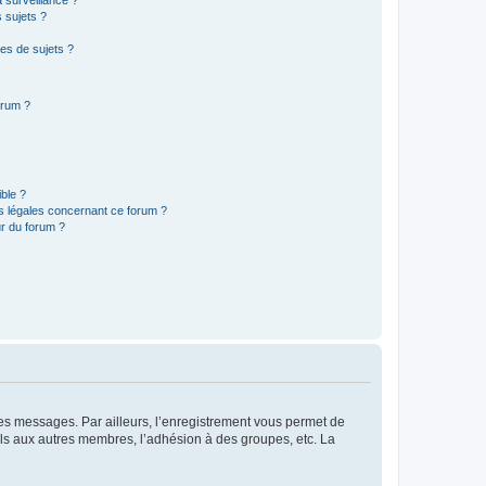
a surveillance ?
 sujets ?
es de sujets ?
orum ?
ible ?
ns légales concernant ce forum ?
r du forum ?
 des messages. Par ailleurs, l’enregistrement vous permet de
els aux autres membres, l’adhésion à des groupes, etc. La