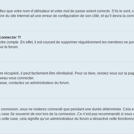
iez que votre nom d’utilisateur et votre mot de passe soient corrects. S’ils le sont,
e du site Internet ait une erreur de configuration de son côté, et qu’il devra la corri
 connecter ?!
votre compte. En effet, il est courant de supprimer régulièrement les membres ne pos
ur le forum.
 récupéré, il peut facilement être réinitialisé. Pour ce faire, rendez vous sur la p
uveau vous connecter.
passe, contactez un administrateur du forum.
e connexion, vous ne resterez connecté que pendant une durée déterminée. Cela em
la case
Se souvenir de moi
lors de la connexion. Ce n’est pas recommandé si vous u
s cette case, cela signifie qu’un administrateur du forum a désactivé cette fonctionna