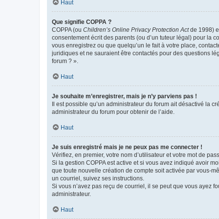
Haut
Que signifie COPPA ?
COPPA (ou
Children’s Online Privacy Protection Act
de 1998) es
consentement écrit des parents (ou d’un tuteur légal) pour la c
vous enregistrez ou que quelqu’un le fait à votre place, contac
juridiques et ne sauraient être contactés pour des questions lé
forum ? ».
Haut
Je souhaite m’enregistrer, mais je n’y parviens pas !
Il est possible qu’un administrateur du forum ait désactivé la c
administrateur du forum pour obtenir de l’aide.
Haut
Je suis enregistré mais je ne peux pas me connecter !
Vérifiez, en premier, votre nom d’utilisateur et votre mot de passe.
Si la gestion COPPA est active et si vous avez indiqué avoir mo
que toute nouvelle création de compte soit activée par vous-mê
un courriel, suivez ses instructions.
Si vous n’avez pas reçu de courriel, il se peut que vous ayez fou
administrateur.
Haut