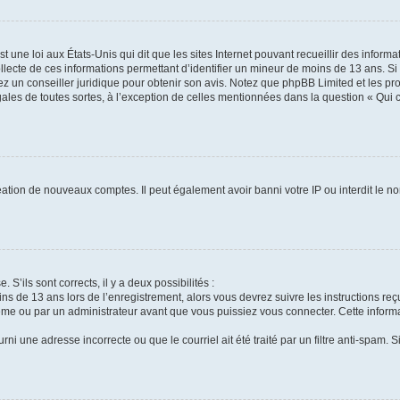
t une loi aux États-Unis qui dit que les sites Internet pouvant recueillir des infor
ollecte de ces informations permettant d’identifier un mineur de moins de 13 ans. S
tez un conseiller juridique pour obtenir son avis. Notez que phpBB Limited et les pr
gales de toutes sortes, à l’exception de celles mentionnées dans la question « Qui
réation de nouveaux comptes. Il peut également avoir banni votre IP ou interdit le no
 S’ils sont corrects, il y a deux possibilités :
ins de 13 ans lors de l’enregistrement, alors vous devrez suivre les instructions r
me ou par un administrateur avant que vous puissiez vous connecter. Cette informat
rni une adresse incorrecte ou que le courriel ait été traité par un filtre anti-spam. S