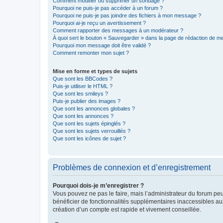
Comment modifier ou supprimer un sondage ?
Pourquoi ne puis-je pas accéder à un forum ?
Pourquoi ne puis-je pas joindre des fichiers à mon message ?
Pourquoi ai-je reçu un avertissement ?
Comment rapporter des messages à un modérateur ?
À quoi sert le bouton « Sauvegarder » dans la page de rédaction de 
Pourquoi mon message doit être validé ?
Comment remonter mon sujet ?
Mise en forme et types de sujets
Que sont les BBCodes ?
Puis-je utiliser le HTML ?
Que sont les smileys ?
Puis-je publier des images ?
Que sont les annonces globales ?
Que sont les annonces ?
Que sont les sujets épinglés ?
Que sont les sujets verrouillés ?
Que sont les icônes de sujet ?
Problèmes de connexion et d’enregistrement
Pourquoi dois-je m’enregistrer ?
Vous pouvez ne pas le faire, mais l’administrateur du forum peu
bénéficier de fonctionnalités supplémentaires inaccessibles au
création d’un compte est rapide et vivement conseillée.