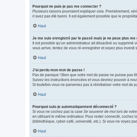
Pourquoi ne puis-je pas me connecter ?
Plusieurs raisons pourraient expliquer cela. Premièrement, vérif
n’avez pas été banni. Il est également possible que le propriétair
Haut
Je me suis enregistré par le passé mais je ne peux plus me
Il est possible qu’un administrateur ait désactivé ou supprimé 
vous arrive, tentez de vous ré-enregistrer et soyez plus investi s
Haut
J’ai perdu mon mot de passe !
Pas de panique ! Bien que votre mot de passe ne puisse pas être
Suivez les instructions énoncées et vous devriez pouvoir à no
Si toutefois vous ne parveniez pas à réinitialiser votre mot de 
Haut
Pourquoi suis-je automatiquement déconnecté ?
Si vous ne cochez pas la case
Se souvenir de moi
lors de votr
en utilisant le même ordinateur. Pour rester connecté, cochez 
(bibliothèque, cyber-café, université, etc.). Si vous ne voyez pa
Haut