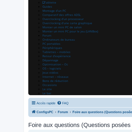
Tablette
Guides
Montage d’un PC
Comparatif des offres ADSL
Overclocking d’un processeur
Overclocking d’une carte graphique
Monter un mini PC de salon
Monter un mini PC pour le jeu (LANBox)
Forum
Ordinateurs de bureau
PC portables
Périphériques
Tablettes – mobiles
Retour d’expérience
Dépannage
Optimisation – Oc
OS – logiciels
Jeux vidéos
Internet – réseaux
Bons de réduction
Occasions
Le site
Le bar
Accès rapide
FAQ
ConfigsPC
Forum
Foire aux questions (Questions posé
Foire aux questions (Questions posée