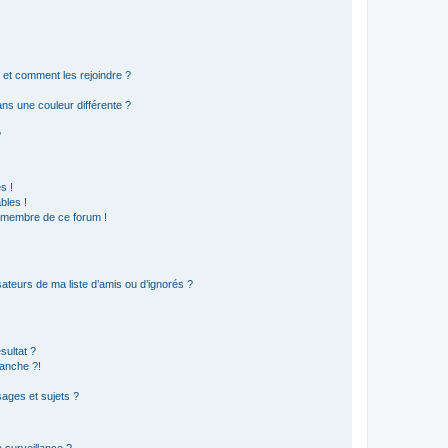
s et comment les rejoindre ?
s une couleur différente ?
?
s !
bles !
n membre de ce forum !
ateurs de ma liste d’amis ou d’ignorés ?
sultat ?
anche ?!
ages et sujets ?