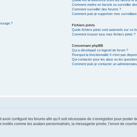
Quelle est la différence entre les favoris et l
Comment mettre en favoris ou surveiller des
Comment surveiller des forums ?
Comment puis-je supprimer mes surveillanc
message ?
Fichiers joints
Quels fichiers joints sont autorisés sur ce f
Comment trouver tous mes fichiers joints ?
Concernant phpBB
Qui a développé ce logiciel de forum ?
Pourquoi la fonctionnalité X n’est pas dispon
Qui contacter pour les abus ou les questio
Comment puis-je contacter un administrateu
t avoir configuré les forums afin qu’il soit nécessaire de s’enregistrer pour poster
x invités comme les avatars personnalisés, la messagerie privée, l’envoi de courri