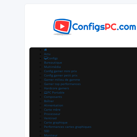
Actu
Configs
Bureautique
Multimédia
Config gamer mini prix
Config gamer petit prix
Gamer milieu de gamme
Gamer top performances
Hardcore gamers
PC Portable
Composants
Boîtier
Alimentation
Carte mère
Processeur
Ventirad
Carte graphique
Performances cartes graphiques
SSD
Moniteur