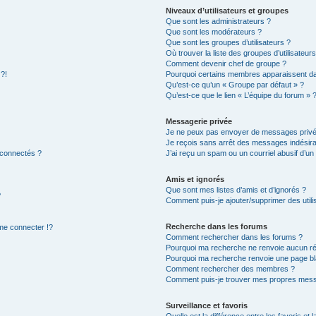
Niveaux d’utilisateurs et groupes
Que sont les administrateurs ?
Que sont les modérateurs ?
Que sont les groupes d’utilisateurs ?
Où trouver la liste des groupes d’utilisateur
Comment devenir chef de groupe ?
 ?!
Pourquoi certains membres apparaissent dan
Qu’est-ce qu’un « Groupe par défaut » ?
Qu’est-ce que le lien « L’équipe du forum » 
Messagerie privée
Je ne peux pas envoyer de messages privé
Je reçois sans arrêt des messages indésira
 connectés ?
J’ai reçu un spam ou un courriel abusif d’u
Amis et ignorés
Que sont mes listes d’amis et d’ignorés ?
?
Comment puis-je ajouter/supprimer des utilis
Recherche dans les forums
e connecter !?
Comment rechercher dans les forums ?
Pourquoi ma recherche ne renvoie aucun ré
Pourquoi ma recherche renvoie une page bl
Comment rechercher des membres ?
Comment puis-je trouver mes propres mess
Surveillance et favoris