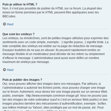
Puis-je utiliser le HTML ?
Non, il n’est pas possible de publier du HTML sur ce forum. La plupart des
mises en forme permises par le HTML peuvent être appliquées avec les
BBCodes.
Haut
Que sont les smileys ?
Les smileys, ou émoticônes, sont de petites images utilisées pour exprimer des
sentiments avec un code simple, exemple : :) signifie joyeux, :( signifie triste. La
liste complète des smileys est visible sur la page de rédaction de message.
Essayez toutefois de ne pas en abuser. Ils peuvent rapidement rendre un
message illisible et un modérateur peut décider de les retirer ou simplement
d’effacer le message. L’administrateur peut aussi avoir défini un nombre
maximum de smileys par message.
Haut
Puis-je publier des images ?
Oui, vous pouvez afficher des images dans vos messages. Par ailleurs, si
l’administrateur a autorisé les fichiers joints, vous pouvez charger une image
sur le forum. Autrement, vous devez lier une image placée sur un serveur Web
public, exemple : http://www.exemple.com/mon-image.gif. Vous ne pouvez pas
lier des images de votre ordinateur (sauf si c’est un serveur Web public) ni des
images placées derrière des mécanismes d’authentification, exemple : boîtes
aux lettres Hotmail ou Yahoo!, sites protégés par un mot de passe, etc. Pour