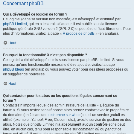
Concernant phpBB
Qui a développé ce logiciel de forum ?
Ce logiciel (dans sa version non modifiée) est développé et distribué par
phpBB Limited
, qui en a les droits d’auteur. Il est publié sous la licence
publique générale GNU version 2 (GPL-2.0) et peut être diffusé librement. Pour
plus d’informations, visitez la page «
À propos de phpBB
» (en anglais).
Haut
Pourquoi la fonctionnalité X n’est pas disponible ?
Ce logiciel a été développé et mis sous licence par phpBB Limited. Si vous
pensez qu’une fonctionnalité nécessite d’être ajoutée, visitez la page
phpBB Ideas
(en anglais) où vous pouvez voter pour des idées proposées ou
en suggérer de nouvelles.
Haut
Qui contacter pour les abus ou les questions légales concernant ce
forum ?
Contactez n’importe lequel des administrateurs de la liste « L’équipe du
forum ». Si vous restez sans réponse alors prenez contact avec le propriétaire
du domaine (en faisant une
recherche sur whois
) ou si un service gratuit est
utilisé (exemple : Yahoo!, Free, f2s.com, etc.), avec le service de gestion ou des
abus. Notez que phpBB Limited
n’a absolument aucun contrôle
et ne peut
être, en aucun cas, tenu pour responsable sur
comment
,
où
ou
par qui
ce