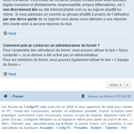
forum est utilisé. Il est inutile de contacter phpBB Limited pour toute question
légale (cessions et désistements, responsabilité, propos diffamatoires, etc.)
non directement liée
au site Internet phpbb.com ou au logiciel phpBB lui-
même. Si vous adressez un courriel au groupe phpBB à propos de l’utilisation
par une tierce partie
de ce logiciel vous devez vous attendre à une réponse
très courte voire à aucune réponse du tout.
Haut
Comment puis-je contacter un administrateur du forum ?
Pour l’ensemble des utilisateurs du forum, vous pouvez utiliser le lien « Nous
contacter », si ce dernier a été activé par un administrateur.
Pour les membres du forum, vous pouvez également utiliser le lien « L’équipe
du forum ».
Haut
Aller à
Forum
Heures au format
UTC+02:00
Les forums de
ConfigsPC.com
sont nés en 2004 et vous apportent de l'aide pour monter
un PC, choisir des composants, acheter un ordinateur portable, trouver la bonne carte
graphique, overclocker votre processeur, trouver un test de matériel, dépanner votre PC,
parler d'un jeu, configurer Windows ou un logiciel et même pour parler de tout et de rien. :-)
Alors n'hésitez pas,
inscrivez vous sur le forum
et posez toutes vos questions à nos
spécialistes du hardware.
Actualités
-
Config PC
-
Portables
-
Boîtiers
-
Tablettes
-
Prix