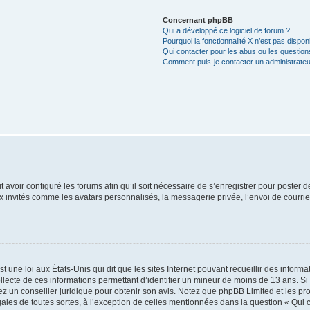
Concernant phpBB
Qui a développé ce logiciel de forum ?
Pourquoi la fonctionnalité X n’est pas dispon
Qui contacter pour les abus ou les questio
Comment puis-je contacter un administrateu
t avoir configuré les forums afin qu’il soit nécessaire de s’enregistrer pour poster
x invités comme les avatars personnalisés, la messagerie privée, l’envoi de courri
t une loi aux États-Unis qui dit que les sites Internet pouvant recueillir des infor
ollecte de ces informations permettant d’identifier un mineur de moins de 13 ans. S
tez un conseiller juridique pour obtenir son avis. Notez que phpBB Limited et les pr
gales de toutes sortes, à l’exception de celles mentionnées dans la question « Qui