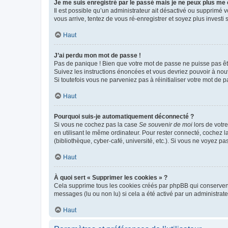
Je me suis enregistré par le passé mais je ne peux plus me
Il est possible qu’un administrateur ait désactivé ou supprimé 
vous arrive, tentez de vous ré-enregistrer et soyez plus investi s
Haut
J’ai perdu mon mot de passe !
Pas de panique ! Bien que votre mot de passe ne puisse pas être
Suivez les instructions énoncées et vous devriez pouvoir à no
Si toutefois vous ne parveniez pas à réinitialiser votre mot de 
Haut
Pourquoi suis-je automatiquement déconnecté ?
Si vous ne cochez pas la case
Se souvenir de moi
lors de votr
en utilisant le même ordinateur. Pour rester connecté, cochez 
(bibliothèque, cyber-café, université, etc.). Si vous ne voyez pa
Haut
À quoi sert « Supprimer les cookies » ?
Cela supprime tous les cookies créés par phpBB qui conservent v
messages (lu ou non lu) si cela a été activé par un administra
Haut