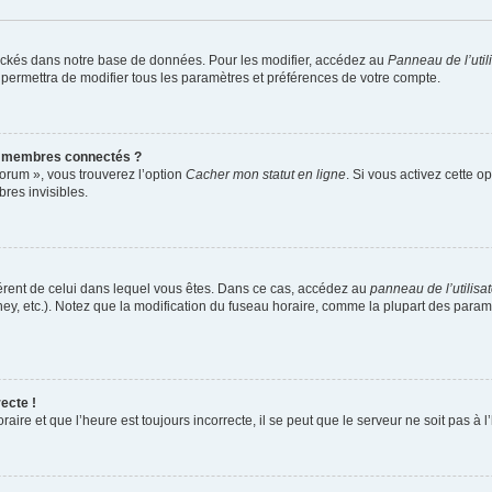
ockés dans notre base de données. Pour les modifier, accédez au
Panneau de l’util
 permettra de modifier tous les paramètres et préférences de votre compte.
s membres connectés ?
forum », vous trouverez l’option
Cacher mon statut en ligne
. Si vous activez cette o
es invisibles.
ifférent de celui dans lequel vous êtes. Dans ce cas, accédez au
panneau de l’utilisa
ney, etc.). Notez que la modification du fuseau horaire, comme la plupart des para
ecte !
aire et que l’heure est toujours incorrecte, il se peut que le serveur ne soit pas à