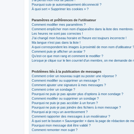
J’ai perdu mon mot de passe !
Pourquoi suis-je automatiquement déconnecté ?
À quoi sert « Supprimer les cookies » ?
Paramètres et préférences de l’utilisateur
Comment modifier mes paramètres ?
Comment empêcher mon nom d’apparaître dans la liste des membres
Les heures ne sont pas correctes !
J’ai changé mon fuseau horaire et l’heure est toujours incorrecte !
Ma langue n’est pas dans la liste !
A quoi correspondent les images à proximité de mon nom d’utilisateur 
Comment puis-je afficher un avatar ?
Qu’est-ce que mon rang et comment le modifier ?
Lorsque je clique sur le lien
courriel
d’un membre, on me demande de m
Problèmes liés à la publication de messages
Comment créer un nouveau sujet ou poster une réponse ?
Comment modifier ou supprimer un message ?
Comment ajouter une signature à mes messages ?
Comment créer un sondage ?
Pourquoi ne puis-je pas ajouter plus d’options à mon sondage ?
Comment modifier ou supprimer un sondage ?
Pourquoi ne puis-je pas accéder à un forum ?
Pourquoi ne puis-je pas joindre des fichiers à mon message ?
Pourquoi ai-je reçu un avertissement ?
Comment rapporter des messages à un modérateur ?
À quoi sert le bouton « Sauvegarder » dans la page de rédaction de 
Pourquoi mon message doit être validé ?
Comment remonter mon sujet ?