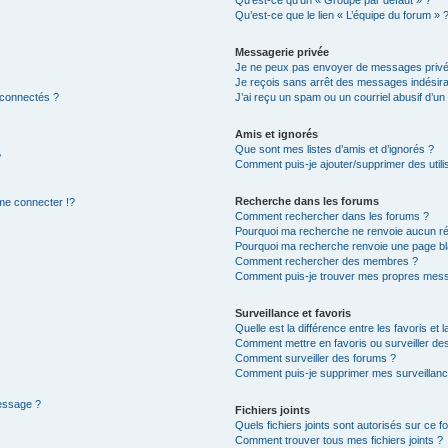
Qu’est-ce qu’un « Groupe par défaut » ?
Qu’est-ce que le lien « L’équipe du forum » 
Messagerie privée
Je ne peux pas envoyer de messages privé
Je reçois sans arrêt des messages indésira
 connectés ?
J’ai reçu un spam ou un courriel abusif d’u
Amis et ignorés
Que sont mes listes d’amis et d’ignorés ?
?
Comment puis-je ajouter/supprimer des utilis
Recherche dans les forums
e connecter !?
Comment rechercher dans les forums ?
Pourquoi ma recherche ne renvoie aucun ré
Pourquoi ma recherche renvoie une page bl
Comment rechercher des membres ?
Comment puis-je trouver mes propres mess
Surveillance et favoris
Quelle est la différence entre les favoris et l
Comment mettre en favoris ou surveiller des
Comment surveiller des forums ?
Comment puis-je supprimer mes surveillanc
message ?
Fichiers joints
Quels fichiers joints sont autorisés sur ce f
Comment trouver tous mes fichiers joints ?