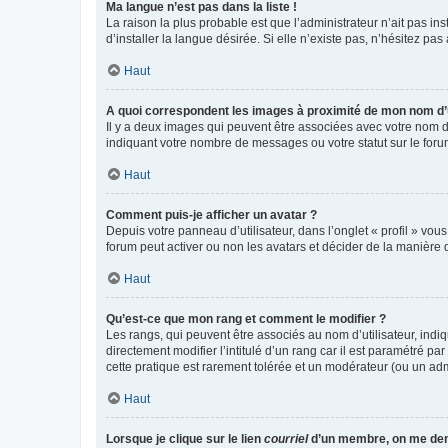
Ma langue n’est pas dans la liste !
La raison la plus probable est que l’administrateur n’ait pas 
d’installer la langue désirée. Si elle n’existe pas, n’hésitez pa
Haut
A quoi correspondent les images à proximité de mon nom d’u
Il y a deux images qui peuvent être associées avec votre nom d’
indiquant votre nombre de messages ou votre statut sur le fo
Haut
Comment puis-je afficher un avatar ?
Depuis votre panneau d’utilisateur, dans l’onglet « profil » vou
forum peut activer ou non les avatars et décider de la manière d
Haut
Qu’est-ce que mon rang et comment le modifier ?
Les rangs, qui peuvent être associés au nom d’utilisateur, ind
directement modifier l’intitulé d’un rang car il est paramétré p
cette pratique est rarement tolérée et un modérateur (ou un ad
Haut
Lorsque je clique sur le lien
courriel
d’un membre, on me de