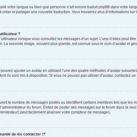
installé votre langue ou bien que personne n’ait encore traduit phpBB dans votre l
s à créer et partager une nouvelle traduction. Vous trouverez plus d’informations sur l
tilisateur ?
utilisateur lorsque vous consultez les messages d’un sujet. L’une d’elles peut êtr
rum. La seconde image, souvent plus grande, est connue sous le nom d’avatar et 
s pouvez ajouter un avatar en utilisant l’une des quatre méthodes d’avatar suivantes 
ont ils sont mis à disposition. Si vous ne pouvez pas utiliser d’avatar, contactez un
iquent le nombre de messages postés ou identifient certains membres tels que les 
ar l’administrateur du forum. Évitez de poster des messages sur le forum dans le seu
ministrateur) peut facilement abaisser votre compteur de messages.
mande de me connecter !?