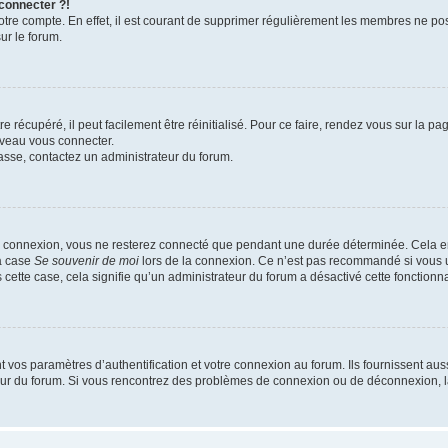
 connecter ?!
votre compte. En effet, il est courant de supprimer régulièrement les membres ne pos
ur le forum.
 récupéré, il peut facilement être réinitialisé. Pour ce faire, rendez vous sur la p
uveau vous connecter.
passe, contactez un administrateur du forum.
e connexion, vous ne resterez connecté que pendant une durée déterminée. Cela em
la case
Se souvenir de moi
lors de la connexion. Ce n’est pas recommandé si vous u
s cette case, cela signifie qu’un administrateur du forum a désactivé cette fonctionna
os paramètres d’authentification et votre connexion au forum. Ils fournissent aussi
teur du forum. Si vous rencontrez des problèmes de connexion ou de déconnexion, l