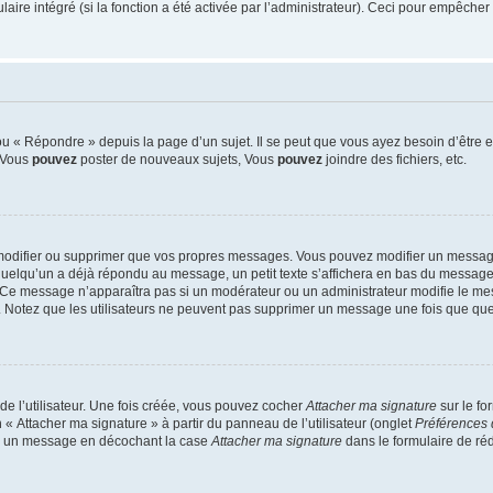
re intégré (si la fonction a été activée par l’administrateur). Ceci pour empêcher l’u
 « Répondre » depuis la page d’un sujet. Il se peut que vous ayez besoin d’être e
: Vous
pouvez
poster de nouveaux sujets, Vous
pouvez
joindre des fichiers, etc.
modifier ou supprimer que vos propres messages. Vous pouvez modifier un message
lqu’un a déjà répondu au message, un petit texte s’affichera en bas du message ind
n. Ce message n’apparaîtra pas si un modérateur ou un administrateur modifie le mes
ive. Notez que les utilisateurs ne peuvent pas supprimer un message une fois que qu
e l’utilisateur. Une fois créée, vous pouvez cocher
Attacher ma signature
sur le fo
 « Attacher ma signature » à partir du panneau de l’utilisateur (onglet
Préférences 
 à un message en décochant la case
Attacher ma signature
dans le formulaire de ré