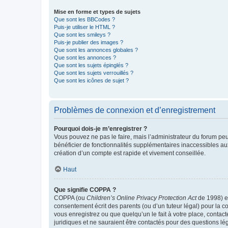
Mise en forme et types de sujets
Que sont les BBCodes ?
Puis-je utiliser le HTML ?
Que sont les smileys ?
Puis-je publier des images ?
Que sont les annonces globales ?
Que sont les annonces ?
Que sont les sujets épinglés ?
Que sont les sujets verrouillés ?
Que sont les icônes de sujet ?
Problèmes de connexion et d’enregistrement
Pourquoi dois-je m’enregistrer ?
Vous pouvez ne pas le faire, mais l’administrateur du forum peu
bénéficier de fonctionnalités supplémentaires inaccessibles au
création d’un compte est rapide et vivement conseillée.
Haut
Que signifie COPPA ?
COPPA (ou
Children’s Online Privacy Protection Act
de 1998) es
consentement écrit des parents (ou d’un tuteur légal) pour la c
vous enregistrez ou que quelqu’un le fait à votre place, contac
juridiques et ne sauraient être contactés pour des questions lé