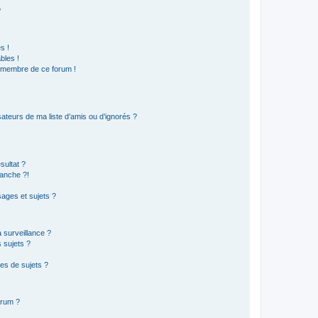
?
s !
bles !
n membre de ce forum !
ateurs de ma liste d’amis ou d’ignorés ?
sultat ?
anche ?!
ages et sujets ?
a surveillance ?
 sujets ?
es de sujets ?
orum ?