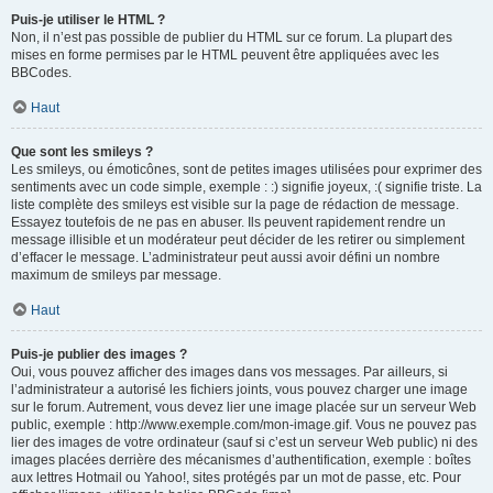
Puis-je utiliser le HTML ?
Non, il n’est pas possible de publier du HTML sur ce forum. La plupart des
mises en forme permises par le HTML peuvent être appliquées avec les
BBCodes.
Haut
Que sont les smileys ?
Les smileys, ou émoticônes, sont de petites images utilisées pour exprimer des
sentiments avec un code simple, exemple : :) signifie joyeux, :( signifie triste. La
liste complète des smileys est visible sur la page de rédaction de message.
Essayez toutefois de ne pas en abuser. Ils peuvent rapidement rendre un
message illisible et un modérateur peut décider de les retirer ou simplement
d’effacer le message. L’administrateur peut aussi avoir défini un nombre
maximum de smileys par message.
Haut
Puis-je publier des images ?
Oui, vous pouvez afficher des images dans vos messages. Par ailleurs, si
l’administrateur a autorisé les fichiers joints, vous pouvez charger une image
sur le forum. Autrement, vous devez lier une image placée sur un serveur Web
public, exemple : http://www.exemple.com/mon-image.gif. Vous ne pouvez pas
lier des images de votre ordinateur (sauf si c’est un serveur Web public) ni des
images placées derrière des mécanismes d’authentification, exemple : boîtes
aux lettres Hotmail ou Yahoo!, sites protégés par un mot de passe, etc. Pour