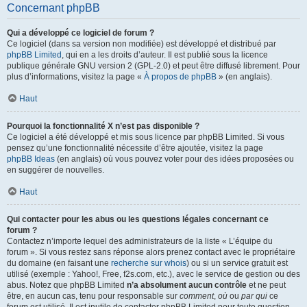
Concernant phpBB
Qui a développé ce logiciel de forum ?
Ce logiciel (dans sa version non modifiée) est développé et distribué par
phpBB Limited
, qui en a les droits d’auteur. Il est publié sous la licence
publique générale GNU version 2 (GPL-2.0) et peut être diffusé librement. Pour
plus d’informations, visitez la page «
À propos de phpBB
» (en anglais).
Haut
Pourquoi la fonctionnalité X n’est pas disponible ?
Ce logiciel a été développé et mis sous licence par phpBB Limited. Si vous
pensez qu’une fonctionnalité nécessite d’être ajoutée, visitez la page
phpBB Ideas
(en anglais) où vous pouvez voter pour des idées proposées ou
en suggérer de nouvelles.
Haut
Qui contacter pour les abus ou les questions légales concernant ce
forum ?
Contactez n’importe lequel des administrateurs de la liste « L’équipe du
forum ». Si vous restez sans réponse alors prenez contact avec le propriétaire
du domaine (en faisant une
recherche sur whois
) ou si un service gratuit est
utilisé (exemple : Yahoo!, Free, f2s.com, etc.), avec le service de gestion ou des
abus. Notez que phpBB Limited
n’a absolument aucun contrôle
et ne peut
être, en aucun cas, tenu pour responsable sur
comment
,
où
ou
par qui
ce