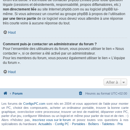
forum est utilisé. Il est inutile de contacter phpBB Limited pour toute question
légale (cessions et désistements, responsabilité, propos diffamatoires, etc.)
non directement liée
au site Internet phpbb.com ou au logiciel phpBB lui-
même. Si vous adressez un courriel au groupe phpBB à propos de l’utilisation
par une tierce partie
de ce logiciel vous devez vous attendre à une réponse
très courte voire à aucune réponse du tout.
Haut
Comment puis-je contacter un administrateur du forum ?
Pour l’ensemble des utilisateurs du forum, vous pouvez utiliser le lien « Nous
contacter », si ce dernier a été activé par un administrateur.
Pour les membres du forum, vous pouvez également utiliser le lien « L’équipe
du forum ».
Haut
Aller à
Forum
Heures au format
UTC+02:00
Les forums de
ConfigsPC.com
sont nés en 2004 et vous apportent de l'aide pour monter
un PC, choisir des composants, acheter un ordinateur portable, trouver la bonne carte
graphique, overclocker votre processeur, trouver un test de matériel, dépanner votre PC,
parler d'un jeu, configurer Windows ou un logiciel et même pour parler de tout et de rien. :-)
Alors n'hésitez pas,
inscrivez vous sur le forum
et posez toutes vos questions à nos
spécialistes du hardware.
Actualités
-
Config PC
-
Portables
-
Boîtiers
-
Tablettes
-
Prix