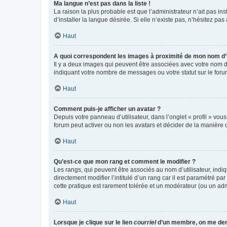
Ma langue n’est pas dans la liste !
La raison la plus probable est que l’administrateur n’ait pas 
d’installer la langue désirée. Si elle n’existe pas, n’hésitez pa
Haut
A quoi correspondent les images à proximité de mon nom d’u
Il y a deux images qui peuvent être associées avec votre nom d’
indiquant votre nombre de messages ou votre statut sur le fo
Haut
Comment puis-je afficher un avatar ?
Depuis votre panneau d’utilisateur, dans l’onglet « profil » vou
forum peut activer ou non les avatars et décider de la manière d
Haut
Qu’est-ce que mon rang et comment le modifier ?
Les rangs, qui peuvent être associés au nom d’utilisateur, ind
directement modifier l’intitulé d’un rang car il est paramétré p
cette pratique est rarement tolérée et un modérateur (ou un ad
Haut
Lorsque je clique sur le lien
courriel
d’un membre, on me de