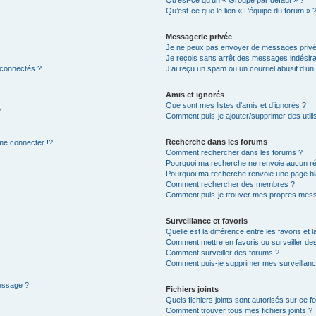
Qu’est-ce qu’un « Groupe par défaut » ?
Qu’est-ce que le lien « L’équipe du forum » 
Messagerie privée
Je ne peux pas envoyer de messages privé
Je reçois sans arrêt des messages indésira
 connectés ?
J’ai reçu un spam ou un courriel abusif d’u
Amis et ignorés
Que sont mes listes d’amis et d’ignorés ?
?
Comment puis-je ajouter/supprimer des utilis
Recherche dans les forums
e connecter !?
Comment rechercher dans les forums ?
Pourquoi ma recherche ne renvoie aucun ré
Pourquoi ma recherche renvoie une page bl
Comment rechercher des membres ?
Comment puis-je trouver mes propres mess
Surveillance et favoris
Quelle est la différence entre les favoris et l
Comment mettre en favoris ou surveiller des
Comment surveiller des forums ?
Comment puis-je supprimer mes surveillanc
message ?
Fichiers joints
Quels fichiers joints sont autorisés sur ce f
Comment trouver tous mes fichiers joints ?