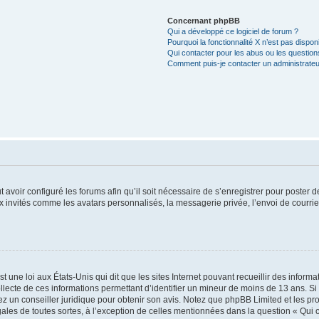
Concernant phpBB
Qui a développé ce logiciel de forum ?
Pourquoi la fonctionnalité X n’est pas dispon
Qui contacter pour les abus ou les questio
Comment puis-je contacter un administrateu
t avoir configuré les forums afin qu’il soit nécessaire de s’enregistrer pour poster
x invités comme les avatars personnalisés, la messagerie privée, l’envoi de courri
t une loi aux États-Unis qui dit que les sites Internet pouvant recueillir des infor
ollecte de ces informations permettant d’identifier un mineur de moins de 13 ans. S
tez un conseiller juridique pour obtenir son avis. Notez que phpBB Limited et les pr
gales de toutes sortes, à l’exception de celles mentionnées dans la question « Qui