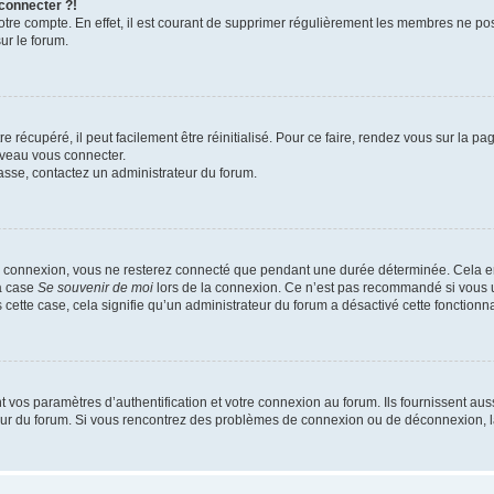
 connecter ?!
votre compte. En effet, il est courant de supprimer régulièrement les membres ne pos
ur le forum.
 récupéré, il peut facilement être réinitialisé. Pour ce faire, rendez vous sur la p
uveau vous connecter.
passe, contactez un administrateur du forum.
e connexion, vous ne resterez connecté que pendant une durée déterminée. Cela em
la case
Se souvenir de moi
lors de la connexion. Ce n’est pas recommandé si vous u
s cette case, cela signifie qu’un administrateur du forum a désactivé cette fonctionna
os paramètres d’authentification et votre connexion au forum. Ils fournissent aussi
teur du forum. Si vous rencontrez des problèmes de connexion ou de déconnexion, l