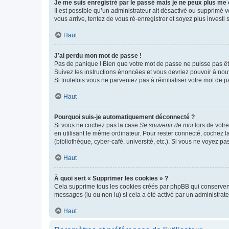
Je me suis enregistré par le passé mais je ne peux plus me
Il est possible qu’un administrateur ait désactivé ou supprimé 
vous arrive, tentez de vous ré-enregistrer et soyez plus investi s
Haut
J’ai perdu mon mot de passe !
Pas de panique ! Bien que votre mot de passe ne puisse pas être
Suivez les instructions énoncées et vous devriez pouvoir à no
Si toutefois vous ne parveniez pas à réinitialiser votre mot de 
Haut
Pourquoi suis-je automatiquement déconnecté ?
Si vous ne cochez pas la case
Se souvenir de moi
lors de votr
en utilisant le même ordinateur. Pour rester connecté, cochez 
(bibliothèque, cyber-café, université, etc.). Si vous ne voyez pa
Haut
À quoi sert « Supprimer les cookies » ?
Cela supprime tous les cookies créés par phpBB qui conservent v
messages (lu ou non lu) si cela a été activé par un administra
Haut