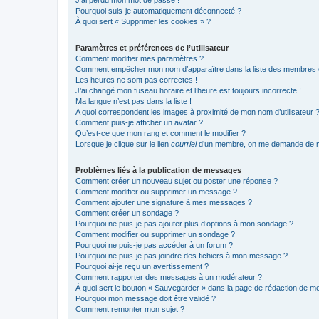
J’ai perdu mon mot de passe !
Pourquoi suis-je automatiquement déconnecté ?
À quoi sert « Supprimer les cookies » ?
Paramètres et préférences de l’utilisateur
Comment modifier mes paramètres ?
Comment empêcher mon nom d’apparaître dans la liste des membres
Les heures ne sont pas correctes !
J’ai changé mon fuseau horaire et l’heure est toujours incorrecte !
Ma langue n’est pas dans la liste !
A quoi correspondent les images à proximité de mon nom d’utilisateur 
Comment puis-je afficher un avatar ?
Qu’est-ce que mon rang et comment le modifier ?
Lorsque je clique sur le lien
courriel
d’un membre, on me demande de m
Problèmes liés à la publication de messages
Comment créer un nouveau sujet ou poster une réponse ?
Comment modifier ou supprimer un message ?
Comment ajouter une signature à mes messages ?
Comment créer un sondage ?
Pourquoi ne puis-je pas ajouter plus d’options à mon sondage ?
Comment modifier ou supprimer un sondage ?
Pourquoi ne puis-je pas accéder à un forum ?
Pourquoi ne puis-je pas joindre des fichiers à mon message ?
Pourquoi ai-je reçu un avertissement ?
Comment rapporter des messages à un modérateur ?
À quoi sert le bouton « Sauvegarder » dans la page de rédaction de 
Pourquoi mon message doit être validé ?
Comment remonter mon sujet ?