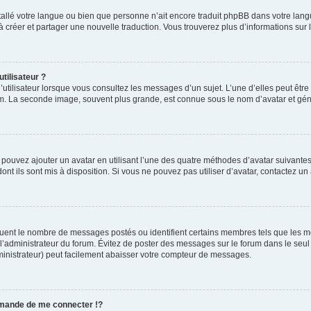
installé votre langue ou bien que personne n’ait encore traduit phpBB dans votre l
s à créer et partager une nouvelle traduction. Vous trouverez plus d’informations sur l
tilisateur ?
utilisateur lorsque vous consultez les messages d’un sujet. L’une d’elles peut êtr
rum. La seconde image, souvent plus grande, est connue sous le nom d’avatar et 
s pouvez ajouter un avatar en utilisant l’une des quatre méthodes d’avatar suivantes 
ont ils sont mis à disposition. Si vous ne pouvez pas utiliser d’avatar, contactez un
iquent le nombre de messages postés ou identifient certains membres tels que les 
ar l’administrateur du forum. Évitez de poster des messages sur le forum dans le seu
ministrateur) peut facilement abaisser votre compteur de messages.
mande de me connecter !?