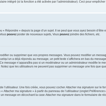
re intégré (si la fonction a été activée par l’administrateur). Ceci pour empêcher l’u
 « Répondre » depuis la page d’un sujet. Il se peut que vous ayez besoin d’être e
: Vous
pouvez
poster de nouveaux sujets, Vous
pouvez
joindre des fichiers, etc.
modifier ou supprimer que vos propres messages. Vous pouvez modifier un message
lqu’un a déjà répondu au message, un petit texte s’affichera en bas du message ind
n. Ce message n’apparaîtra pas si un modérateur ou un administrateur modifie le mes
ive. Notez que les utilisateurs ne peuvent pas supprimer un message une fois que qu
e l’utilisateur. Une fois créée, vous pouvez cocher
Attacher ma signature
sur le fo
 « Attacher ma signature » à partir du panneau de l’utilisateur (onglet
Préférences 
 à un message en décochant la case
Attacher ma signature
dans le formulaire de ré