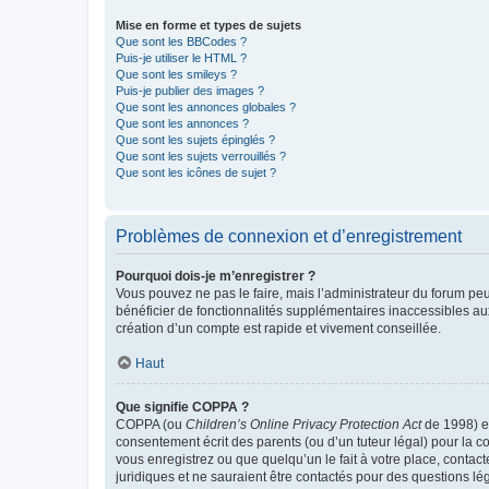
Mise en forme et types de sujets
Que sont les BBCodes ?
Puis-je utiliser le HTML ?
Que sont les smileys ?
Puis-je publier des images ?
Que sont les annonces globales ?
Que sont les annonces ?
Que sont les sujets épinglés ?
Que sont les sujets verrouillés ?
Que sont les icônes de sujet ?
Problèmes de connexion et d’enregistrement
Pourquoi dois-je m’enregistrer ?
Vous pouvez ne pas le faire, mais l’administrateur du forum peu
bénéficier de fonctionnalités supplémentaires inaccessibles au
création d’un compte est rapide et vivement conseillée.
Haut
Que signifie COPPA ?
COPPA (ou
Children’s Online Privacy Protection Act
de 1998) es
consentement écrit des parents (ou d’un tuteur légal) pour la c
vous enregistrez ou que quelqu’un le fait à votre place, contac
juridiques et ne sauraient être contactés pour des questions lé