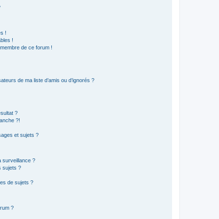
?
s !
bles !
n membre de ce forum !
ateurs de ma liste d’amis ou d’ignorés ?
sultat ?
anche ?!
ages et sujets ?
a surveillance ?
 sujets ?
es de sujets ?
orum ?