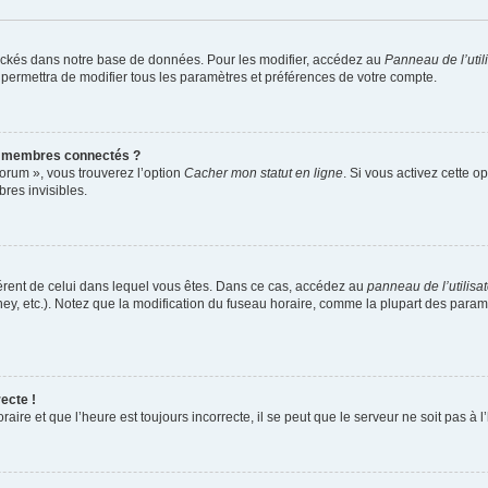
ockés dans notre base de données. Pour les modifier, accédez au
Panneau de l’util
 permettra de modifier tous les paramètres et préférences de votre compte.
s membres connectés ?
forum », vous trouverez l’option
Cacher mon statut en ligne
. Si vous activez cette o
es invisibles.
ifférent de celui dans lequel vous êtes. Dans ce cas, accédez au
panneau de l’utilisa
ney, etc.). Notez que la modification du fuseau horaire, comme la plupart des para
ecte !
aire et que l’heure est toujours incorrecte, il se peut que le serveur ne soit pas à