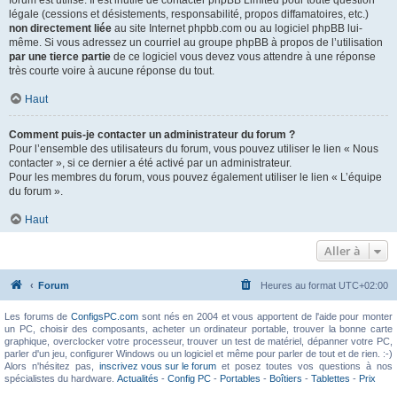
forum est utilisé. Il est inutile de contacter phpBB Limited pour toute question
légale (cessions et désistements, responsabilité, propos diffamatoires, etc.)
non directement liée
au site Internet phpbb.com ou au logiciel phpBB lui-
même. Si vous adressez un courriel au groupe phpBB à propos de l’utilisation
par une tierce partie
de ce logiciel vous devez vous attendre à une réponse
très courte voire à aucune réponse du tout.
Haut
Comment puis-je contacter un administrateur du forum ?
Pour l’ensemble des utilisateurs du forum, vous pouvez utiliser le lien « Nous
contacter », si ce dernier a été activé par un administrateur.
Pour les membres du forum, vous pouvez également utiliser le lien « L’équipe
du forum ».
Haut
Aller à
Forum
Heures au format
UTC+02:00
Les forums de
ConfigsPC.com
sont nés en 2004 et vous apportent de l'aide pour monter
un PC, choisir des composants, acheter un ordinateur portable, trouver la bonne carte
graphique, overclocker votre processeur, trouver un test de matériel, dépanner votre PC,
parler d'un jeu, configurer Windows ou un logiciel et même pour parler de tout et de rien. :-)
Alors n'hésitez pas,
inscrivez vous sur le forum
et posez toutes vos questions à nos
spécialistes du hardware.
Actualités
-
Config PC
-
Portables
-
Boîtiers
-
Tablettes
-
Prix