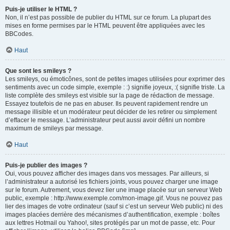
Puis-je utiliser le HTML ?
Non, il n’est pas possible de publier du HTML sur ce forum. La plupart des
mises en forme permises par le HTML peuvent être appliquées avec les
BBCodes.
Haut
Que sont les smileys ?
Les smileys, ou émoticônes, sont de petites images utilisées pour exprimer des
sentiments avec un code simple, exemple : :) signifie joyeux, :( signifie triste. La
liste complète des smileys est visible sur la page de rédaction de message.
Essayez toutefois de ne pas en abuser. Ils peuvent rapidement rendre un
message illisible et un modérateur peut décider de les retirer ou simplement
d’effacer le message. L’administrateur peut aussi avoir défini un nombre
maximum de smileys par message.
Haut
Puis-je publier des images ?
Oui, vous pouvez afficher des images dans vos messages. Par ailleurs, si
l’administrateur a autorisé les fichiers joints, vous pouvez charger une image
sur le forum. Autrement, vous devez lier une image placée sur un serveur Web
public, exemple : http://www.exemple.com/mon-image.gif. Vous ne pouvez pas
lier des images de votre ordinateur (sauf si c’est un serveur Web public) ni des
images placées derrière des mécanismes d’authentification, exemple : boîtes
aux lettres Hotmail ou Yahoo!, sites protégés par un mot de passe, etc. Pour