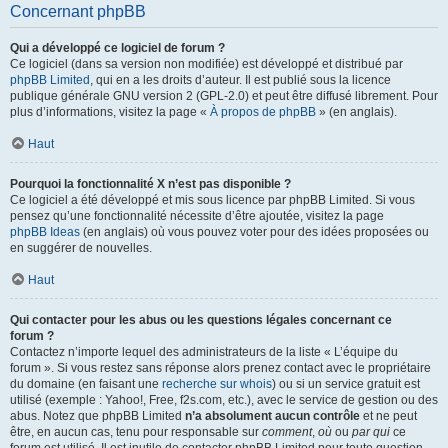
Concernant phpBB
Qui a développé ce logiciel de forum ?
Ce logiciel (dans sa version non modifiée) est développé et distribué par
phpBB Limited
, qui en a les droits d’auteur. Il est publié sous la licence
publique générale GNU version 2 (GPL-2.0) et peut être diffusé librement. Pour
plus d’informations, visitez la page «
À propos de phpBB
» (en anglais).
Haut
Pourquoi la fonctionnalité X n’est pas disponible ?
Ce logiciel a été développé et mis sous licence par phpBB Limited. Si vous
pensez qu’une fonctionnalité nécessite d’être ajoutée, visitez la page
phpBB Ideas
(en anglais) où vous pouvez voter pour des idées proposées ou
en suggérer de nouvelles.
Haut
Qui contacter pour les abus ou les questions légales concernant ce
forum ?
Contactez n’importe lequel des administrateurs de la liste « L’équipe du
forum ». Si vous restez sans réponse alors prenez contact avec le propriétaire
du domaine (en faisant une
recherche sur whois
) ou si un service gratuit est
utilisé (exemple : Yahoo!, Free, f2s.com, etc.), avec le service de gestion ou des
abus. Notez que phpBB Limited
n’a absolument aucun contrôle
et ne peut
être, en aucun cas, tenu pour responsable sur
comment
,
où
ou
par qui
ce