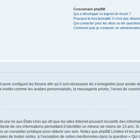
Concernant phpBB
Qui a développé ce logiciel de forum ?
Pourquoi la fonctionnalité X n’est pas dispon
Qui contacter pour les abus ou les questio
Comment puis-je contacter un administrateu
t avoir configuré les forums afin qu’il soit nécessaire de s’enregistrer pour poster
x invités comme les avatars personnalisés, la messagerie privée, l’envoi de courri
t une loi aux États-Unis qui dit que les sites Internet pouvant recueillir des infor
ollecte de ces informations permettant d’identifier un mineur de moins de 13 ans. S
tez un conseiller juridique pour obtenir son avis. Notez que phpBB Limited et les pr
gales de toutes sortes, à l’exception de celles mentionnées dans la question « Qui