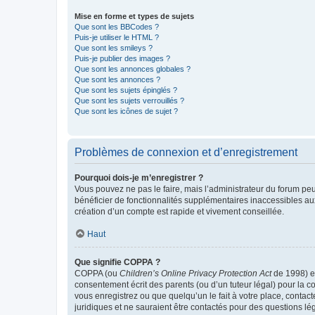
Mise en forme et types de sujets
Que sont les BBCodes ?
Puis-je utiliser le HTML ?
Que sont les smileys ?
Puis-je publier des images ?
Que sont les annonces globales ?
Que sont les annonces ?
Que sont les sujets épinglés ?
Que sont les sujets verrouillés ?
Que sont les icônes de sujet ?
Problèmes de connexion et d’enregistrement
Pourquoi dois-je m’enregistrer ?
Vous pouvez ne pas le faire, mais l’administrateur du forum peu
bénéficier de fonctionnalités supplémentaires inaccessibles au
création d’un compte est rapide et vivement conseillée.
Haut
Que signifie COPPA ?
COPPA (ou
Children’s Online Privacy Protection Act
de 1998) es
consentement écrit des parents (ou d’un tuteur légal) pour la c
vous enregistrez ou que quelqu’un le fait à votre place, contac
juridiques et ne sauraient être contactés pour des questions lé