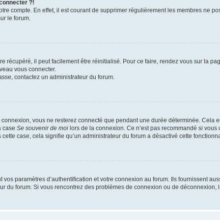
 connecter ?!
votre compte. En effet, il est courant de supprimer régulièrement les membres ne pos
ur le forum.
 récupéré, il peut facilement être réinitialisé. Pour ce faire, rendez vous sur la p
uveau vous connecter.
passe, contactez un administrateur du forum.
e connexion, vous ne resterez connecté que pendant une durée déterminée. Cela em
la case
Se souvenir de moi
lors de la connexion. Ce n’est pas recommandé si vous u
s cette case, cela signifie qu’un administrateur du forum a désactivé cette fonctionna
os paramètres d’authentification et votre connexion au forum. Ils fournissent aussi
teur du forum. Si vous rencontrez des problèmes de connexion ou de déconnexion, l