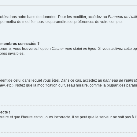
ockés dans notre base de données. Pour les modifier, accédez au
Panneau de l’util
 permettra de modifier tous les paramètres et préférences de votre compte.
s membres connectés ?
forum », vous trouverez l’option
Cacher mon statut en ligne
. Si vous activez cette o
es invisibles.
ifférent de celui dans lequel vous êtes. Dans ce cas, accédez au
panneau de l’utilisa
ney, etc.). Notez que la modification du fuseau horaire, comme la plupart des para
ecte !
aire et que l’heure est toujours incorrecte, il se peut que le serveur ne soit pas à