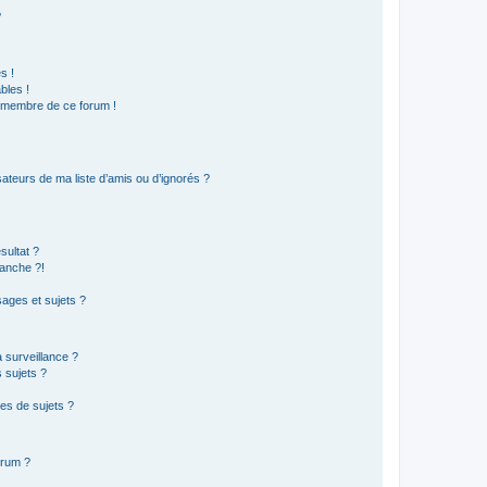
?
s !
bles !
n membre de ce forum !
ateurs de ma liste d’amis ou d’ignorés ?
sultat ?
anche ?!
ages et sujets ?
a surveillance ?
 sujets ?
es de sujets ?
orum ?