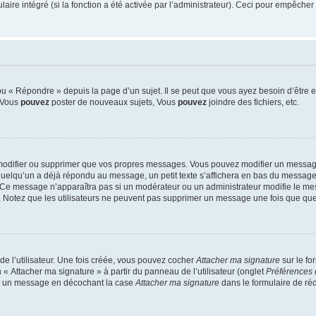
re intégré (si la fonction a été activée par l’administrateur). Ceci pour empêcher l’u
 « Répondre » depuis la page d’un sujet. Il se peut que vous ayez besoin d’être e
: Vous
pouvez
poster de nouveaux sujets, Vous
pouvez
joindre des fichiers, etc.
modifier ou supprimer que vos propres messages. Vous pouvez modifier un message
lqu’un a déjà répondu au message, un petit texte s’affichera en bas du message ind
n. Ce message n’apparaîtra pas si un modérateur ou un administrateur modifie le mes
ive. Notez que les utilisateurs ne peuvent pas supprimer un message une fois que qu
e l’utilisateur. Une fois créée, vous pouvez cocher
Attacher ma signature
sur le fo
 « Attacher ma signature » à partir du panneau de l’utilisateur (onglet
Préférences 
 à un message en décochant la case
Attacher ma signature
dans le formulaire de ré