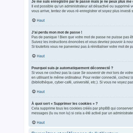
Je me suis enregistré par le passé mais je ne peux plus me
Il est possible qu’un administrateur ait désactivé ou supprimé 
vous arrive, tentez de vous ré-enregistrer et soyez plus investi s
Haut
J’ai perdu mon mot de passe !
Pas de panique ! Bien que votre mot de passe ne puisse pas être
Suivez les instructions énoncées et vous devriez pouvoir à no
Si toutefois vous ne parveniez pas à réinitialiser votre mot de 
Haut
Pourquoi suis-je automatiquement déconnecté ?
Si vous ne cochez pas la case
Se souvenir de moi
lors de votr
en utilisant le même ordinateur. Pour rester connecté, cochez 
(bibliothèque, cyber-café, université, etc.). Si vous ne voyez pa
Haut
À quoi sert « Supprimer les cookies » ?
Cela supprime tous les cookies créés par phpBB qui conservent v
messages (lu ou non lu) si cela a été activé par un administra
Haut