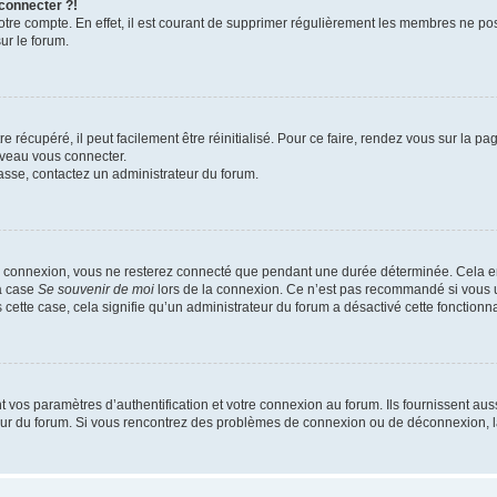
 connecter ?!
votre compte. En effet, il est courant de supprimer régulièrement les membres ne pos
ur le forum.
 récupéré, il peut facilement être réinitialisé. Pour ce faire, rendez vous sur la p
uveau vous connecter.
passe, contactez un administrateur du forum.
e connexion, vous ne resterez connecté que pendant une durée déterminée. Cela em
la case
Se souvenir de moi
lors de la connexion. Ce n’est pas recommandé si vous u
s cette case, cela signifie qu’un administrateur du forum a désactivé cette fonctionna
os paramètres d’authentification et votre connexion au forum. Ils fournissent aussi
teur du forum. Si vous rencontrez des problèmes de connexion ou de déconnexion, l