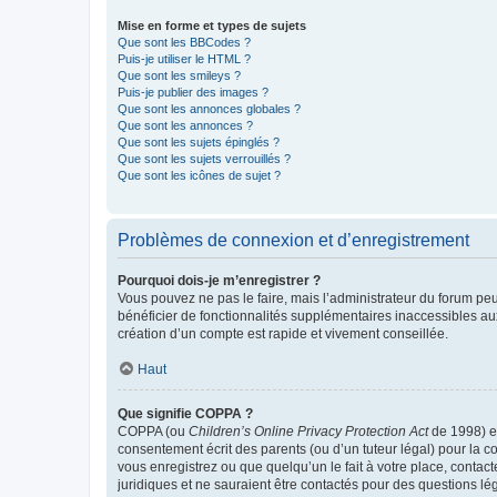
Mise en forme et types de sujets
Que sont les BBCodes ?
Puis-je utiliser le HTML ?
Que sont les smileys ?
Puis-je publier des images ?
Que sont les annonces globales ?
Que sont les annonces ?
Que sont les sujets épinglés ?
Que sont les sujets verrouillés ?
Que sont les icônes de sujet ?
Problèmes de connexion et d’enregistrement
Pourquoi dois-je m’enregistrer ?
Vous pouvez ne pas le faire, mais l’administrateur du forum peu
bénéficier de fonctionnalités supplémentaires inaccessibles au
création d’un compte est rapide et vivement conseillée.
Haut
Que signifie COPPA ?
COPPA (ou
Children’s Online Privacy Protection Act
de 1998) es
consentement écrit des parents (ou d’un tuteur légal) pour la c
vous enregistrez ou que quelqu’un le fait à votre place, contac
juridiques et ne sauraient être contactés pour des questions lé