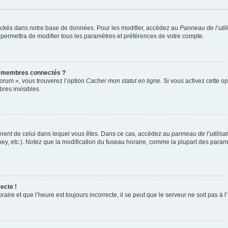
ockés dans notre base de données. Pour les modifier, accédez au
Panneau de l’util
 permettra de modifier tous les paramètres et préférences de votre compte.
s membres connectés ?
forum », vous trouverez l’option
Cacher mon statut en ligne
. Si vous activez cette o
es invisibles.
ifférent de celui dans lequel vous êtes. Dans ce cas, accédez au
panneau de l’utilisa
ney, etc.). Notez que la modification du fuseau horaire, comme la plupart des para
ecte !
aire et que l’heure est toujours incorrecte, il se peut que le serveur ne soit pas à