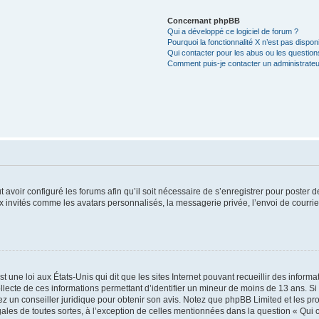
Concernant phpBB
Qui a développé ce logiciel de forum ?
Pourquoi la fonctionnalité X n’est pas dispon
Qui contacter pour les abus ou les questio
Comment puis-je contacter un administrateu
t avoir configuré les forums afin qu’il soit nécessaire de s’enregistrer pour poster
x invités comme les avatars personnalisés, la messagerie privée, l’envoi de courri
t une loi aux États-Unis qui dit que les sites Internet pouvant recueillir des infor
ollecte de ces informations permettant d’identifier un mineur de moins de 13 ans. S
tez un conseiller juridique pour obtenir son avis. Notez que phpBB Limited et les pr
gales de toutes sortes, à l’exception de celles mentionnées dans la question « Qui