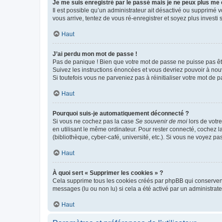
Je me suis enregistré par le passé mais je ne peux plus me
Il est possible qu’un administrateur ait désactivé ou supprimé 
vous arrive, tentez de vous ré-enregistrer et soyez plus investi s
Haut
J’ai perdu mon mot de passe !
Pas de panique ! Bien que votre mot de passe ne puisse pas être
Suivez les instructions énoncées et vous devriez pouvoir à no
Si toutefois vous ne parveniez pas à réinitialiser votre mot de 
Haut
Pourquoi suis-je automatiquement déconnecté ?
Si vous ne cochez pas la case
Se souvenir de moi
lors de votr
en utilisant le même ordinateur. Pour rester connecté, cochez 
(bibliothèque, cyber-café, université, etc.). Si vous ne voyez pa
Haut
À quoi sert « Supprimer les cookies » ?
Cela supprime tous les cookies créés par phpBB qui conservent v
messages (lu ou non lu) si cela a été activé par un administra
Haut