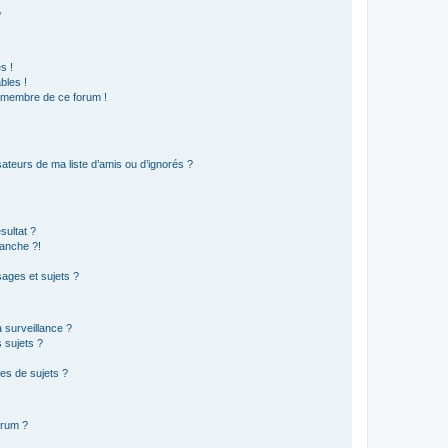
?
s !
bles !
n membre de ce forum !
ateurs de ma liste d’amis ou d’ignorés ?
sultat ?
anche ?!
ages et sujets ?
a surveillance ?
 sujets ?
es de sujets ?
orum ?