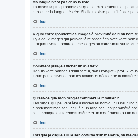
Ma langue n’est pas dans la liste !
La raison la plus probable est que l’administrateur n’ait pas 
d’installer la langue désirée. Si elle n’existe pas, n’hésitez pa
Haut
A quoi correspondent les images à proximité de mon nom d’u
Il y a deux images qui peuvent être associées avec votre nom d’
indiquant votre nombre de messages ou votre statut sur le fo
Haut
Comment puis-je afficher un avatar ?
Depuis votre panneau d’utilisateur, dans l’onglet « profil » vou
forum peut activer ou non les avatars et décider de la manière d
Haut
Qu’est-ce que mon rang et comment le modifier ?
Les rangs, qui peuvent être associés au nom d’utilisateur, ind
directement modifier l’intitulé d’un rang car il est paramétré p
cette pratique est rarement tolérée et un modérateur (ou un ad
Haut
Lorsque je clique sur le lien
courriel
d’un membre, on me de