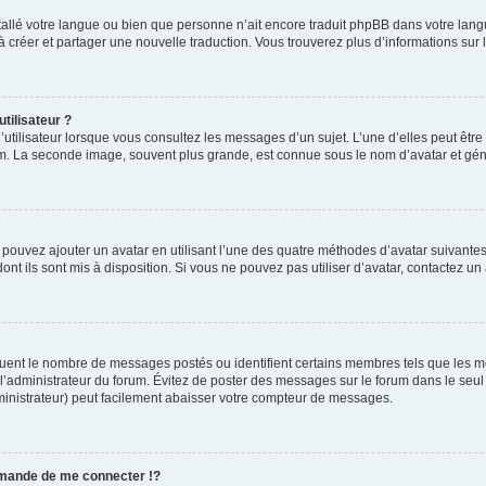
installé votre langue ou bien que personne n’ait encore traduit phpBB dans votre l
s à créer et partager une nouvelle traduction. Vous trouverez plus d’informations sur l
tilisateur ?
utilisateur lorsque vous consultez les messages d’un sujet. L’une d’elles peut êtr
rum. La seconde image, souvent plus grande, est connue sous le nom d’avatar et 
s pouvez ajouter un avatar en utilisant l’une des quatre méthodes d’avatar suivantes 
ont ils sont mis à disposition. Si vous ne pouvez pas utiliser d’avatar, contactez un
iquent le nombre de messages postés ou identifient certains membres tels que les 
ar l’administrateur du forum. Évitez de poster des messages sur le forum dans le seu
ministrateur) peut facilement abaisser votre compteur de messages.
mande de me connecter !?