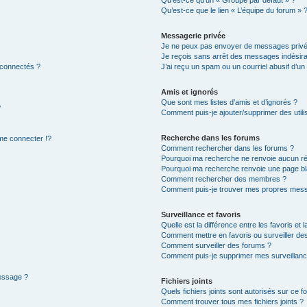
Qu’est-ce qu’un « Groupe par défaut » ?
Qu’est-ce que le lien « L’équipe du forum » 
Messagerie privée
Je ne peux pas envoyer de messages privé
Je reçois sans arrêt des messages indésira
 connectés ?
J’ai reçu un spam ou un courriel abusif d’u
Amis et ignorés
Que sont mes listes d’amis et d’ignorés ?
?
Comment puis-je ajouter/supprimer des utilis
Recherche dans les forums
e connecter !?
Comment rechercher dans les forums ?
Pourquoi ma recherche ne renvoie aucun ré
Pourquoi ma recherche renvoie une page bl
Comment rechercher des membres ?
Comment puis-je trouver mes propres mess
Surveillance et favoris
Quelle est la différence entre les favoris et l
Comment mettre en favoris ou surveiller des
Comment surveiller des forums ?
Comment puis-je supprimer mes surveillanc
message ?
Fichiers joints
Quels fichiers joints sont autorisés sur ce f
Comment trouver tous mes fichiers joints ?