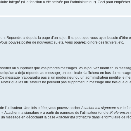
re intégré (si la fonction a été activée par l’administrateur). Ceci pour empêcher l’u
 « Répondre » depuis la page d’un sujet. Il se peut que vous ayez besoin d’être e
: Vous
pouvez
poster de nouveaux sujets, Vous
pouvez
joindre des fichiers, etc.
modifier ou supprimer que vos propres messages. Vous pouvez modifier un message
lqu’un a déjà répondu au message, un petit texte s’affichera en bas du message ind
n. Ce message n’apparaîtra pas si un modérateur ou un administrateur modifie le mes
ive. Notez que les utilisateurs ne peuvent pas supprimer un message une fois que qu
e l’utilisateur. Une fois créée, vous pouvez cocher
Attacher ma signature
sur le fo
 « Attacher ma signature » à partir du panneau de l’utilisateur (onglet
Préférences 
 à un message en décochant la case
Attacher ma signature
dans le formulaire de ré