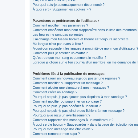
J’ai perdu mon mot de passe !
Pourquoi suis-je automatiquement déconnecté ?
À quoi sert « Supprimer les cookies » ?
Paramètres et préférences de l’utilisateur
Comment modifier mes paramètres ?
Comment empêcher mon nom d’apparaître dans la liste des membres
Les heures ne sont pas correctes !
J’ai changé mon fuseau horaire et l’heure est toujours incorrecte !
Ma langue n’est pas dans la liste !
A quoi correspondent les images à proximité de mon nom d’utilisateur 
Comment puis-je afficher un avatar ?
Qu’est-ce que mon rang et comment le modifier ?
Lorsque je clique sur le lien
courriel
d’un membre, on me demande de m
Problèmes liés à la publication de messages
Comment créer un nouveau sujet ou poster une réponse ?
Comment modifier ou supprimer un message ?
Comment ajouter une signature à mes messages ?
Comment créer un sondage ?
Pourquoi ne puis-je pas ajouter plus d’options à mon sondage ?
Comment modifier ou supprimer un sondage ?
Pourquoi ne puis-je pas accéder à un forum ?
Pourquoi ne puis-je pas joindre des fichiers à mon message ?
Pourquoi ai-je reçu un avertissement ?
Comment rapporter des messages à un modérateur ?
À quoi sert le bouton « Sauvegarder » dans la page de rédaction de 
Pourquoi mon message doit être validé ?
Comment remonter mon sujet ?