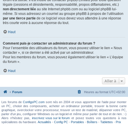
forum est utilisé. Il est inutile de contacter phpBB Limited pour toute question
légale (cessions et désistements, responsabilité, propos diffamatoires, etc.)
non directement liée
au site Internet phpbb.com ou au logiciel phpBB lui-
même. Si vous adressez un courriel au groupe phpBB à propos de l’utilisation
par une tierce partie
de ce logiciel vous devez vous attendre à une réponse
très courte voire à aucune réponse du tout.
Haut
Comment puis-je contacter un administrateur du forum ?
Pour l’ensemble des utilisateurs du forum, vous pouvez utiliser le lien « Nous
contacter », si ce dernier a été activé par un administrateur.
Pour les membres du forum, vous pouvez également utiliser le lien « L’équipe
du forum ».
Haut
Aller à
Forum
Heures au format
UTC+02:00
Les forums de
ConfigsPC.com
sont nés en 2004 et vous apportent de l'aide pour monter
un PC, choisir des composants, acheter un ordinateur portable, trouver la bonne carte
graphique, overclocker votre processeur, trouver un test de matériel, dépanner votre PC,
parler d'un jeu, configurer Windows ou un logiciel et même pour parler de tout et de rien. :-)
Alors n'hésitez pas,
inscrivez vous sur le forum
et posez toutes vos questions à nos
spécialistes du hardware.
Actualités
-
Config PC
-
Portables
-
Boîtiers
-
Tablettes
-
Prix