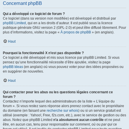
Concernant phpBB
Qui a développé ce logiciel de forum ?
Ce logiciel (dans sa version non modifiée) est développé et distribué par
phpBB Limited
, qui en a les droits d’auteur. Il est publié sous la licence
publique générale GNU version 2 (GPL-2.0) et peut être diffusé librement. Pour
plus d’informations, visitez la page «
À propos de phpBB
» (en anglais).
Haut
Pourquoi la fonctionnalité X n’est pas disponible ?
Ce logiciel a été développé et mis sous licence par phpBB Limited. Si vous
pensez qu’une fonctionnalité nécessite d’être ajoutée, visitez la page
phpBB Ideas
(en anglais) où vous pouvez voter pour des idées proposées ou
en suggérer de nouvelles.
Haut
Qui contacter pour les abus ou les questions légales concernant ce
forum ?
Contactez n’importe lequel des administrateurs de la liste « L’équipe du
forum ». Si vous restez sans réponse alors prenez contact avec le propriétaire
du domaine (en faisant une
recherche sur whois
) ou si un service gratuit est
utilisé (exemple : Yahoo!, Free, f2s.com, etc.), avec le service de gestion ou des
abus. Notez que phpBB Limited
n’a absolument aucun contrôle
et ne peut
être, en aucun cas, tenu pour responsable sur
comment
,
où
ou
par qui
ce