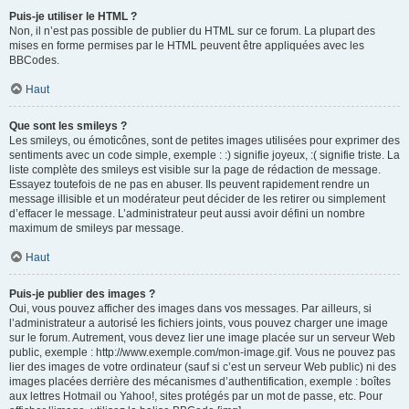
Puis-je utiliser le HTML ?
Non, il n’est pas possible de publier du HTML sur ce forum. La plupart des
mises en forme permises par le HTML peuvent être appliquées avec les
BBCodes.
Haut
Que sont les smileys ?
Les smileys, ou émoticônes, sont de petites images utilisées pour exprimer des
sentiments avec un code simple, exemple : :) signifie joyeux, :( signifie triste. La
liste complète des smileys est visible sur la page de rédaction de message.
Essayez toutefois de ne pas en abuser. Ils peuvent rapidement rendre un
message illisible et un modérateur peut décider de les retirer ou simplement
d’effacer le message. L’administrateur peut aussi avoir défini un nombre
maximum de smileys par message.
Haut
Puis-je publier des images ?
Oui, vous pouvez afficher des images dans vos messages. Par ailleurs, si
l’administrateur a autorisé les fichiers joints, vous pouvez charger une image
sur le forum. Autrement, vous devez lier une image placée sur un serveur Web
public, exemple : http://www.exemple.com/mon-image.gif. Vous ne pouvez pas
lier des images de votre ordinateur (sauf si c’est un serveur Web public) ni des
images placées derrière des mécanismes d’authentification, exemple : boîtes
aux lettres Hotmail ou Yahoo!, sites protégés par un mot de passe, etc. Pour