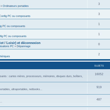
3
»
Ordinateurs portables
3
Config PC ou composants
1
ig PC ou composants
1
fig PC ou composants
t / Loisir) et déconnexion
0
isations PC
»
Dépannage
2
hériques
SUJETS
16052
ants : cartes mères, processeurs, mémoires, disques durs, boîtiers,
919
rtables, ultraportables, netbooks...
487
..