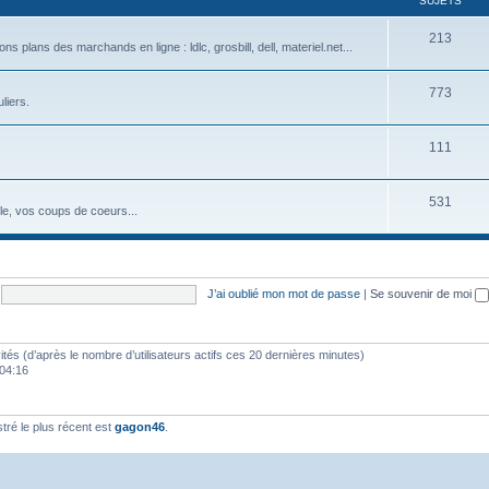
SUJETS
213
plans des marchands en ligne : ldlc, grosbill, dell, materiel.net...
773
liers.
111
531
eule, vos coups de coeurs...
J’ai oublié mon mot de passe
|
Se souvenir de moi
nvités (d’après le nombre d’utilisateurs actifs ces 20 dernières minutes)
, 04:16
ré le plus récent est
gagon46
.