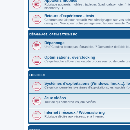
Appareils mobiles
Rubrique appareils mobiles : tablettes (ipad, galaxy note...
blackberry...)
Retours d'expérience - tests
Ce forum est fait pour recueillir vos témoignages sur vos a
config etc. Merci pour votre partage avec la communauté Co
DÉPANNAGE, OPTIMISATIONS PC
Dépannage
Un PC qui ne boote pas, écran bleu ? Demandez de l'aide ici.
Optimisations, overclocking
Ce qui touche à l'overclocking de processeur ou de carte gr
LOGICIELS
Systèmes d'exploitations (Windows, linux...), lo
Ce qui concerne les systèmes d'exploitations, les logiciels (bu
Jeux vidéos
Tout ce qui concerne les jeux vidéos
Internet / réseaux / Webmastering
Rubrique dédiée aux réseaux et à Internet.