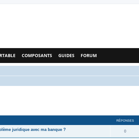
Configs PC - Forum
RTABLE
COMPOSANTS
GUIDES
FORUM
RÉPONSES
oblème juridique avec ma banque ?
0