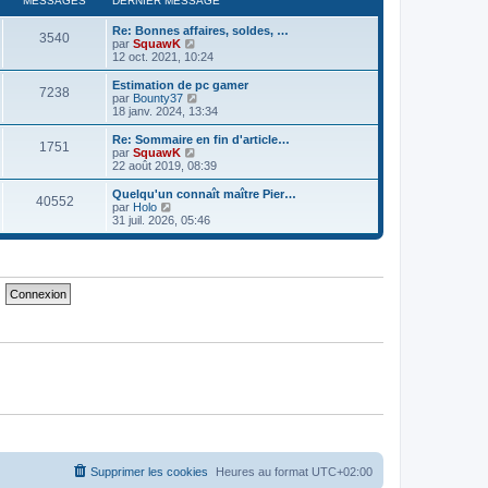
MESSAGES
DERNIER MESSAGE
m
n
e
e
i
d
Re: Bonnes affaires, soldes, …
s
e
e
3540
V
par
SquawK
s
r
r
o
12 oct. 2021, 10:24
a
m
n
i
g
e
i
r
e
Estimation de pc gamer
s
e
7238
l
V
par
Bounty37
s
r
e
o
18 janv. 2024, 13:34
a
m
d
i
g
e
e
r
e
Re: Sommaire en fin d'article…
s
1751
r
l
V
par
SquawK
s
n
e
o
22 août 2019, 08:39
a
i
d
i
g
e
e
r
e
Quelqu'un connaît maître Pier…
r
40552
r
l
V
par
Holo
m
n
e
o
31 juil. 2026, 05:46
e
i
d
i
s
e
e
r
s
r
r
l
a
m
n
e
g
e
i
d
e
s
e
e
s
r
r
a
m
n
g
e
i
e
s
e
s
r
a
m
g
e
e
s
s
a
g
e
Supprimer les cookies
Heures au format
UTC+02:00