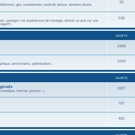
33
), téléphones, gps, smartphones (android, iphone, windows phone,
536
chats, partagez vos expériences de montage, donner un avis sur une
nfigsPC.
SUJETS
3308
1034
aphique, benchmarks, optimisations...
SUJETS
giciels
1007
reautique, internet, gravure...).
787
462