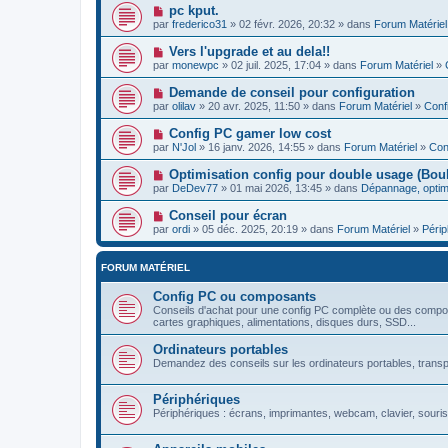
pc kput.
par
frederico31
» 02 févr. 2026, 20:32 » dans
Forum Matériel
Vers l'upgrade et au dela!!
par
monewpc
» 02 juil. 2025, 17:04 » dans
Forum Matériel
»
Demande de conseil pour configuration
par
olilav
» 20 avr. 2025, 11:50 » dans
Forum Matériel
»
Conf
Config PC gamer low cost
par
N'Jol
» 16 janv. 2026, 14:55 » dans
Forum Matériel
»
Con
Optimisation config pour double usage (Boulo
par
DeDev77
» 01 mai 2026, 13:45 » dans
Dépannage, optim
Conseil pour écran
par
ordi
» 05 déc. 2025, 20:19 » dans
Forum Matériel
»
Périp
FORUM MATÉRIEL
Config PC ou composants
Conseils d'achat pour une config PC complète ou des compos
cartes graphiques, alimentations, disques durs, SSD...
Ordinateurs portables
Demandez des conseils sur les ordinateurs portables, transpo
Périphériques
Périphériques : écrans, imprimantes, webcam, clavier, souris.