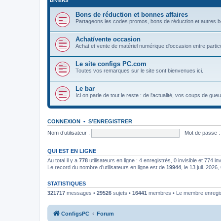
DIVERS
Bons de réduction et bonnes affaires
Partageons les codes promos, bons de réduction et autres bons 
Achat/vente occasion
Achat et vente de matériel numérique d'occasion entre particu
Le site configs PC.com
Toutes vos remarques sur le site sont bienvenues ici.
Le bar
Ici on parle de tout le reste : de l'actualité, vos coups de gu
CONNEXION
•
S’ENREGISTRER
Nom d’utilisateur :
Mot de passe :
QUI EST EN LIGNE
Au total il y a
778
utilisateurs en ligne : 4 enregistrés, 0 invisible et 774 i
Le record du nombre d’utilisateurs en ligne est de
19944
, le 13 juil. 2026
STATISTIQUES
321717
messages •
29526
sujets •
16441
membres • Le membre enregist
ConfigsPC
Forum