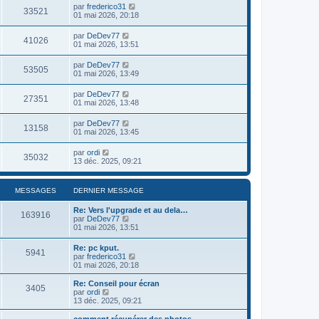
par
frederico31
33521
01 mai 2026, 20:18
par
DeDev77
41026
01 mai 2026, 13:51
par
DeDev77
53505
01 mai 2026, 13:49
par
DeDev77
27351
01 mai 2026, 13:48
par
DeDev77
13158
01 mai 2026, 13:45
par
ordi
35032
13 déc. 2025, 09:21
MESSAGES
DERNIER MESSAGE
Re: Vers l'upgrade et au dela…
163916
V
par
DeDev77
o
01 mai 2026, 13:51
i
r
Re: pc kput.
5941
l
V
par
frederico31
e
o
01 mai 2026, 20:18
d
i
e
r
Re: Conseil pour écran
r
3405
l
V
par
ordi
n
e
o
13 déc. 2025, 09:21
i
d
i
e
e
r