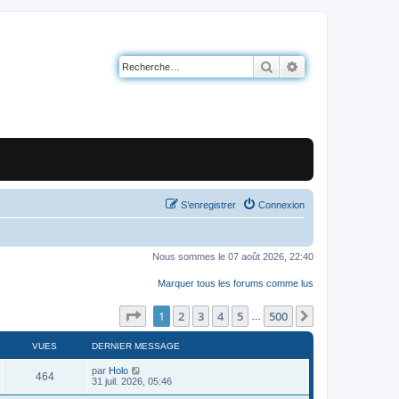
Rechercher
Recherche avancé
S’enregistrer
Connexion
Nous sommes le 07 août 2026, 22:40
Marquer tous les forums comme lus
Page
1
sur
500
1
2
3
4
5
500
Suivante
…
VUES
DERNIER MESSAGE
par
Holo
464
31 juil. 2026, 05:46