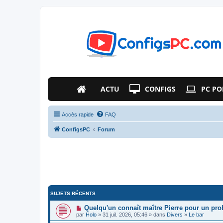
ACTU
CONFIGS
PC PO
Accès rapide
FAQ
ConfigsPC
Forum
SUJETS RÉCENTS
Quelqu'un connaît maître Pierre pour un pr
par
Holo
» 31 juil. 2026, 05:46 » dans
Divers
»
Le bar