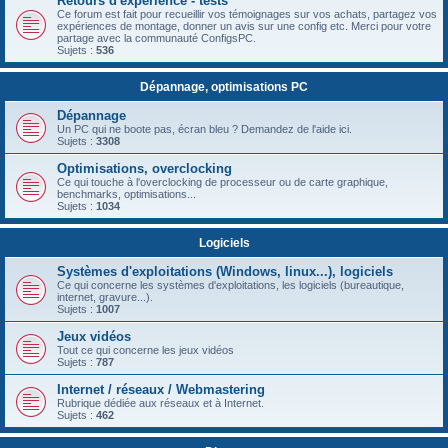
Retours d'expérience - tests
Ce forum est fait pour recueillir vos témoignages sur vos achats, partagez vos
expériences de montage, donner un avis sur une config etc. Merci pour votre
partage avec la communauté ConfigsPC.
Sujets :
536
Dépannage, optimisations PC
Dépannage
Un PC qui ne boote pas, écran bleu ? Demandez de l'aide ici.
Sujets :
3308
Optimisations, overclocking
Ce qui touche à l'overclocking de processeur ou de carte graphique,
benchmarks, optimisations...
Sujets :
1034
Logiciels
Systèmes d'exploitations (Windows, linux...), logiciels
Ce qui concerne les systèmes d'exploitations, les logiciels (bureautique,
internet, gravure...).
Sujets :
1007
Jeux vidéos
Tout ce qui concerne les jeux vidéos
Sujets :
787
Internet / réseaux / Webmastering
Rubrique dédiée aux réseaux et à Internet.
Sujets :
462