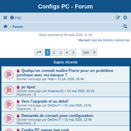
Configs PC - Forum
FAQ
Forum
Nous sommes le 06 août 2026, 11:18
Marquer tous les forums comme lus
Page
1
sur
500
1
2
3
4
5
500
Suivante
…
Sujets récents
Quelqu'un connaît maître Pierre pour un problème
juridique avec ma banque ?
Dernier message par
Holo
«
31 juil. 2026, 05:46
pc kput.
Dernier message par
frederico31
«
01 mai 2026, 20:18
Réponses :
3
Vers l'upgrade et au dela!!
Dernier message par
DeDev77
«
01 mai 2026, 13:51
Réponses :
3
Demande de conseil pour configuration
Dernier message par
DeDev77
«
01 mai 2026, 13:49
Réponses :
1
Config PC gamer low cost