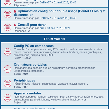
Dernier message par
DeDev77
«
01 mai 2026, 13:48
Réponses :
1
Optimisation config pour double usage (Boulot / Loisir) et
déconnexion
Dernier message par
DeDev77
«
01 mai 2026, 13:45
Conseil pour écran
Dernier message par
ordi
«
13 déc. 2025, 09:21
Réponses :
2
Forum Matériel
Config PC ou composants
Conseils d'achat pour une config PC complète ou des composants : cartes
mères, processeurs, mémoires, disques durs, boîtiers, cartes graphiques,
alimentations, disques durs, SSD...
Sujets :
16052
Ordinateurs portables
Demandez des conseils sur les ordinateurs portables, transportables,
ultraportables, netbooks...
Sujets :
919
Périphériques
Périphériques : écrans, imprimantes, webcam, clavier, souris...
Sujets :
487
Appareils mobiles
Rubrique appareils mobiles : tablettes (ipad, galaxy note...), téléphones, gps,
smartphones (android, iphone, windows phone, blackberry...)
Sujets :
33