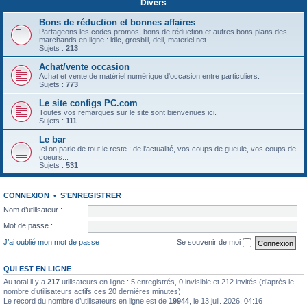
Divers
Bons de réduction et bonnes affaires
Partageons les codes promos, bons de réduction et autres bons plans des
marchands en ligne : ldlc, grosbill, dell, materiel.net...
Sujets :
213
Achat/vente occasion
Achat et vente de matériel numérique d'occasion entre particuliers.
Sujets :
773
Le site configs PC.com
Toutes vos remarques sur le site sont bienvenues ici.
Sujets :
111
Le bar
Ici on parle de tout le reste : de l'actualité, vos coups de gueule, vos coups de
coeurs...
Sujets :
531
CONNEXION
•
S’ENREGISTRER
Nom d’utilisateur :
Mot de passe :
J’ai oublié mon mot de passe
Se souvenir de moi
QUI EST EN LIGNE
Au total il y a
217
utilisateurs en ligne : 5 enregistrés, 0 invisible et 212 invités (d’après le
nombre d’utilisateurs actifs ces 20 dernières minutes)
Le record du nombre d’utilisateurs en ligne est de
19944
, le 13 juil. 2026, 04:16