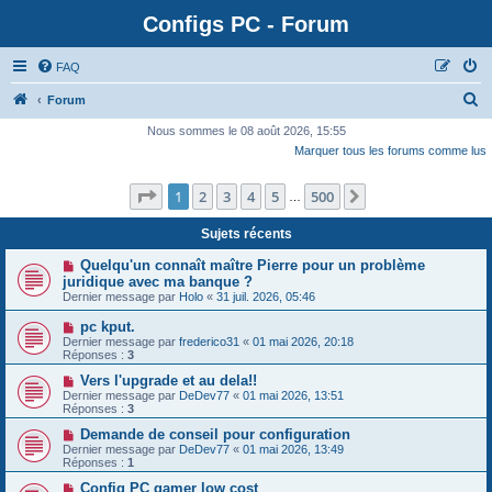
Configs PC - Forum
FAQ
Forum
Nous sommes le 08 août 2026, 15:55
Marquer tous les forums comme lus
Page
1
sur
500
1
2
3
4
5
500
Suivante
…
Sujets récents
Quelqu'un connaît maître Pierre pour un problème
juridique avec ma banque ?
Dernier message par
Holo
«
31 juil. 2026, 05:46
pc kput.
Dernier message par
frederico31
«
01 mai 2026, 20:18
Réponses :
3
Vers l'upgrade et au dela!!
Dernier message par
DeDev77
«
01 mai 2026, 13:51
Réponses :
3
Demande de conseil pour configuration
Dernier message par
DeDev77
«
01 mai 2026, 13:49
Réponses :
1
Config PC gamer low cost