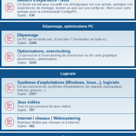
Retours d'expérience - tests
Ce forum est fait pour recueillir vos témoignages sur vos achats, partagez vos
expériences de montage, donner un avis sur une config etc. Merci pour votre
partage avec la communauté ConfigsPC.
Sujets :
536
Dépannage, optimisations PC
Dépannage
Un PC qui ne boote pas, écran bleu ? Demandez de l'aide ici.
Sujets :
3308
Optimisations, overclocking
Ce qui touche à l'overclocking de processeur ou de carte graphique,
benchmarks, optimisations...
Sujets :
1034
Logiciels
Systèmes d'exploitations (Windows, linux...), logiciels
Ce qui concerne les systèmes d'exploitations, les logiciels (bureautique,
internet, gravure...).
Sujets :
1007
Jeux vidéos
Tout ce qui concerne les jeux vidéos
Sujets :
787
Internet / réseaux / Webmastering
Rubrique dédiée aux réseaux et à Internet.
Sujets :
462