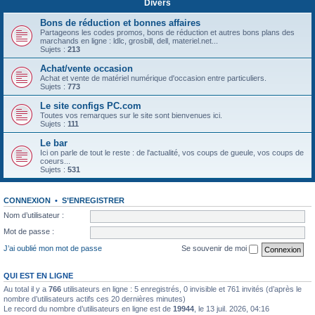
Divers
Bons de réduction et bonnes affaires
Partageons les codes promos, bons de réduction et autres bons plans des
marchands en ligne : ldlc, grosbill, dell, materiel.net...
Sujets :
213
Achat/vente occasion
Achat et vente de matériel numérique d'occasion entre particuliers.
Sujets :
773
Le site configs PC.com
Toutes vos remarques sur le site sont bienvenues ici.
Sujets :
111
Le bar
Ici on parle de tout le reste : de l'actualité, vos coups de gueule, vos coups de
coeurs...
Sujets :
531
CONNEXION
•
S’ENREGISTRER
Nom d’utilisateur :
Mot de passe :
J’ai oublié mon mot de passe
Se souvenir de moi
QUI EST EN LIGNE
Au total il y a
766
utilisateurs en ligne : 5 enregistrés, 0 invisible et 761 invités (d’après le
nombre d’utilisateurs actifs ces 20 dernières minutes)
Le record du nombre d’utilisateurs en ligne est de
19944
, le 13 juil. 2026, 04:16