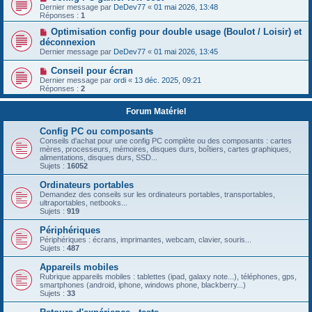
Dernier message par
DeDev77
«
01 mai 2026, 13:48
Réponses :
1
Optimisation config pour double usage (Boulot / Loisir) et
déconnexion
Dernier message par
DeDev77
«
01 mai 2026, 13:45
Conseil pour écran
Dernier message par
ordi
«
13 déc. 2025, 09:21
Réponses :
2
Forum Matériel
Config PC ou composants
Conseils d'achat pour une config PC complète ou des composants : cartes
mères, processeurs, mémoires, disques durs, boîtiers, cartes graphiques,
alimentations, disques durs, SSD...
Sujets :
16052
Ordinateurs portables
Demandez des conseils sur les ordinateurs portables, transportables,
ultraportables, netbooks...
Sujets :
919
Périphériques
Périphériques : écrans, imprimantes, webcam, clavier, souris...
Sujets :
487
Appareils mobiles
Rubrique appareils mobiles : tablettes (ipad, galaxy note...), téléphones, gps,
smartphones (android, iphone, windows phone, blackberry...)
Sujets :
33