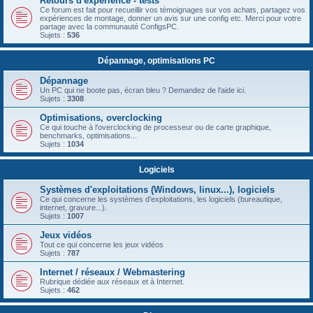
Retours d'expérience - tests
Ce forum est fait pour recueillir vos témoignages sur vos achats, partagez vos
expériences de montage, donner un avis sur une config etc. Merci pour votre
partage avec la communauté ConfigsPC.
Sujets :
536
Dépannage, optimisations PC
Dépannage
Un PC qui ne boote pas, écran bleu ? Demandez de l'aide ici.
Sujets :
3308
Optimisations, overclocking
Ce qui touche à l'overclocking de processeur ou de carte graphique,
benchmarks, optimisations...
Sujets :
1034
Logiciels
Systèmes d'exploitations (Windows, linux...), logiciels
Ce qui concerne les systèmes d'exploitations, les logiciels (bureautique,
internet, gravure...).
Sujets :
1007
Jeux vidéos
Tout ce qui concerne les jeux vidéos
Sujets :
787
Internet / réseaux / Webmastering
Rubrique dédiée aux réseaux et à Internet.
Sujets :
462