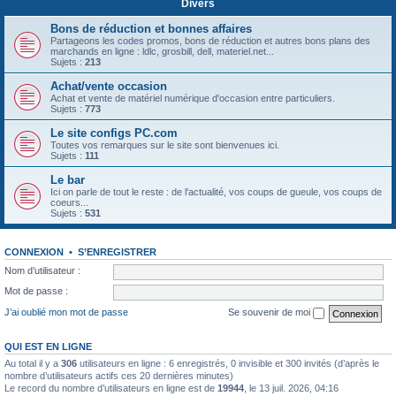
Divers
Bons de réduction et bonnes affaires
Partageons les codes promos, bons de réduction et autres bons plans des
marchands en ligne : ldlc, grosbill, dell, materiel.net...
Sujets :
213
Achat/vente occasion
Achat et vente de matériel numérique d'occasion entre particuliers.
Sujets :
773
Le site configs PC.com
Toutes vos remarques sur le site sont bienvenues ici.
Sujets :
111
Le bar
Ici on parle de tout le reste : de l'actualité, vos coups de gueule, vos coups de
coeurs...
Sujets :
531
CONNEXION
•
S’ENREGISTRER
Nom d’utilisateur :
Mot de passe :
J’ai oublié mon mot de passe
Se souvenir de moi
QUI EST EN LIGNE
Au total il y a
306
utilisateurs en ligne : 6 enregistrés, 0 invisible et 300 invités (d’après le
nombre d’utilisateurs actifs ces 20 dernières minutes)
Le record du nombre d’utilisateurs en ligne est de
19944
, le 13 juil. 2026, 04:16