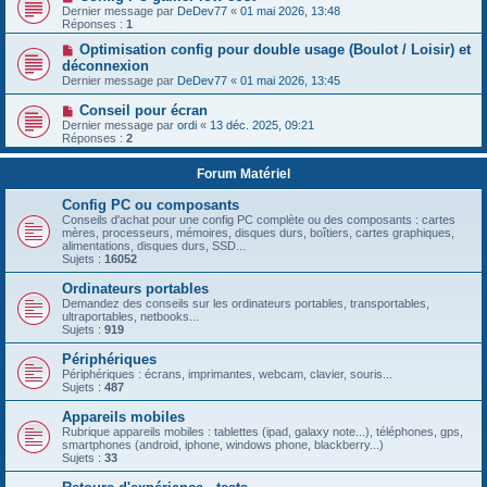
Dernier message par
DeDev77
«
01 mai 2026, 13:48
Réponses :
1
Optimisation config pour double usage (Boulot / Loisir) et
déconnexion
Dernier message par
DeDev77
«
01 mai 2026, 13:45
Conseil pour écran
Dernier message par
ordi
«
13 déc. 2025, 09:21
Réponses :
2
Forum Matériel
Config PC ou composants
Conseils d'achat pour une config PC complète ou des composants : cartes
mères, processeurs, mémoires, disques durs, boîtiers, cartes graphiques,
alimentations, disques durs, SSD...
Sujets :
16052
Ordinateurs portables
Demandez des conseils sur les ordinateurs portables, transportables,
ultraportables, netbooks...
Sujets :
919
Périphériques
Périphériques : écrans, imprimantes, webcam, clavier, souris...
Sujets :
487
Appareils mobiles
Rubrique appareils mobiles : tablettes (ipad, galaxy note...), téléphones, gps,
smartphones (android, iphone, windows phone, blackberry...)
Sujets :
33