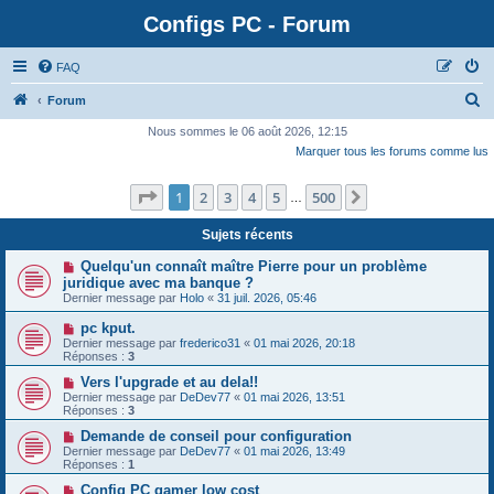
Configs PC - Forum
FAQ
Forum
Nous sommes le 06 août 2026, 12:15
Marquer tous les forums comme lus
Page
1
sur
500
1
2
3
4
5
500
Suivante
…
Sujets récents
Quelqu'un connaît maître Pierre pour un problème
juridique avec ma banque ?
Dernier message par
Holo
«
31 juil. 2026, 05:46
pc kput.
Dernier message par
frederico31
«
01 mai 2026, 20:18
Réponses :
3
Vers l'upgrade et au dela!!
Dernier message par
DeDev77
«
01 mai 2026, 13:51
Réponses :
3
Demande de conseil pour configuration
Dernier message par
DeDev77
«
01 mai 2026, 13:49
Réponses :
1
Config PC gamer low cost