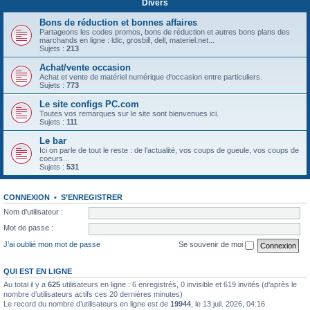
Divers
Bons de réduction et bonnes affaires
Partageons les codes promos, bons de réduction et autres bons plans des
marchands en ligne : ldlc, grosbill, dell, materiel.net...
Sujets :
213
Achat/vente occasion
Achat et vente de matériel numérique d'occasion entre particuliers.
Sujets :
773
Le site configs PC.com
Toutes vos remarques sur le site sont bienvenues ici.
Sujets :
111
Le bar
Ici on parle de tout le reste : de l'actualité, vos coups de gueule, vos coups de
coeurs...
Sujets :
531
CONNEXION
•
S’ENREGISTRER
Nom d’utilisateur :
Mot de passe :
J’ai oublié mon mot de passe
Se souvenir de moi
QUI EST EN LIGNE
Au total il y a
625
utilisateurs en ligne : 6 enregistrés, 0 invisible et 619 invités (d’après le
nombre d’utilisateurs actifs ces 20 dernières minutes)
Le record du nombre d’utilisateurs en ligne est de
19944
, le 13 juil. 2026, 04:16