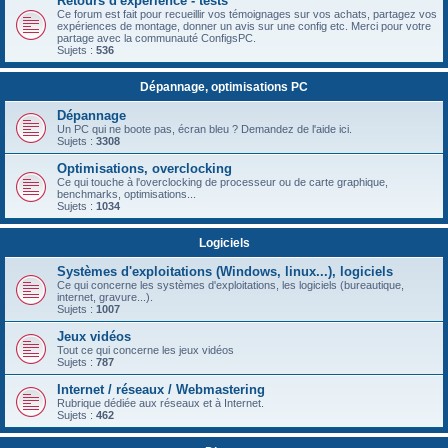
Retours d'expérience - tests
Ce forum est fait pour recueillir vos témoignages sur vos achats, partagez vos
expériences de montage, donner un avis sur une config etc. Merci pour votre
partage avec la communauté ConfigsPC.
Sujets :
536
Dépannage, optimisations PC
Dépannage
Un PC qui ne boote pas, écran bleu ? Demandez de l'aide ici.
Sujets :
3308
Optimisations, overclocking
Ce qui touche à l'overclocking de processeur ou de carte graphique,
benchmarks, optimisations...
Sujets :
1034
Logiciels
Systèmes d'exploitations (Windows, linux...), logiciels
Ce qui concerne les systèmes d'exploitations, les logiciels (bureautique,
internet, gravure...).
Sujets :
1007
Jeux vidéos
Tout ce qui concerne les jeux vidéos
Sujets :
787
Internet / réseaux / Webmastering
Rubrique dédiée aux réseaux et à Internet.
Sujets :
462