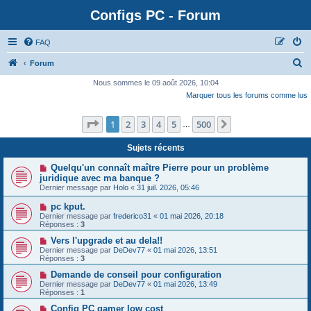
Configs PC - Forum
FAQ
Forum
Nous sommes le 09 août 2026, 10:04
Marquer tous les forums comme lus
Page
1
sur
500
1
2
3
4
5
500
Suivante
…
Sujets récents
Quelqu'un connaît maître Pierre pour un problème
juridique avec ma banque ?
Dernier message par
Holo
«
31 juil. 2026, 05:46
pc kput.
Dernier message par
frederico31
«
01 mai 2026, 20:18
Réponses :
3
Vers l'upgrade et au dela!!
Dernier message par
DeDev77
«
01 mai 2026, 13:51
Réponses :
3
Demande de conseil pour configuration
Dernier message par
DeDev77
«
01 mai 2026, 13:49
Réponses :
1
Config PC gamer low cost