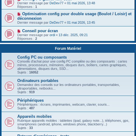
Dernier message par
DeDev77
«
01 mai 2026, 13:48
Réponses :
1
Optimisation config pour double usage (Boulot / Loisir) et
déconnexion
Dernier message par
DeDev77
«
01 mai 2026, 13:45
Conseil pour écran
Dernier message par
ordi
«
13 déc. 2025, 09:21
Réponses :
2
Forum Matériel
Config PC ou composants
Conseils d'achat pour une config PC complète ou des composants : cartes
mères, processeurs, mémoires, disques durs, boîtiers, cartes graphiques,
alimentations, disques durs, SSD...
Sujets :
16052
Ordinateurs portables
Demandez des conseils sur les ordinateurs portables, transportables,
ultraportables, netbooks...
Sujets :
919
Périphériques
Périphériques : écrans, imprimantes, webcam, clavier, souris...
Sujets :
487
Appareils mobiles
Rubrique appareils mobiles : tablettes (ipad, galaxy note...), téléphones, gps,
smartphones (android, iphone, windows phone, blackberry...)
Sujets :
33