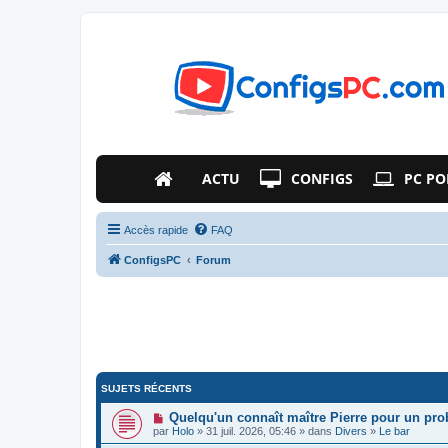
ACTU
CONFIGS
PC PO
Accès rapide
FAQ
ConfigsPC
Forum
SUJETS RÉCENTS
Quelqu'un connaît maître Pierre pour un pr
par
Holo
» 31 juil. 2026, 05:46 » dans
Divers
»
Le bar