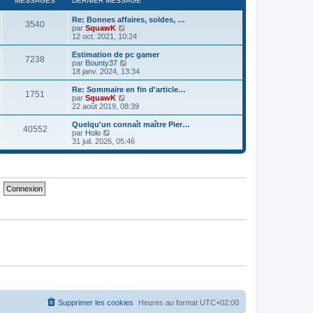
MESSAGES
DERNIER MESSAGE
m
n
e
e
i
d
Re: Bonnes affaires, soldes, …
s
e
e
3540
V
par
SquawK
s
r
r
o
12 oct. 2021, 10:24
a
m
n
i
g
e
i
r
e
Estimation de pc gamer
s
e
7238
l
V
par
Bounty37
s
r
e
o
18 janv. 2024, 13:34
a
m
d
i
g
e
e
r
e
Re: Sommaire en fin d'article…
s
1751
r
l
V
par
SquawK
s
n
e
o
22 août 2019, 08:39
a
i
d
i
g
e
e
r
e
Quelqu'un connaît maître Pier…
r
40552
r
l
V
par
Holo
m
n
e
o
31 juil. 2026, 05:46
e
i
d
i
s
e
e
r
s
r
r
l
a
m
n
e
g
e
i
d
e
s
e
e
s
r
r
a
m
n
g
e
i
e
s
e
s
r
a
m
g
e
e
s
s
a
g
e
Supprimer les cookies
Heures au format
UTC+02:00