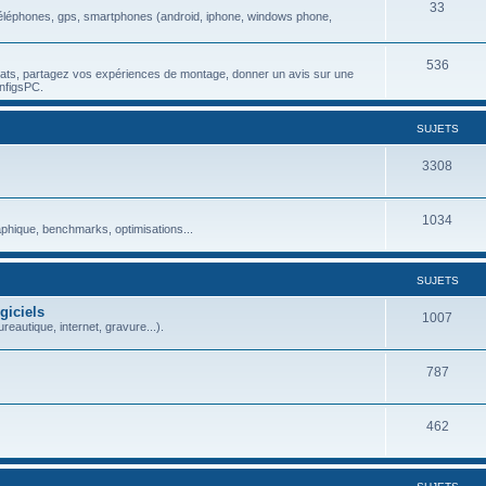
33
), téléphones, gps, smartphones (android, iphone, windows phone,
536
chats, partagez vos expériences de montage, donner un avis sur une
nfigsPC.
SUJETS
3308
1034
aphique, benchmarks, optimisations...
SUJETS
giciels
1007
reautique, internet, gravure...).
787
462