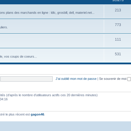
SUJETS
213
plans des marchands en ligne : ldlc, grosbill, dell, materiel.net...
773
liers.
111
531
eule, vos coups de coeurs...
J’ai oublié mon mot de passe
|
Se souvenir de moi
nvités (d’après le nombre d’utilisateurs actifs ces 20 dernières minutes)
, 04:16
ré le plus récent est
gagon46
.