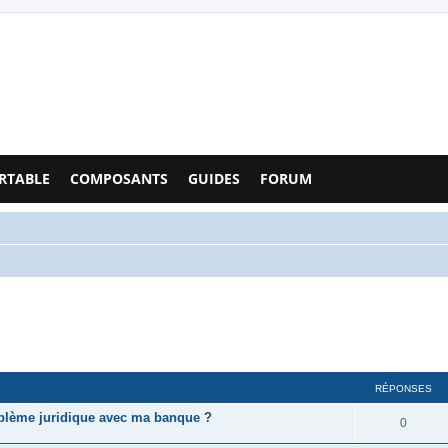
Configs PC - Forum
RTABLE
COMPOSANTS
GUIDES
FORUM
RÉPONSES
oblème juridique avec ma banque ?
0