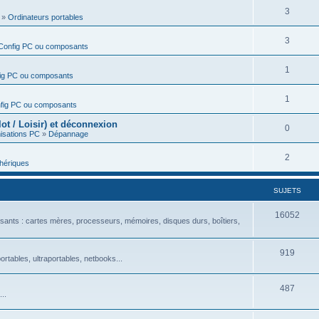
3
»
Ordinateurs portables
3
Config PC ou composants
1
ig PC ou composants
1
fig PC ou composants
t / Loisir) et déconnexion
0
isations PC
»
Dépannage
2
hériques
SUJETS
16052
ants : cartes mères, processeurs, mémoires, disques durs, boîtiers,
919
rtables, ultraportables, netbooks...
487
..