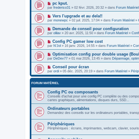
pc kput.
par
frederico31
» 02 févr. 2026, 20:32 » dans
Forum Matériel
Vers l'upgrade et au dela!!
par
monewpc
» 02 juil. 2025, 17:04 » dans
Forum Matériel
»
Demande de conseil pour configuration
par
olilav
» 20 avr. 2025, 11:50 » dans
Forum Matériel
»
Conf
Config PC gamer low cost
par
N'Jol
» 16 janv. 2026, 14:55 » dans
Forum Matériel
»
Con
Optimisation config pour double usage (Boulo
par
DeDev77
» 01 mai 2026, 13:45 » dans
Dépannage, optim
Conseil pour écran
par
ordi
» 05 déc. 2025, 20:19 » dans
Forum Matériel
»
Périp
FORUM MATÉRIEL
Config PC ou composants
Conseils d'achat pour une config PC complète ou des compos
cartes graphiques, alimentations, disques durs, SSD...
Ordinateurs portables
Demandez des conseils sur les ordinateurs portables, transpo
Périphériques
Périphériques : écrans, imprimantes, webcam, clavier, souris.