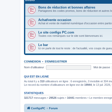
DIVERS
Bons de réduction et bonnes affaires
Partageons les codes promos, bons de réduction et autres bons 
Achat/vente occasion
Achat et vente de matériel numérique d'occasion entre particu
Le site configs PC.com
Toutes vos remarques sur le site sont bienvenues ici.
Le bar
Ici on parle de tout le reste : de l'actualité, vos coups de gu
CONNEXION
•
S’ENREGISTRER
Nom d’utilisateur :
Mot de passe :
QUI EST EN LIGNE
Au total il y a
310
utilisateurs en ligne : 6 enregistrés, 0 invisible et 304 i
Le record du nombre d’utilisateurs en ligne est de
19944
, le 13 juil. 2026
STATISTIQUES
321717
messages •
29526
sujets •
16441
membres • Le membre enregist
ConfigsPC
Forum