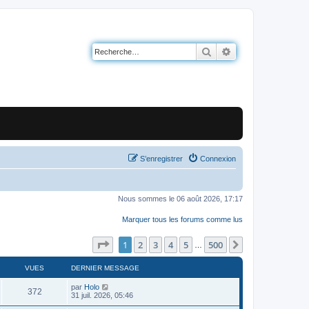
Rechercher
Recherche avancé
S’enregistrer
Connexion
Nous sommes le 06 août 2026, 17:17
Marquer tous les forums comme lus
Page
1
sur
500
1
2
3
4
5
500
Suivante
…
VUES
DERNIER MESSAGE
par
Holo
372
31 juil. 2026, 05:46