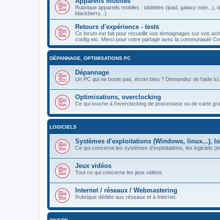
Appareils mobiles
Rubrique appareils mobiles : tablettes (ipad, galaxy note...
blackberry...)
Retours d'expérience - tests
Ce forum est fait pour recueillir vos témoignages sur vos a
config etc. Merci pour votre partage avec la communauté Co
DÉPANNAGE, OPTIMISATIONS PC
Dépannage
Un PC qui ne boote pas, écran bleu ? Demandez de l'aide ici.
Optimisations, overclocking
Ce qui touche à l'overclocking de processeur ou de carte gr
LOGICIELS
Systèmes d'exploitations (Windows, linux...), lo
Ce qui concerne les systèmes d'exploitations, les logiciels (bu
Jeux vidéos
Tout ce qui concerne les jeux vidéos
Internet / réseaux / Webmastering
Rubrique dédiée aux réseaux et à Internet.