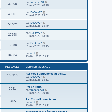
par
frederico31
33408
01 mai 2026, 20:18
par
DeDev77
40801
01 mai 2026, 13:51
par
DeDev77
53402
01 mai 2026, 13:49
par
DeDev77
27258
01 mai 2026, 13:48
par
DeDev77
12958
01 mai 2026, 13:45
par
ordi
34934
13 déc. 2025, 09:21
MESSAGES
DERNIER MESSAGE
Re: Vers l'upgrade et au dela…
163916
V
par
DeDev77
o
01 mai 2026, 13:51
i
r
Re: pc kput.
5941
l
V
par
frederico31
e
o
01 mai 2026, 20:18
d
i
e
r
Re: Conseil pour écran
r
3405
l
V
par
ordi
n
e
o
13 déc. 2025, 09:21
i
d
i
e
e
r