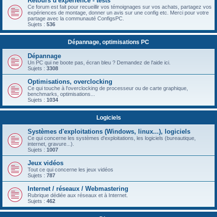
Retours d'expérience - tests
Ce forum est fait pour recueillir vos témoignages sur vos achats, partagez vos
expériences de montage, donner un avis sur une config etc. Merci pour votre
partage avec la communauté ConfigsPC.
Sujets :
536
Dépannage, optimisations PC
Dépannage
Un PC qui ne boote pas, écran bleu ? Demandez de l'aide ici.
Sujets :
3308
Optimisations, overclocking
Ce qui touche à l'overclocking de processeur ou de carte graphique,
benchmarks, optimisations...
Sujets :
1034
Logiciels
Systèmes d'exploitations (Windows, linux...), logiciels
Ce qui concerne les systèmes d'exploitations, les logiciels (bureautique,
internet, gravure...).
Sujets :
1007
Jeux vidéos
Tout ce qui concerne les jeux vidéos
Sujets :
787
Internet / réseaux / Webmastering
Rubrique dédiée aux réseaux et à Internet.
Sujets :
462