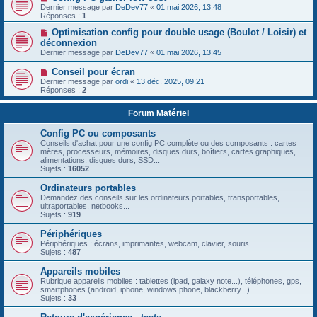
Dernier message par
DeDev77
«
01 mai 2026, 13:48
Réponses :
1
Optimisation config pour double usage (Boulot / Loisir) et
déconnexion
Dernier message par
DeDev77
«
01 mai 2026, 13:45
Conseil pour écran
Dernier message par
ordi
«
13 déc. 2025, 09:21
Réponses :
2
Forum Matériel
Config PC ou composants
Conseils d'achat pour une config PC complète ou des composants : cartes
mères, processeurs, mémoires, disques durs, boîtiers, cartes graphiques,
alimentations, disques durs, SSD...
Sujets :
16052
Ordinateurs portables
Demandez des conseils sur les ordinateurs portables, transportables,
ultraportables, netbooks...
Sujets :
919
Périphériques
Périphériques : écrans, imprimantes, webcam, clavier, souris...
Sujets :
487
Appareils mobiles
Rubrique appareils mobiles : tablettes (ipad, galaxy note...), téléphones, gps,
smartphones (android, iphone, windows phone, blackberry...)
Sujets :
33