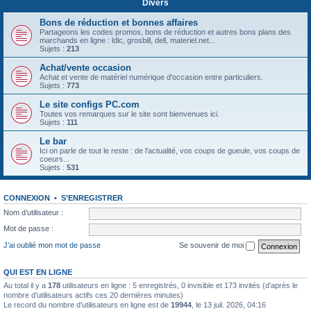
Divers
Bons de réduction et bonnes affaires
Partageons les codes promos, bons de réduction et autres bons plans des
marchands en ligne : ldlc, grosbill, dell, materiel.net...
Sujets :
213
Achat/vente occasion
Achat et vente de matériel numérique d'occasion entre particuliers.
Sujets :
773
Le site configs PC.com
Toutes vos remarques sur le site sont bienvenues ici.
Sujets :
111
Le bar
Ici on parle de tout le reste : de l'actualité, vos coups de gueule, vos coups de
coeurs...
Sujets :
531
CONNEXION
•
S’ENREGISTRER
Nom d’utilisateur :
Mot de passe :
J’ai oublié mon mot de passe
Se souvenir de moi
QUI EST EN LIGNE
Au total il y a
178
utilisateurs en ligne : 5 enregistrés, 0 invisible et 173 invités (d’après le
nombre d’utilisateurs actifs ces 20 dernières minutes)
Le record du nombre d’utilisateurs en ligne est de
19944
, le 13 juil. 2026, 04:16