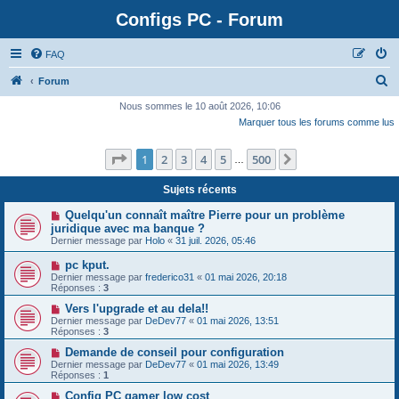
Configs PC - Forum
FAQ
Forum
Nous sommes le 10 août 2026, 10:06
Marquer tous les forums comme lus
Page
1
sur
500
1
2
3
4
5
500
Suivante
…
Sujets récents
Quelqu'un connaît maître Pierre pour un problème
juridique avec ma banque ?
Dernier message par
Holo
«
31 juil. 2026, 05:46
pc kput.
Dernier message par
frederico31
«
01 mai 2026, 20:18
Réponses :
3
Vers l'upgrade et au dela!!
Dernier message par
DeDev77
«
01 mai 2026, 13:51
Réponses :
3
Demande de conseil pour configuration
Dernier message par
DeDev77
«
01 mai 2026, 13:49
Réponses :
1
Config PC gamer low cost