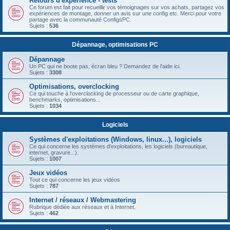
Retours d'expérience - tests
Ce forum est fait pour recueillir vos témoignages sur vos achats, partagez vos
expériences de montage, donner un avis sur une config etc. Merci pour votre
partage avec la communauté ConfigsPC.
Sujets :
536
Dépannage, optimisations PC
Dépannage
Un PC qui ne boote pas, écran bleu ? Demandez de l'aide ici.
Sujets :
3308
Optimisations, overclocking
Ce qui touche à l'overclocking de processeur ou de carte graphique,
benchmarks, optimisations...
Sujets :
1034
Logiciels
Systèmes d'exploitations (Windows, linux...), logiciels
Ce qui concerne les systèmes d'exploitations, les logiciels (bureautique,
internet, gravure...).
Sujets :
1007
Jeux vidéos
Tout ce qui concerne les jeux vidéos
Sujets :
787
Internet / réseaux / Webmastering
Rubrique dédiée aux réseaux et à Internet.
Sujets :
462