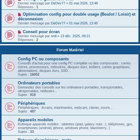
Dernier message par
DeDev77
«
01 mai 2026, 13:48
Réponses :
1
Optimisation config pour double usage (Boulot / Loisir) et
déconnexion
Dernier message par
DeDev77
«
01 mai 2026, 13:45
Conseil pour écran
Dernier message par
ordi
«
13 déc. 2025, 09:21
Réponses :
2
Forum Matériel
Config PC ou composants
Conseils d'achat pour une config PC complète ou des composants : cartes
mères, processeurs, mémoires, disques durs, boîtiers, cartes graphiques,
alimentations, disques durs, SSD...
Sujets :
16052
Ordinateurs portables
Demandez des conseils sur les ordinateurs portables, transportables,
ultraportables, netbooks...
Sujets :
919
Périphériques
Périphériques : écrans, imprimantes, webcam, clavier, souris...
Sujets :
487
Appareils mobiles
Rubrique appareils mobiles : tablettes (ipad, galaxy note...), téléphones, gps,
smartphones (android, iphone, windows phone, blackberry...)
Sujets :
33