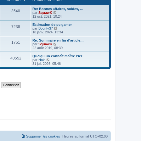
MESSAGES
DERNIER MESSAGE
m
n
e
e
i
d
Re: Bonnes affaires, soldes, …
s
e
e
3540
V
par
SquawK
s
r
r
o
12 oct. 2021, 10:24
a
m
n
i
g
e
i
r
e
Estimation de pc gamer
s
e
7238
l
V
par
Bounty37
s
r
e
o
18 janv. 2024, 13:34
a
m
d
i
g
e
e
r
e
Re: Sommaire en fin d'article…
s
1751
r
l
V
par
SquawK
s
n
e
o
22 août 2019, 08:39
a
i
d
i
g
e
e
r
e
Quelqu'un connaît maître Pier…
r
40552
r
l
V
par
Holo
m
n
e
o
31 juil. 2026, 05:46
e
i
d
i
s
e
e
r
s
r
r
l
a
m
n
e
g
e
i
d
e
s
e
e
s
r
r
a
m
n
g
e
i
e
s
e
s
r
a
m
g
e
e
s
s
a
g
e
Supprimer les cookies
Heures au format
UTC+02:00