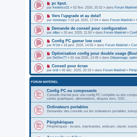
pc kput.
par
frederico31
» 02 févr. 2026, 20:32 » dans
Forum Matériel
Vers l'upgrade et au dela!!
par
monewpc
» 02 juil. 2025, 17:04 » dans
Forum Matériel
»
Demande de conseil pour configuration
par
olilav
» 20 avr. 2025, 11:50 » dans
Forum Matériel
»
Conf
Config PC gamer low cost
par
N'Jol
» 16 janv. 2026, 14:55 » dans
Forum Matériel
»
Con
Optimisation config pour double usage (Boulo
par
DeDev77
» 01 mai 2026, 13:45 » dans
Dépannage, optim
Conseil pour écran
par
ordi
» 05 déc. 2025, 20:19 » dans
Forum Matériel
»
Périp
FORUM MATÉRIEL
Config PC ou composants
Conseils d'achat pour une config PC complète ou des compos
cartes graphiques, alimentations, disques durs, SSD...
Ordinateurs portables
Demandez des conseils sur les ordinateurs portables, transpo
Périphériques
Périphériques : écrans, imprimantes, webcam, clavier, souris.