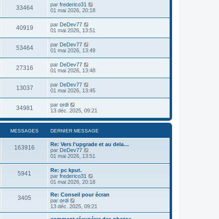
par
frederico31
33464
01 mai 2026, 20:18
par
DeDev77
40919
01 mai 2026, 13:51
par
DeDev77
53464
01 mai 2026, 13:49
par
DeDev77
27316
01 mai 2026, 13:48
par
DeDev77
13037
01 mai 2026, 13:45
par
ordi
34981
13 déc. 2025, 09:21
MESSAGES
DERNIER MESSAGE
Re: Vers l'upgrade et au dela…
163916
V
par
DeDev77
o
01 mai 2026, 13:51
i
r
Re: pc kput.
5941
l
V
par
frederico31
e
o
01 mai 2026, 20:18
d
i
e
r
Re: Conseil pour écran
r
3405
l
V
par
ordi
n
e
o
13 déc. 2025, 09:21
i
d
i
e
e
r