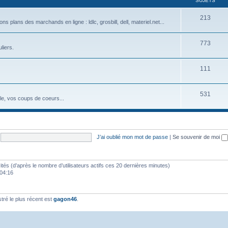
SUJETS
213
plans des marchands en ligne : ldlc, grosbill, dell, materiel.net...
773
liers.
111
531
eule, vos coups de coeurs...
J’ai oublié mon mot de passe
|
Se souvenir de moi
nvités (d’après le nombre d’utilisateurs actifs ces 20 dernières minutes)
, 04:16
ré le plus récent est
gagon46
.