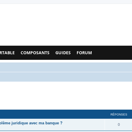
Configs PC - Forum
RTABLE
COMPOSANTS
GUIDES
FORUM
RÉPONSES
oblème juridique avec ma banque ?
0