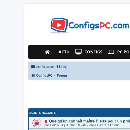
ACTU
CONFIGS
PC PO
Accès rapide
FAQ
ConfigsPC
Forum
SUJETS RÉCENTS
Quelqu'un connaît maître Pierre pour un pr
par
Holo
» 31 juil. 2026, 05:46 » dans
Divers
»
Le bar