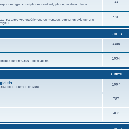
33
), téléphones, gps, smartphones (android, iphone, windows phone,
536
chats, partagez vos expériences de montage, donner un avis sur une
nfigsPC.
SUJETS
3308
1034
aphique, benchmarks, optimisations...
SUJETS
giciels
1007
reautique, internet, gravure...).
787
462