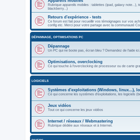
Appareils mobiles
Rubrique appareils mobiles : tablettes (ipad, galaxy note...
blackberry...)
Retours d'expérience - tests
Ce forum est fait pour recueillir vos témoignages sur vos a
config etc. Merci pour votre partage avec la communauté Co
DÉPANNAGE, OPTIMISATIONS PC
Dépannage
Un PC qui ne boote pas, écran bleu ? Demandez de l'aide ici.
Optimisations, overclocking
Ce qui touche à l'overclocking de processeur ou de carte gr
LOGICIELS
Systèmes d'exploitations (Windows, linux...), lo
Ce qui concerne les systèmes d'exploitations, les logiciels (bu
Jeux vidéos
Tout ce qui concerne les jeux vidéos
Internet / réseaux / Webmastering
Rubrique dédiée aux réseaux et à Internet.