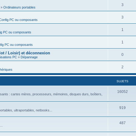
3
»
Ordinateurs portables
3
Config PC ou composants
1
ig PC ou composants
1
fig PC ou composants
t / Loisir) et déconnexion
0
isations PC
»
Dépannage
2
hériques
SUJETS
16052
ants : cartes mères, processeurs, mémoires, disques durs, boîtiers,
919
rtables, ultraportables, netbooks...
487
..