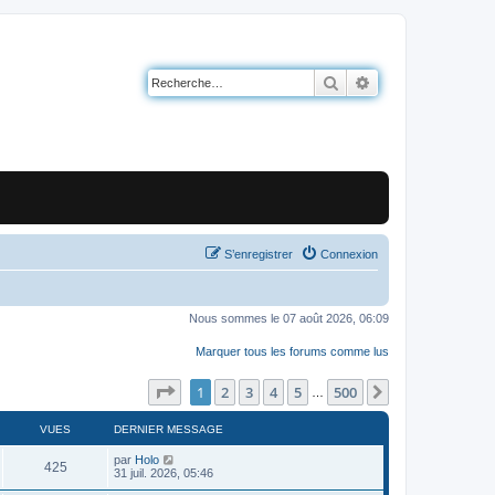
Rechercher
Recherche avancé
S’enregistrer
Connexion
Nous sommes le 07 août 2026, 06:09
Marquer tous les forums comme lus
Page
1
sur
500
1
2
3
4
5
500
Suivante
…
VUES
DERNIER MESSAGE
par
Holo
425
31 juil. 2026, 05:46