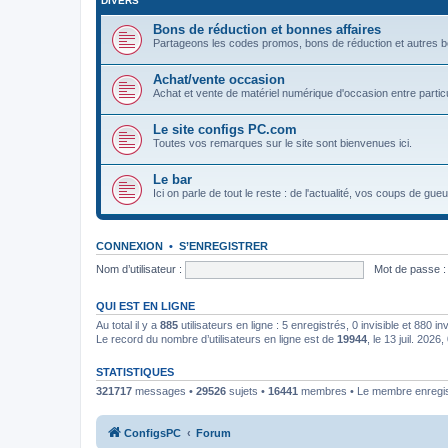
DIVERS
Bons de réduction et bonnes affaires
Partageons les codes promos, bons de réduction et autres bons 
Achat/vente occasion
Achat et vente de matériel numérique d'occasion entre particu
Le site configs PC.com
Toutes vos remarques sur le site sont bienvenues ici.
Le bar
Ici on parle de tout le reste : de l'actualité, vos coups de gu
CONNEXION
•
S’ENREGISTRER
Nom d’utilisateur :
Mot de passe :
QUI EST EN LIGNE
Au total il y a
885
utilisateurs en ligne : 5 enregistrés, 0 invisible et 880 i
Le record du nombre d’utilisateurs en ligne est de
19944
, le 13 juil. 2026
STATISTIQUES
321717
messages •
29526
sujets •
16441
membres • Le membre enregist
ConfigsPC
Forum