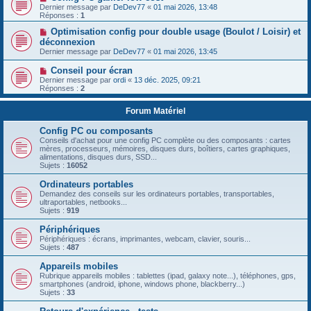
Dernier message par
DeDev77
«
01 mai 2026, 13:48
Réponses :
1
Optimisation config pour double usage (Boulot / Loisir) et
déconnexion
Dernier message par
DeDev77
«
01 mai 2026, 13:45
Conseil pour écran
Dernier message par
ordi
«
13 déc. 2025, 09:21
Réponses :
2
Forum Matériel
Config PC ou composants
Conseils d'achat pour une config PC complète ou des composants : cartes
mères, processeurs, mémoires, disques durs, boîtiers, cartes graphiques,
alimentations, disques durs, SSD...
Sujets :
16052
Ordinateurs portables
Demandez des conseils sur les ordinateurs portables, transportables,
ultraportables, netbooks...
Sujets :
919
Périphériques
Périphériques : écrans, imprimantes, webcam, clavier, souris...
Sujets :
487
Appareils mobiles
Rubrique appareils mobiles : tablettes (ipad, galaxy note...), téléphones, gps,
smartphones (android, iphone, windows phone, blackberry...)
Sujets :
33