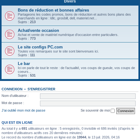
Divers
Bons de réduction et bonnes affaires
Partageons les codes promos, bons de réduction et autres bons plans des
marchands en ligne : ldlc, grosbill, dell, materiel.net...
Sujets :
213
Achat/vente occasion
Achat et vente de matériel numérique d'occasion entre particuliers.
Sujets :
773
Le site configs PC.com
Toutes vos remarques sur le site sont bienvenues ici.
Sujets :
111
Le bar
Ici on parle de tout le reste : de l'actualité, vos coups de gueule, vos coups de
coeurs...
Sujets :
531
CONNEXION
•
S’ENREGISTRER
Nom d’utilisateur :
Mot de passe :
J’ai oublié mon mot de passe
Se souvenir de moi
QUI EST EN LIGNE
Au total il y a
691
utilisateurs en ligne : 5 enregistrés, 0 invisible et 686 invités (d’après le
nombre d’utilisateurs actifs ces 20 dernières minutes)
Le record du nombre d’utilisateurs en ligne est de
19944
, le 13 juil. 2026, 04:16