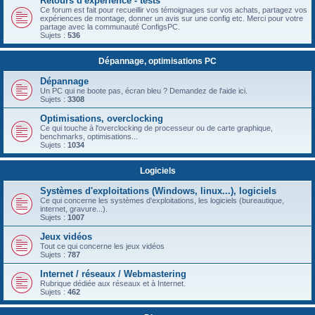
Retours d'expérience - tests
Ce forum est fait pour recueillir vos témoignages sur vos achats, partagez vos
expériences de montage, donner un avis sur une config etc. Merci pour votre
partage avec la communauté ConfigsPC.
Sujets :
536
Dépannage, optimisations PC
Dépannage
Un PC qui ne boote pas, écran bleu ? Demandez de l'aide ici.
Sujets :
3308
Optimisations, overclocking
Ce qui touche à l'overclocking de processeur ou de carte graphique,
benchmarks, optimisations...
Sujets :
1034
Logiciels
Systèmes d'exploitations (Windows, linux...), logiciels
Ce qui concerne les systèmes d'exploitations, les logiciels (bureautique,
internet, gravure...).
Sujets :
1007
Jeux vidéos
Tout ce qui concerne les jeux vidéos
Sujets :
787
Internet / réseaux / Webmastering
Rubrique dédiée aux réseaux et à Internet.
Sujets :
462