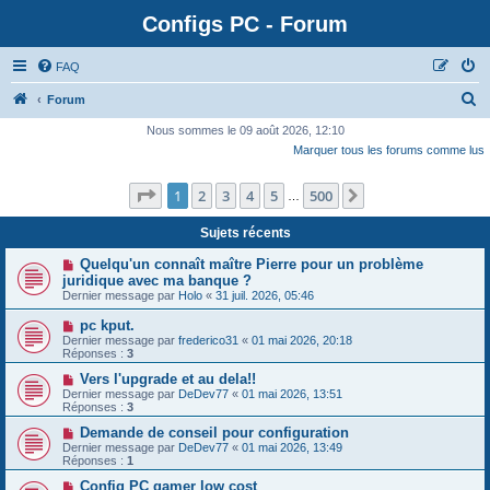
Configs PC - Forum
FAQ
Forum
Nous sommes le 09 août 2026, 12:10
Marquer tous les forums comme lus
Page
1
sur
500
1
2
3
4
5
500
Suivante
…
Sujets récents
Quelqu'un connaît maître Pierre pour un problème
juridique avec ma banque ?
Dernier message par
Holo
«
31 juil. 2026, 05:46
pc kput.
Dernier message par
frederico31
«
01 mai 2026, 20:18
Réponses :
3
Vers l'upgrade et au dela!!
Dernier message par
DeDev77
«
01 mai 2026, 13:51
Réponses :
3
Demande de conseil pour configuration
Dernier message par
DeDev77
«
01 mai 2026, 13:49
Réponses :
1
Config PC gamer low cost