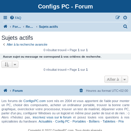
Configs PC - Forum
FAQ
Forum
Rechercher
Sujets actifs
Sujets actifs
Aller à la recherche avancée
0 résultat trouvé • Page
1
sur
1
Aucun sujet ou message ne correspond à vos critères de recherche.
0 résultat trouvé • Page
1
sur
1
Aller à
Forum
Heures au format
UTC+02:00
Les forums de
ConfigsPC.com
sont nés en 2004 et vous apportent de l'aide pour monter
un PC, choisir des composants, acheter un ordinateur portable, trouver la bonne carte
graphique, overclocker votre processeur, trouver un test de matériel, dépanner votre PC,
parler d'un jeu, configurer Windows ou un logiciel et même pour parler de tout et de rien. :-)
Alors n'hésitez pas,
inscrivez vous sur le forum
et posez toutes vos questions à nos
spécialistes du hardware.
Actualités
-
Config PC
-
Portables
-
Boîtiers
-
Tablettes
-
Prix
Copyright © 2022 ConfigsPC.com. Tous droits réservés.