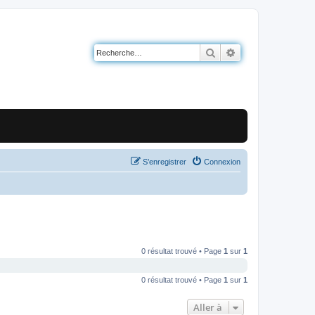
Rechercher
Recherche avancé
S’enregistrer
Connexion
0 résultat trouvé • Page
1
sur
1
0 résultat trouvé • Page
1
sur
1
Aller à