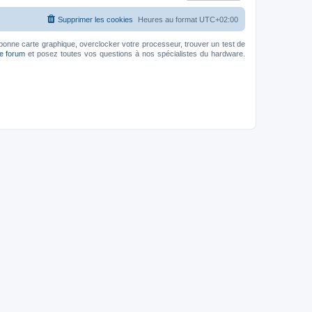
Supprimer les cookies
Heures au format
UTC+02:00
bonne carte graphique, overclocker votre processeur, trouver un test de
le forum
et posez toutes vos questions à nos spécialistes du hardware.