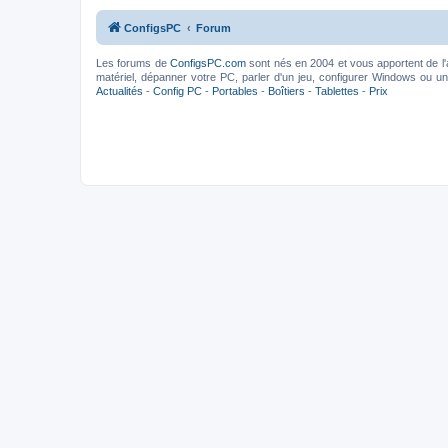
ConfigsPC
Forum
Les forums de
ConfigsPC.com
sont nés en 2004 et vous apportent de l'
matériel, dépanner votre PC, parler d'un jeu, configurer Windows ou un l
Actualités
-
Config PC
-
Portables
-
Boîtiers
-
Tablettes
-
Prix