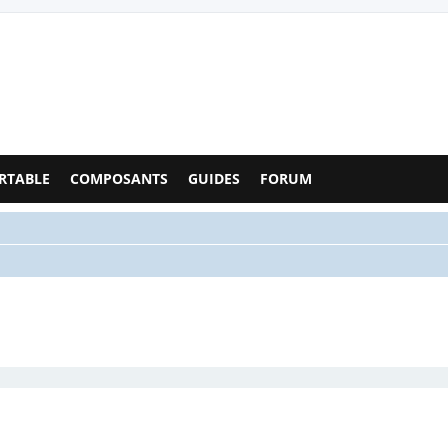
Configs PC - Forum
RTABLE
COMPOSANTS
GUIDES
FORUM