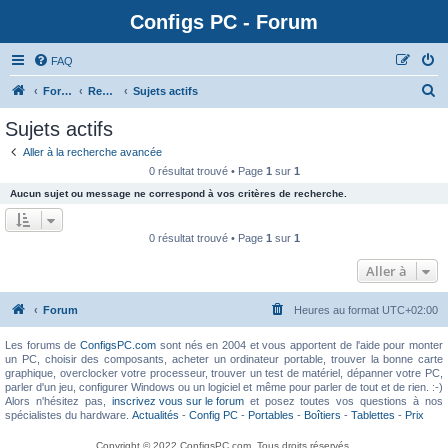
Configs PC - Forum
FAQ
Forum
Rechercher
Sujets actifs
Sujets actifs
Aller à la recherche avancée
0 résultat trouvé • Page
1
sur
1
Aucun sujet ou message ne correspond à vos critères de recherche.
0 résultat trouvé • Page
1
sur
1
Aller à
Forum
Heures au format
UTC+02:00
Les forums de
ConfigsPC.com
sont nés en 2004 et vous apportent de l'aide pour monter
un PC, choisir des composants, acheter un ordinateur portable, trouver la bonne carte
graphique, overclocker votre processeur, trouver un test de matériel, dépanner votre PC,
parler d'un jeu, configurer Windows ou un logiciel et même pour parler de tout et de rien. :-)
Alors n'hésitez pas,
inscrivez vous sur le forum
et posez toutes vos questions à nos
spécialistes du hardware.
Actualités
-
Config PC
-
Portables
-
Boîtiers
-
Tablettes
-
Prix
Copyright © 2022 ConfigsPC.com. Tous droits réservés.