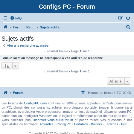
Configs PC - Forum
FAQ
Forum
Rechercher
Sujets actifs
Sujets actifs
Aller à la recherche avancée
0 résultat trouvé • Page
1
sur
1
Aucun sujet ou message ne correspond à vos critères de recherche.
0 résultat trouvé • Page
1
sur
1
Aller à
Forum
Heures au format
UTC+02:00
Les forums de
ConfigsPC.com
sont nés en 2004 et vous apportent de l'aide pour monter
un PC, choisir des composants, acheter un ordinateur portable, trouver la bonne carte
graphique, overclocker votre processeur, trouver un test de matériel, dépanner votre PC,
parler d'un jeu, configurer Windows ou un logiciel et même pour parler de tout et de rien. :-)
Alors n'hésitez pas,
inscrivez vous sur le forum
et posez toutes vos questions à nos
spécialistes du hardware.
Actualités
-
Config PC
-
Portables
-
Boîtiers
-
Tablettes
-
Prix
Copyright © 2022 ConfigsPC.com. Tous droits réservés.