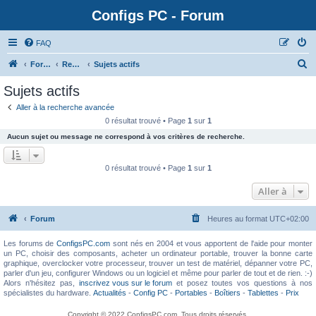
Configs PC - Forum
FAQ
Forum
Rechercher
Sujets actifs
Sujets actifs
Aller à la recherche avancée
0 résultat trouvé • Page
1
sur
1
Aucun sujet ou message ne correspond à vos critères de recherche.
0 résultat trouvé • Page
1
sur
1
Aller à
Forum
Heures au format
UTC+02:00
Les forums de
ConfigsPC.com
sont nés en 2004 et vous apportent de l'aide pour monter
un PC, choisir des composants, acheter un ordinateur portable, trouver la bonne carte
graphique, overclocker votre processeur, trouver un test de matériel, dépanner votre PC,
parler d'un jeu, configurer Windows ou un logiciel et même pour parler de tout et de rien. :-)
Alors n'hésitez pas,
inscrivez vous sur le forum
et posez toutes vos questions à nos
spécialistes du hardware.
Actualités
-
Config PC
-
Portables
-
Boîtiers
-
Tablettes
-
Prix
Copyright © 2022 ConfigsPC.com. Tous droits réservés.