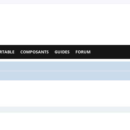
Configs PC - Forum
RTABLE
COMPOSANTS
GUIDES
FORUM