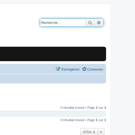
Rechercher
Recherche avancé
S’enregistrer
Connexion
0 résultat trouvé • Page
1
sur
1
0 résultat trouvé • Page
1
sur
1
Aller à