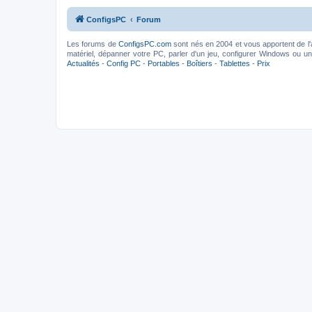
ConfigsPC
Forum
Les forums de
ConfigsPC.com
sont nés en 2004 et vous apportent de l'
matériel, dépanner votre PC, parler d'un jeu, configurer Windows ou un l
Actualités
-
Config PC
-
Portables
-
Boîtiers
-
Tablettes
-
Prix