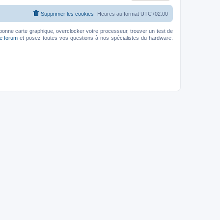
Supprimer les cookies
Heures au format
UTC+02:00
bonne carte graphique, overclocker votre processeur, trouver un test de
le forum
et posez toutes vos questions à nos spécialistes du hardware.