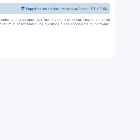
Supprimer les cookies
Heures au format
UTC+02:00
bonne carte graphique, overclocker votre processeur, trouver un test de
le forum
et posez toutes vos questions à nos spécialistes du hardware.