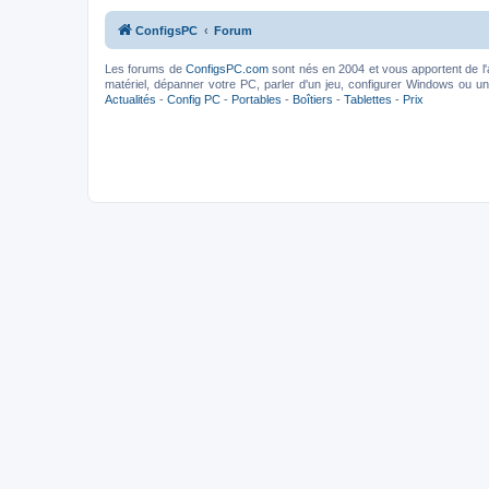
ConfigsPC
Forum
Les forums de
ConfigsPC.com
sont nés en 2004 et vous apportent de l'
matériel, dépanner votre PC, parler d'un jeu, configurer Windows ou un l
Actualités
-
Config PC
-
Portables
-
Boîtiers
-
Tablettes
-
Prix