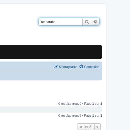
Rechercher
Recherche avancé
S’enregistrer
Connexion
0 résultat trouvé • Page
1
sur
1
0 résultat trouvé • Page
1
sur
1
Aller à