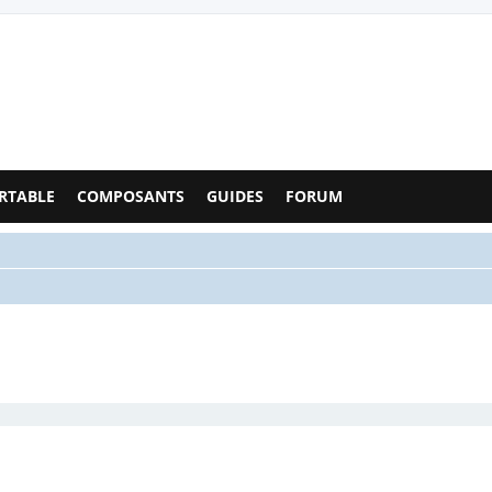
Configs PC - Forum
RTABLE
COMPOSANTS
GUIDES
FORUM