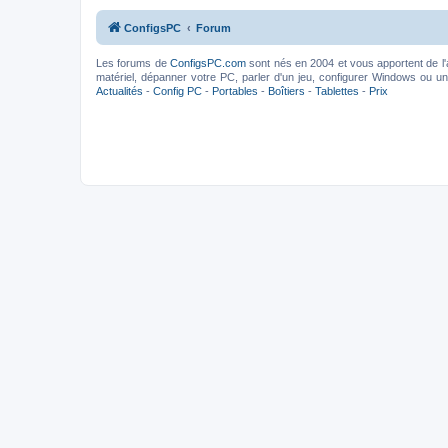
ConfigsPC
Forum
Les forums de
ConfigsPC.com
sont nés en 2004 et vous apportent de l'
matériel, dépanner votre PC, parler d'un jeu, configurer Windows ou un l
Actualités
-
Config PC
-
Portables
-
Boîtiers
-
Tablettes
-
Prix