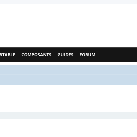
Configs PC - Forum
RTABLE
COMPOSANTS
GUIDES
FORUM