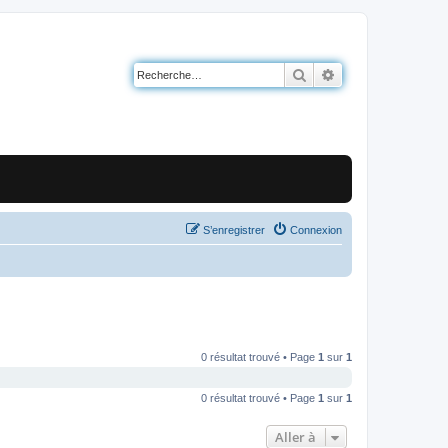
Rechercher
Recherche avancé
S’enregistrer
Connexion
0 résultat trouvé • Page
1
sur
1
0 résultat trouvé • Page
1
sur
1
Aller à