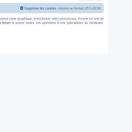
Supprimer les cookies
Heures au format
UTC+02:00
bonne carte graphique, overclocker votre processeur, trouver un test de
le forum
et posez toutes vos questions à nos spécialistes du hardware.