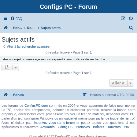
Configs PC - Forum
FAQ
Forum
Rechercher
Sujets actifs
Sujets actifs
Aller à la recherche avancée
0 résultat trouvé • Page
1
sur
1
Aucun sujet ou message ne correspond à vos critères de recherche.
0 résultat trouvé • Page
1
sur
1
Aller à
Forum
Heures au format
UTC+02:00
Les forums de
ConfigsPC.com
sont nés en 2004 et vous apportent de l'aide pour monter
un PC, choisir des composants, acheter un ordinateur portable, trouver la bonne carte
graphique, overclocker votre processeur, trouver un test de matériel, dépanner votre PC,
parler d'un jeu, configurer Windows ou un logiciel et même pour parler de tout et de rien. :-)
Alors n'hésitez pas,
inscrivez vous sur le forum
et posez toutes vos questions à nos
spécialistes du hardware.
Actualités
-
Config PC
-
Portables
-
Boîtiers
-
Tablettes
-
Prix
Copyright © 2022 ConfigsPC.com. Tous droits réservés.