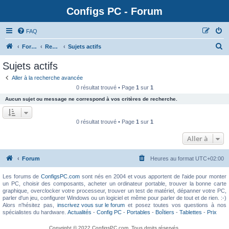
Configs PC - Forum
FAQ
Forum
Rechercher
Sujets actifs
Sujets actifs
Aller à la recherche avancée
0 résultat trouvé • Page
1
sur
1
Aucun sujet ou message ne correspond à vos critères de recherche.
0 résultat trouvé • Page
1
sur
1
Aller à
Forum
Heures au format
UTC+02:00
Les forums de
ConfigsPC.com
sont nés en 2004 et vous apportent de l'aide pour monter
un PC, choisir des composants, acheter un ordinateur portable, trouver la bonne carte
graphique, overclocker votre processeur, trouver un test de matériel, dépanner votre PC,
parler d'un jeu, configurer Windows ou un logiciel et même pour parler de tout et de rien. :-)
Alors n'hésitez pas,
inscrivez vous sur le forum
et posez toutes vos questions à nos
spécialistes du hardware.
Actualités
-
Config PC
-
Portables
-
Boîtiers
-
Tablettes
-
Prix
Copyright © 2022 ConfigsPC.com. Tous droits réservés.