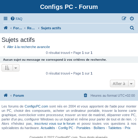
Configs PC - Forum
FAQ
Forum
Rechercher
Sujets actifs
Sujets actifs
Aller à la recherche avancée
0 résultat trouvé • Page
1
sur
1
Aucun sujet ou message ne correspond à vos critères de recherche.
0 résultat trouvé • Page
1
sur
1
Aller à
Forum
Heures au format
UTC+02:00
Les forums de
ConfigsPC.com
sont nés en 2004 et vous apportent de l'aide pour monter
un PC, choisir des composants, acheter un ordinateur portable, trouver la bonne carte
graphique, overclocker votre processeur, trouver un test de matériel, dépanner votre PC,
parler d'un jeu, configurer Windows ou un logiciel et même pour parler de tout et de rien. :-)
Alors n'hésitez pas,
inscrivez vous sur le forum
et posez toutes vos questions à nos
spécialistes du hardware.
Actualités
-
Config PC
-
Portables
-
Boîtiers
-
Tablettes
-
Prix
Copyright © 2022 ConfigsPC.com. Tous droits réservés.