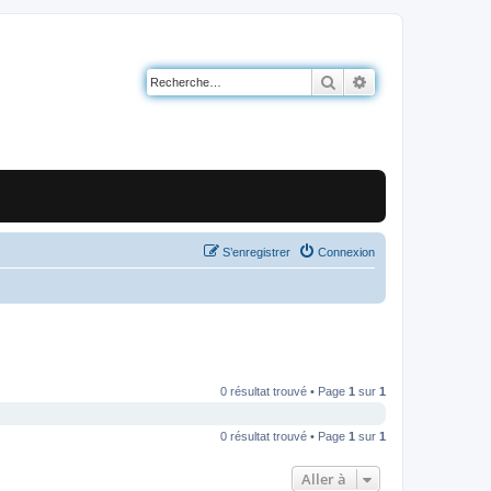
Rechercher
Recherche avancé
S’enregistrer
Connexion
0 résultat trouvé • Page
1
sur
1
0 résultat trouvé • Page
1
sur
1
Aller à