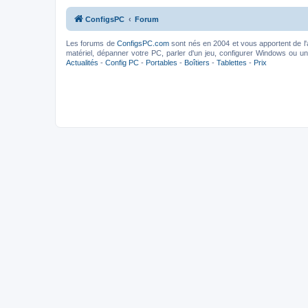
ConfigsPC
Forum
Les forums de
ConfigsPC.com
sont nés en 2004 et vous apportent de l'
matériel, dépanner votre PC, parler d'un jeu, configurer Windows ou un l
Actualités
-
Config PC
-
Portables
-
Boîtiers
-
Tablettes
-
Prix