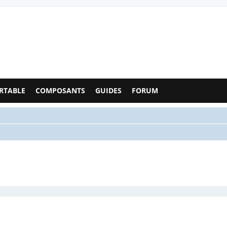
Configs PC - Forum
RTABLE
COMPOSANTS
GUIDES
FORUM