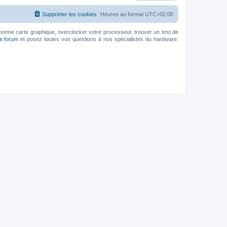
Supprimer les cookies
Heures au format
UTC+02:00
bonne carte graphique, overclocker votre processeur, trouver un test de
le forum
et posez toutes vos questions à nos spécialistes du hardware.