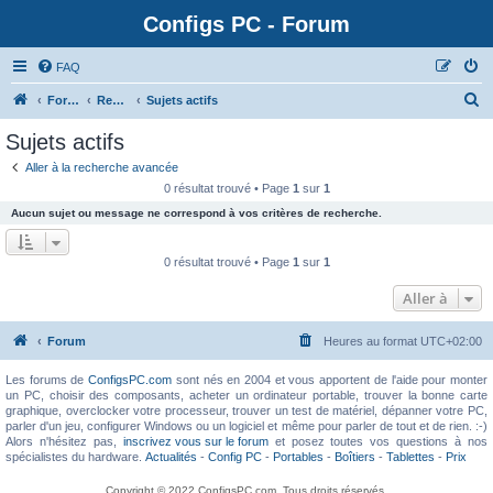
Configs PC - Forum
FAQ
Forum
Rechercher
Sujets actifs
Sujets actifs
Aller à la recherche avancée
0 résultat trouvé • Page
1
sur
1
Aucun sujet ou message ne correspond à vos critères de recherche.
0 résultat trouvé • Page
1
sur
1
Aller à
Forum
Heures au format
UTC+02:00
Les forums de
ConfigsPC.com
sont nés en 2004 et vous apportent de l'aide pour monter
un PC, choisir des composants, acheter un ordinateur portable, trouver la bonne carte
graphique, overclocker votre processeur, trouver un test de matériel, dépanner votre PC,
parler d'un jeu, configurer Windows ou un logiciel et même pour parler de tout et de rien. :-)
Alors n'hésitez pas,
inscrivez vous sur le forum
et posez toutes vos questions à nos
spécialistes du hardware.
Actualités
-
Config PC
-
Portables
-
Boîtiers
-
Tablettes
-
Prix
Copyright © 2022 ConfigsPC.com. Tous droits réservés.