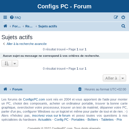
Configs PC - Forum
FAQ
Forum
Rechercher
Sujets actifs
Sujets actifs
Aller à la recherche avancée
0 résultat trouvé • Page
1
sur
1
Aucun sujet ou message ne correspond à vos critères de recherche.
0 résultat trouvé • Page
1
sur
1
Aller à
Forum
Heures au format
UTC+02:00
Les forums de
ConfigsPC.com
sont nés en 2004 et vous apportent de l'aide pour monter
un PC, choisir des composants, acheter un ordinateur portable, trouver la bonne carte
graphique, overclocker votre processeur, trouver un test de matériel, dépanner votre PC,
parler d'un jeu, configurer Windows ou un logiciel et même pour parler de tout et de rien. :-)
Alors n'hésitez pas,
inscrivez vous sur le forum
et posez toutes vos questions à nos
spécialistes du hardware.
Actualités
-
Config PC
-
Portables
-
Boîtiers
-
Tablettes
-
Prix
Copyright © 2022 ConfigsPC.com. Tous droits réservés.