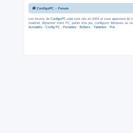
ConfigsPC
Forum
Les forums de
ConfigsPC.com
sont nés en 2004 et vous apportent de l'
matériel, dépanner votre PC, parler d'un jeu, configurer Windows ou un l
Actualités
-
Config PC
-
Portables
-
Boîtiers
-
Tablettes
-
Prix