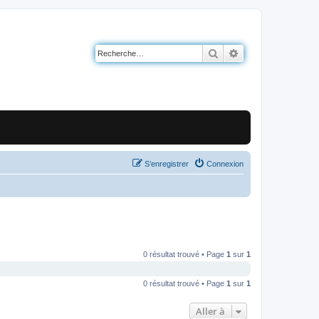
Rechercher
Recherche avancé
S’enregistrer
Connexion
0 résultat trouvé • Page
1
sur
1
0 résultat trouvé • Page
1
sur
1
Aller à