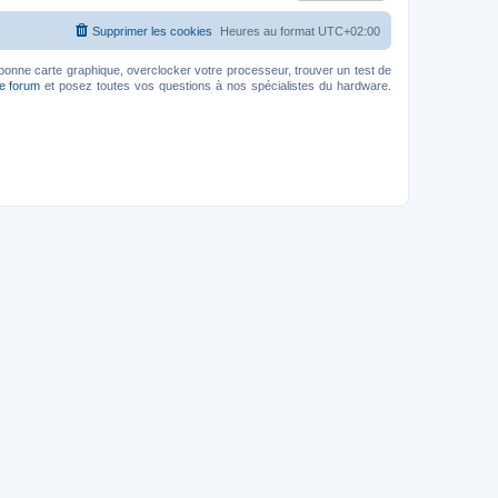
Supprimer les cookies
Heures au format
UTC+02:00
bonne carte graphique, overclocker votre processeur, trouver un test de
le forum
et posez toutes vos questions à nos spécialistes du hardware.