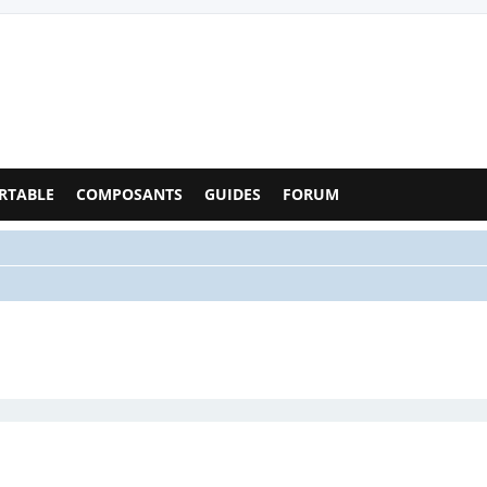
Configs PC - Forum
RTABLE
COMPOSANTS
GUIDES
FORUM