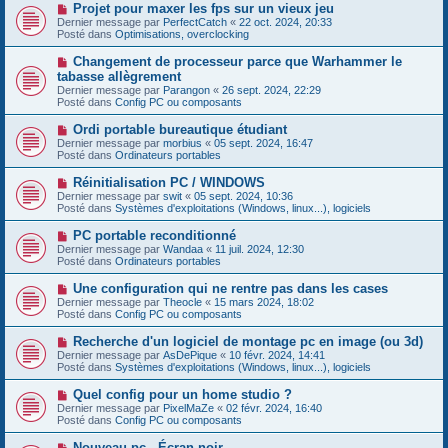
e
s
N
Projet pour maxer les fps sur un vieux jeu
a
a
o
Dernier message par
PerfectCatch
«
22 oct. 2024, 20:33
u
g
u
Posté dans
Optimisations, overclocking
m
e
v
e
e
N
Changement de processeur parce que Warhammer le
s
a
o
s
tabasse allègrement
u
u
a
Dernier message par
m
Parangon
«
26 sept. 2024, 22:29
v
g
Posté dans
e
Config PC ou composants
e
e
s
a
s
N
Ordi portable bureautique étudiant
u
a
o
Dernier message par
m
morbius
«
05 sept. 2024, 16:47
g
u
Posté dans
e
Ordinateurs portables
e
v
s
e
s
N
Réinitialisation PC / WINDOWS
a
a
o
Dernier message par
swit
«
05 sept. 2024, 10:36
u
g
u
Posté dans
Systèmes d'exploitations (Windows, linux...), logiciels
m
e
v
e
e
N
PC portable reconditionné
s
a
o
s
Dernier message par
Wandaa
«
11 juil. 2024, 12:30
u
u
a
Posté dans
Ordinateurs portables
m
v
g
e
e
e
N
Une configuration qui ne rentre pas dans les cases
s
a
o
s
Dernier message par
Theocle
«
15 mars 2024, 18:02
u
u
a
Posté dans
Config PC ou composants
m
v
g
e
e
e
N
Recherche d'un logiciel de montage pc en image (ou 3d)
s
a
o
s
Dernier message par
AsDePique
«
10 févr. 2024, 14:41
u
u
a
Posté dans
Systèmes d'exploitations (Windows, linux...), logiciels
m
v
g
e
e
e
N
Quel config pour un home studio ?
s
a
o
s
Dernier message par
PixelMaZe
«
02 févr. 2024, 16:40
u
u
a
Posté dans
Config PC ou composants
m
v
g
e
e
e
N
Nouveau pc - Écran noir
s