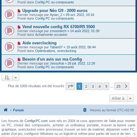
g
u
Posté dans
e
Config PC ou composants
e
v
s
e
s
N
Upgrade pour Néo G9 - 2000 euros
a
a
o
Dernier message par
Aytan_2
«
09 oct. 2022, 10:16
u
g
u
Posté dans
Config PC ou composants
m
e
v
e
e
N
Vend nouvelle config RX 6700/R5 5500
s
a
o
s
Dernier message par
zmoontech
«
14 août 2022, 01:39
u
u
a
Posté dans
Achat/vente occasion
m
v
g
e
e
e
N
Aide overclocking
s
a
o
s
Dernier message par
Taban07
«
10 août 2022, 06:44
u
u
a
Posté dans
Optimisations, overclocking
m
v
g
e
e
e
N
Besoin d'un avis sur ma Config
s
a
o
s
Dernier message par
JessyKat
«
26 juil. 2022, 12:26
u
u
a
Posté dans
Config PC ou composants
m
v
g
e
e
e
s
a
s
u
a
m
Page
1
sur
25
1
2
3
4
5
25
Sui
Plus de 1000 résultats ont été trouvés
g
…
e
e
s
s
Aller à
a
g
e
Forum
Heures au format
UTC+02:00
Les forums de
ConfigsPC.com
sont nés en 2004 et vous apportent de l'aide pour monter
un PC, choisir des composants, acheter un ordinateur portable, trouver la bonne carte
graphique, overclocker votre processeur, trouver un test de matériel, dépanner votre PC,
parler d'un jeu, configurer Windows ou un logiciel et même pour parler de tout et de rien. :-)