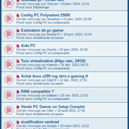
a
o
s
Dernier message par
Ytrezan
«
24 janv. 2024, 21:01
u
u
a
Posté dans
Dépannage
m
v
g
e
e
e
N
Config PC Polyvalent 2500€
s
a
o
s
Dernier message par
Snowboy
«
21 janv. 2024, 22:09
u
u
a
Posté dans
Config PC ou composants
m
v
g
e
e
e
N
Estimation de pc gamer
s
a
o
s
Dernier message par
Bounty37
«
18 janv. 2024, 13:34
u
u
a
Posté dans
Achat/vente occasion
m
v
g
e
e
e
N
Aide PC
s
a
o
s
Dernier message par
ZeyKa
«
03 janv. 2024, 16:39
u
u
a
Posté dans
Config PC ou composants
m
v
g
e
e
e
N
Tour virtualisation (64go ram, 24/24)
s
a
o
s
Dernier message par
Kaleme
«
31 déc. 2023, 09:15
u
u
a
Posté dans
Config PC ou composants
m
v
g
e
e
e
N
Achat Asus x299 rog strix e gaming II
s
a
o
s
Dernier message par
Ddp72
«
12 déc. 2023, 17:51
u
u
a
Posté dans
Achat/vente occasion
m
v
g
e
e
e
N
RAM compatible ?
s
a
o
s
Dernier message par
lptitjean
«
25 nov. 2023, 13:51
u
u
a
Posté dans
Config PC ou composants
m
v
g
e
e
e
N
Vends PC Gamer ou Setup Complet
s
a
o
s
Dernier message par
Clint.
«
18 août 2023, 17:35
u
u
a
Posté dans
Achat/vente occasion
m
v
g
e
e
e
N
modification ventirad
s
a
o
s
Dernier message par
Actups
«
15 mars 2023, 13:22
u
u
a