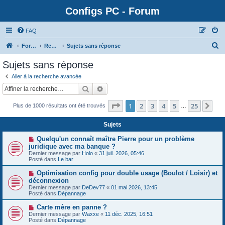
Configs PC - Forum
FAQ
Forum
Rechercher
Sujets sans réponse
Sujets sans réponse
Aller à la recherche avancée
Rechercher
Recherche avancée
Page
1
sur
25
1
2
3
4
5
25
Sui
Plus de 1000 résultats ont été trouvés
…
Sujets
N
Quelqu'un connaît maître Pierre pour un problème
o
juridique avec ma banque ?
u
Dernier message par
Holo
«
31 juil. 2026, 05:46
v
Posté dans
Le bar
e
a
N
Optimisation config pour double usage (Boulot / Loisir) et
u
o
déconnexion
m
u
e
Dernier message par
DeDev77
«
01 mai 2026, 13:45
v
s
Posté dans
Dépannage
e
s
a
a
N
Carte mère en panne ?
u
g
o
Dernier message par
m
Waxxe
«
11 déc. 2025, 16:51
e
u
Posté dans
e
Dépannage
v