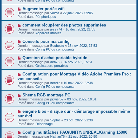
Posté dans
Config PC ou composants
m
v
g
e
e
e
N
Augmenter portée wifi
s
a
o
s
Dernier message par
Volma
«
22 janv. 2023, 09:05
u
u
a
Posté dans
Périphériques
m
v
g
e
e
e
N
comment récupérer des photos supprimées
s
a
o
s
Dernier message par
jessy74
«
10 déc. 2022, 21:35
u
u
a
Posté dans
Appareils mobiles
m
v
g
e
e
e
N
Conseils pour ma config
s
a
o
s
Dernier message par
Bouboule
«
16 nov. 2022, 17:53
u
u
a
Posté dans
Config PC ou composants
m
v
g
e
e
e
N
Question d'achat portable hybride
s
a
o
s
Dernier message par
deb75
«
16 nov. 2022, 15:51
u
u
a
Posté dans
Ordinateurs portables
m
v
g
e
e
e
N
Configuration pour Montage Vidéo Adobe Première Pro :
s
a
o
s
vos conseils
u
u
a
Dernier message par
m
henri.r
«
10 nov. 2022, 22:38
v
g
Posté dans
e
Config PC ou composants
e
e
s
a
s
N
Shéma RGB montage PC
u
a
o
Dernier message par
m
pitivier57
«
03 nov. 2022, 10:01
g
u
Posté dans
e
Config PC ou composants
e
v
s
e
s
N
énigme bios - disque dur - démarrage impossible même
a
a
o
sur dvd
u
g
u
Dernier message par
m
Sophie
«
23 oct. 2022, 21:30
e
v
Posté dans
e
Dépannage
e
s
a
s
N
Config multitâches PAO/UNITY/UNREAL/Gaming 1500€
u
a
o
Dernier message par
m
Nathan76
«
21 oct. 2022, 10:50