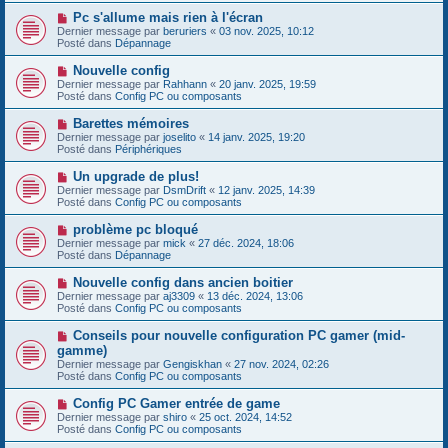
s
e
s
N
Pc s'allume mais rien à l'écran
a
a
o
Dernier message par
beruriers
«
03 nov. 2025, 10:12
u
g
u
Posté dans
Dépannage
m
e
v
e
e
N
Nouvelle config
s
a
o
s
Dernier message par
Rahhann
«
20 janv. 2025, 19:59
u
u
a
Posté dans
Config PC ou composants
m
v
g
e
e
e
N
Barettes mémoires
s
a
o
s
Dernier message par
joselito
«
14 janv. 2025, 19:20
u
u
a
Posté dans
Périphériques
m
v
g
e
e
e
N
Un upgrade de plus!
s
a
o
s
Dernier message par
DsmDrift
«
12 janv. 2025, 14:39
u
u
a
Posté dans
Config PC ou composants
m
v
g
e
e
e
N
problème pc bloqué
s
a
o
s
Dernier message par
mick
«
27 déc. 2024, 18:06
u
u
a
Posté dans
Dépannage
m
v
g
e
e
e
N
Nouvelle config dans ancien boitier
s
a
o
s
Dernier message par
aj3309
«
13 déc. 2024, 13:06
u
u
a
Posté dans
Config PC ou composants
m
v
g
e
e
e
N
Conseils pour nouvelle configuration PC gamer (mid-
s
a
o
s
gamme)
u
u
a
Dernier message par
m
Gengiskhan
«
27 nov. 2024, 02:26
v
g
Posté dans
e
Config PC ou composants
e
e
s
a
s
N
Config PC Gamer entrée de game
u
a
o
Dernier message par
m
shiro
«
25 oct. 2024, 14:52
g
u
Posté dans
e
Config PC ou composants
e
v
s