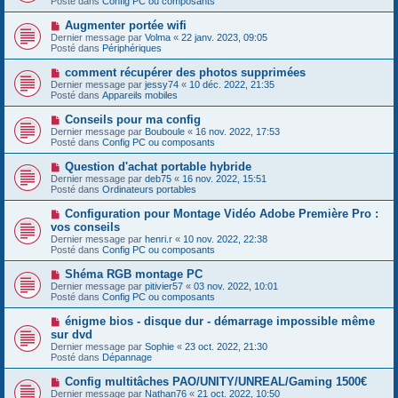
Posté dans
Config PC ou composants
m
v
g
e
e
e
N
Augmenter portée wifi
s
a
o
s
Dernier message par
Volma
«
22 janv. 2023, 09:05
u
u
a
Posté dans
Périphériques
m
v
g
e
e
e
N
comment récupérer des photos supprimées
s
a
o
s
Dernier message par
jessy74
«
10 déc. 2022, 21:35
u
u
a
Posté dans
Appareils mobiles
m
v
g
e
e
e
N
Conseils pour ma config
s
a
o
s
Dernier message par
Bouboule
«
16 nov. 2022, 17:53
u
u
a
Posté dans
Config PC ou composants
m
v
g
e
e
e
N
Question d'achat portable hybride
s
a
o
s
Dernier message par
deb75
«
16 nov. 2022, 15:51
u
u
a
Posté dans
Ordinateurs portables
m
v
g
e
e
e
N
Configuration pour Montage Vidéo Adobe Première Pro :
s
a
o
s
vos conseils
u
u
a
Dernier message par
m
henri.r
«
10 nov. 2022, 22:38
v
g
Posté dans
e
Config PC ou composants
e
e
s
a
s
N
Shéma RGB montage PC
u
a
o
Dernier message par
m
pitivier57
«
03 nov. 2022, 10:01
g
u
Posté dans
e
Config PC ou composants
e
v
s
e
s
N
énigme bios - disque dur - démarrage impossible même
a
a
o
sur dvd
u
g
u
Dernier message par
m
Sophie
«
23 oct. 2022, 21:30
e
v
Posté dans
e
Dépannage
e
s
a
s
N
Config multitâches PAO/UNITY/UNREAL/Gaming 1500€
u
a
o
Dernier message par
m
Nathan76
«
21 oct. 2022, 10:50