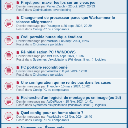
e
s
N
Projet pour maxer les fps sur un vieux jeu
a
a
o
Dernier message par
PerfectCatch
«
22 oct. 2024, 20:33
u
g
u
Posté dans
Optimisations, overclocking
m
e
v
e
e
N
Changement de processeur parce que Warhammer le
s
a
o
s
tabasse allègrement
u
u
a
Dernier message par
m
Parangon
«
26 sept. 2024, 22:29
v
g
Posté dans
e
Config PC ou composants
e
e
s
a
s
N
Ordi portable bureautique étudiant
u
a
o
Dernier message par
m
morbius
«
05 sept. 2024, 16:47
g
u
Posté dans
e
Ordinateurs portables
e
v
s
e
s
N
Réinitialisation PC / WINDOWS
a
a
o
Dernier message par
swit
«
05 sept. 2024, 10:36
u
g
u
Posté dans
Systèmes d'exploitations (Windows, linux...), logiciels
m
e
v
e
e
N
PC portable reconditionné
s
a
o
s
Dernier message par
Wandaa
«
11 juil. 2024, 12:30
u
u
a
Posté dans
Ordinateurs portables
m
v
g
e
e
e
N
Une configuration qui ne rentre pas dans les cases
s
a
o
s
Dernier message par
Theocle
«
15 mars 2024, 18:02
u
u
a
Posté dans
Config PC ou composants
m
v
g
e
e
e
N
Recherche d'un logiciel de montage pc en image (ou 3d)
s
a
o
s
Dernier message par
AsDePique
«
10 févr. 2024, 14:41
u
u
a
Posté dans
Systèmes d'exploitations (Windows, linux...), logiciels
m
v
g
e
e
e
N
Quel config pour un home studio ?
s
a
o
s
Dernier message par
PixelMaZe
«
02 févr. 2024, 16:40
u
u
a
Posté dans
Config PC ou composants
m
v
g
e
e
e
N
Nouveau pc - Écran noir
s