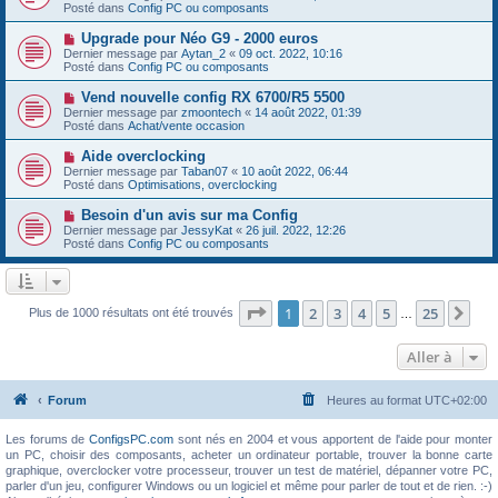
g
u
Posté dans
e
Config PC ou composants
e
v
s
e
s
N
Upgrade pour Néo G9 - 2000 euros
a
a
o
Dernier message par
Aytan_2
«
09 oct. 2022, 10:16
u
g
u
Posté dans
Config PC ou composants
m
e
v
e
e
N
Vend nouvelle config RX 6700/R5 5500
s
a
o
s
Dernier message par
zmoontech
«
14 août 2022, 01:39
u
u
a
Posté dans
Achat/vente occasion
m
v
g
e
e
e
N
Aide overclocking
s
a
o
s
Dernier message par
Taban07
«
10 août 2022, 06:44
u
u
a
Posté dans
Optimisations, overclocking
m
v
g
e
e
e
N
Besoin d'un avis sur ma Config
s
a
o
s
Dernier message par
JessyKat
«
26 juil. 2022, 12:26
u
u
a
Posté dans
Config PC ou composants
m
v
g
e
e
e
s
a
s
u
a
m
Page
1
sur
25
1
2
3
4
5
25
Sui
Plus de 1000 résultats ont été trouvés
g
…
e
e
s
s
Aller à
a
g
e
Forum
Heures au format
UTC+02:00
Les forums de
ConfigsPC.com
sont nés en 2004 et vous apportent de l'aide pour monter
un PC, choisir des composants, acheter un ordinateur portable, trouver la bonne carte
graphique, overclocker votre processeur, trouver un test de matériel, dépanner votre PC,
parler d'un jeu, configurer Windows ou un logiciel et même pour parler de tout et de rien. :-)