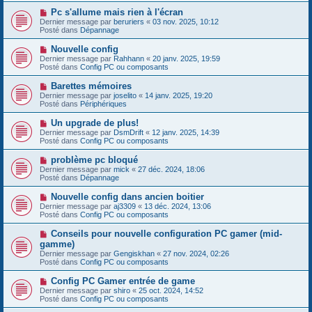
s
e
s
N
Pc s'allume mais rien à l'écran
a
a
o
Dernier message par
beruriers
«
03 nov. 2025, 10:12
u
g
u
Posté dans
Dépannage
m
e
v
e
e
N
Nouvelle config
s
a
o
s
Dernier message par
Rahhann
«
20 janv. 2025, 19:59
u
u
a
Posté dans
Config PC ou composants
m
v
g
e
e
e
N
Barettes mémoires
s
a
o
s
Dernier message par
joselito
«
14 janv. 2025, 19:20
u
u
a
Posté dans
Périphériques
m
v
g
e
e
e
N
Un upgrade de plus!
s
a
o
s
Dernier message par
DsmDrift
«
12 janv. 2025, 14:39
u
u
a
Posté dans
Config PC ou composants
m
v
g
e
e
e
N
problème pc bloqué
s
a
o
s
Dernier message par
mick
«
27 déc. 2024, 18:06
u
u
a
Posté dans
Dépannage
m
v
g
e
e
e
N
Nouvelle config dans ancien boitier
s
a
o
s
Dernier message par
aj3309
«
13 déc. 2024, 13:06
u
u
a
Posté dans
Config PC ou composants
m
v
g
e
e
e
N
Conseils pour nouvelle configuration PC gamer (mid-
s
a
o
s
gamme)
u
u
a
Dernier message par
m
Gengiskhan
«
27 nov. 2024, 02:26
v
g
Posté dans
e
Config PC ou composants
e
e
s
a
s
N
Config PC Gamer entrée de game
u
a
o
Dernier message par
m
shiro
«
25 oct. 2024, 14:52
g
u
Posté dans
e
Config PC ou composants
e
v
s