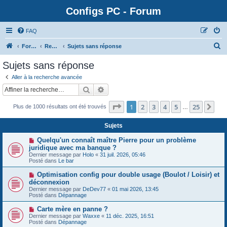
Configs PC - Forum
FAQ
Forum
Rechercher
Sujets sans réponse
Sujets sans réponse
Aller à la recherche avancée
Rechercher
Recherche avancée
Page
1
sur
25
1
2
3
4
5
25
Sui
Plus de 1000 résultats ont été trouvés
…
Sujets
N
Quelqu'un connaît maître Pierre pour un problème
o
juridique avec ma banque ?
u
Dernier message par
Holo
«
31 juil. 2026, 05:46
v
Posté dans
Le bar
e
a
N
Optimisation config pour double usage (Boulot / Loisir) et
u
o
déconnexion
m
u
e
Dernier message par
DeDev77
«
01 mai 2026, 13:45
v
s
Posté dans
Dépannage
e
s
a
a
N
Carte mère en panne ?
u
g
o
Dernier message par
m
Waxxe
«
11 déc. 2025, 16:51
e
u
Posté dans
e
Dépannage
v