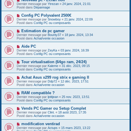
a
o
s
Dernier message par
Ytrezan
«
24 janv. 2024, 21:01
u
u
a
Posté dans
Dépannage
m
v
g
e
e
e
N
Config PC Polyvalent 2500€
s
a
o
s
Dernier message par
Snowboy
«
21 janv. 2024, 22:09
u
u
a
Posté dans
Config PC ou composants
m
v
g
e
e
e
N
Estimation de pc gamer
s
a
o
s
Dernier message par
Bounty37
«
18 janv. 2024, 13:34
u
u
a
Posté dans
Achat/vente occasion
m
v
g
e
e
e
N
Aide PC
s
a
o
s
Dernier message par
ZeyKa
«
03 janv. 2024, 16:39
u
u
a
Posté dans
Config PC ou composants
m
v
g
e
e
e
N
Tour virtualisation (64go ram, 24/24)
s
a
o
s
Dernier message par
Kaleme
«
31 déc. 2023, 09:15
u
u
a
Posté dans
Config PC ou composants
m
v
g
e
e
e
N
Achat Asus x299 rog strix e gaming II
s
a
o
s
Dernier message par
Ddp72
«
12 déc. 2023, 17:51
u
u
a
Posté dans
Achat/vente occasion
m
v
g
e
e
e
N
RAM compatible ?
s
a
o
s
Dernier message par
lptitjean
«
25 nov. 2023, 13:51
u
u
a
Posté dans
Config PC ou composants
m
v
g
e
e
e
N
Vends PC Gamer ou Setup Complet
s
a
o
s
Dernier message par
Clint.
«
18 août 2023, 17:35
u
u
a
Posté dans
Achat/vente occasion
m
v
g
e
e
e
N
modification ventirad
s
a
o
s
Dernier message par
Actups
«
15 mars 2023, 13:22
u
u
a