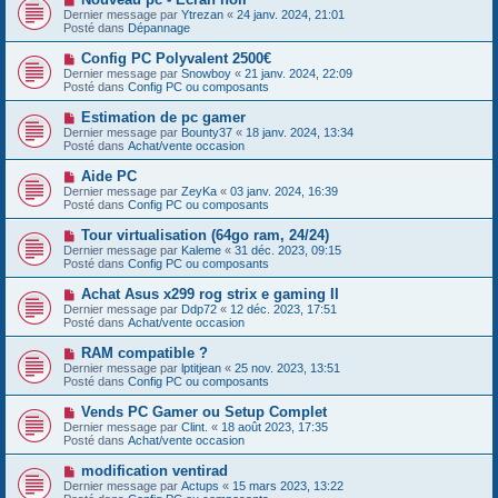
a
o
s
Dernier message par
Ytrezan
«
24 janv. 2024, 21:01
u
u
a
Posté dans
Dépannage
m
v
g
e
e
e
N
Config PC Polyvalent 2500€
s
a
o
s
Dernier message par
Snowboy
«
21 janv. 2024, 22:09
u
u
a
Posté dans
Config PC ou composants
m
v
g
e
e
e
N
Estimation de pc gamer
s
a
o
s
Dernier message par
Bounty37
«
18 janv. 2024, 13:34
u
u
a
Posté dans
Achat/vente occasion
m
v
g
e
e
e
N
Aide PC
s
a
o
s
Dernier message par
ZeyKa
«
03 janv. 2024, 16:39
u
u
a
Posté dans
Config PC ou composants
m
v
g
e
e
e
N
Tour virtualisation (64go ram, 24/24)
s
a
o
s
Dernier message par
Kaleme
«
31 déc. 2023, 09:15
u
u
a
Posté dans
Config PC ou composants
m
v
g
e
e
e
N
Achat Asus x299 rog strix e gaming II
s
a
o
s
Dernier message par
Ddp72
«
12 déc. 2023, 17:51
u
u
a
Posté dans
Achat/vente occasion
m
v
g
e
e
e
N
RAM compatible ?
s
a
o
s
Dernier message par
lptitjean
«
25 nov. 2023, 13:51
u
u
a
Posté dans
Config PC ou composants
m
v
g
e
e
e
N
Vends PC Gamer ou Setup Complet
s
a
o
s
Dernier message par
Clint.
«
18 août 2023, 17:35
u
u
a
Posté dans
Achat/vente occasion
m
v
g
e
e
e
N
modification ventirad
s
a
o
s
Dernier message par
Actups
«
15 mars 2023, 13:22
u
u
a