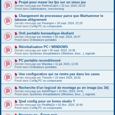
e
s
N
Projet pour maxer les fps sur un vieux jeu
a
a
o
Dernier message par
PerfectCatch
«
22 oct. 2024, 20:33
u
g
u
Posté dans
Optimisations, overclocking
m
e
v
e
e
N
Changement de processeur parce que Warhammer le
s
a
o
s
tabasse allègrement
u
u
a
Dernier message par
m
Parangon
«
26 sept. 2024, 22:29
v
g
Posté dans
e
Config PC ou composants
e
e
s
a
s
N
Ordi portable bureautique étudiant
u
a
o
Dernier message par
m
morbius
«
05 sept. 2024, 16:47
g
u
Posté dans
e
Ordinateurs portables
e
v
s
e
s
N
Réinitialisation PC / WINDOWS
a
a
o
Dernier message par
swit
«
05 sept. 2024, 10:36
u
g
u
Posté dans
Systèmes d'exploitations (Windows, linux...), logiciels
m
e
v
e
e
N
PC portable reconditionné
s
a
o
s
Dernier message par
Wandaa
«
11 juil. 2024, 12:30
u
u
a
Posté dans
Ordinateurs portables
m
v
g
e
e
e
N
Une configuration qui ne rentre pas dans les cases
s
a
o
s
Dernier message par
Theocle
«
15 mars 2024, 18:02
u
u
a
Posté dans
Config PC ou composants
m
v
g
e
e
e
N
Recherche d'un logiciel de montage pc en image (ou 3d)
s
a
o
s
Dernier message par
AsDePique
«
10 févr. 2024, 14:41
u
u
a
Posté dans
Systèmes d'exploitations (Windows, linux...), logiciels
m
v
g
e
e
e
N
Quel config pour un home studio ?
s
a
o
s
Dernier message par
PixelMaZe
«
02 févr. 2024, 16:40
u
u
a
Posté dans
Config PC ou composants
m
v
g
e
e
e
N
Nouveau pc - Écran noir
s