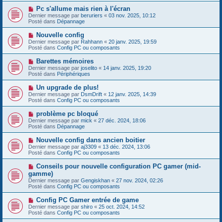
s
e
s
N
Pc s'allume mais rien à l'écran
a
a
o
Dernier message par
beruriers
«
03 nov. 2025, 10:12
u
g
u
Posté dans
Dépannage
m
e
v
e
e
N
Nouvelle config
s
a
o
s
Dernier message par
Rahhann
«
20 janv. 2025, 19:59
u
u
a
Posté dans
Config PC ou composants
m
v
g
e
e
e
N
Barettes mémoires
s
a
o
s
Dernier message par
joselito
«
14 janv. 2025, 19:20
u
u
a
Posté dans
Périphériques
m
v
g
e
e
e
N
Un upgrade de plus!
s
a
o
s
Dernier message par
DsmDrift
«
12 janv. 2025, 14:39
u
u
a
Posté dans
Config PC ou composants
m
v
g
e
e
e
N
problème pc bloqué
s
a
o
s
Dernier message par
mick
«
27 déc. 2024, 18:06
u
u
a
Posté dans
Dépannage
m
v
g
e
e
e
N
Nouvelle config dans ancien boitier
s
a
o
s
Dernier message par
aj3309
«
13 déc. 2024, 13:06
u
u
a
Posté dans
Config PC ou composants
m
v
g
e
e
e
N
Conseils pour nouvelle configuration PC gamer (mid-
s
a
o
s
gamme)
u
u
a
Dernier message par
m
Gengiskhan
«
27 nov. 2024, 02:26
v
g
Posté dans
e
Config PC ou composants
e
e
s
a
s
N
Config PC Gamer entrée de game
u
a
o
Dernier message par
m
shiro
«
25 oct. 2024, 14:52
g
u
Posté dans
e
Config PC ou composants
e
v
s