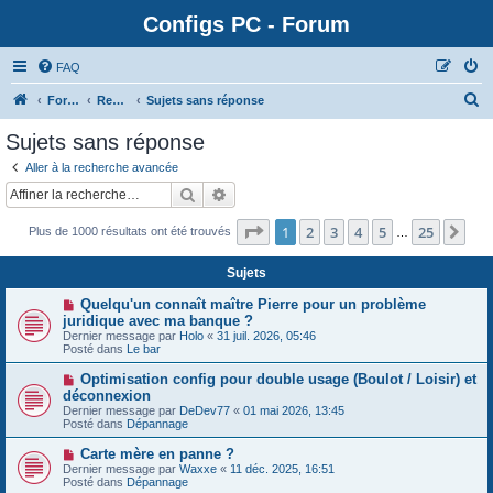
Configs PC - Forum
FAQ
Forum
Rechercher
Sujets sans réponse
Sujets sans réponse
Aller à la recherche avancée
Rechercher
Recherche avancée
Page
1
sur
25
1
2
3
4
5
25
Sui
Plus de 1000 résultats ont été trouvés
…
Sujets
N
Quelqu'un connaît maître Pierre pour un problème
o
juridique avec ma banque ?
u
Dernier message par
Holo
«
31 juil. 2026, 05:46
v
Posté dans
Le bar
e
a
N
Optimisation config pour double usage (Boulot / Loisir) et
u
o
déconnexion
m
u
e
Dernier message par
DeDev77
«
01 mai 2026, 13:45
v
s
Posté dans
Dépannage
e
s
a
a
N
Carte mère en panne ?
u
g
o
Dernier message par
m
Waxxe
«
11 déc. 2025, 16:51
e
u
Posté dans
e
Dépannage
v