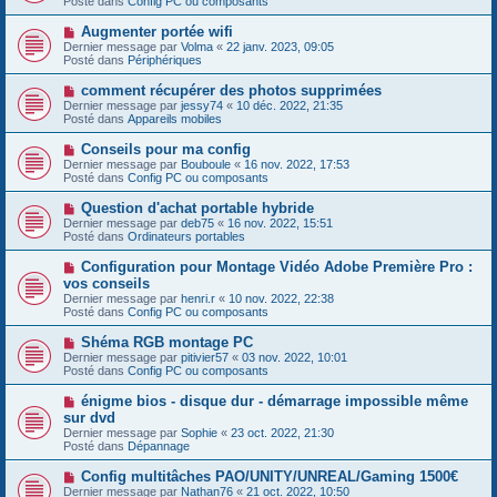
Posté dans
Config PC ou composants
m
v
g
e
e
e
N
Augmenter portée wifi
s
a
o
s
Dernier message par
Volma
«
22 janv. 2023, 09:05
u
u
a
Posté dans
Périphériques
m
v
g
e
e
e
N
comment récupérer des photos supprimées
s
a
o
s
Dernier message par
jessy74
«
10 déc. 2022, 21:35
u
u
a
Posté dans
Appareils mobiles
m
v
g
e
e
e
N
Conseils pour ma config
s
a
o
s
Dernier message par
Bouboule
«
16 nov. 2022, 17:53
u
u
a
Posté dans
Config PC ou composants
m
v
g
e
e
e
N
Question d'achat portable hybride
s
a
o
s
Dernier message par
deb75
«
16 nov. 2022, 15:51
u
u
a
Posté dans
Ordinateurs portables
m
v
g
e
e
e
N
Configuration pour Montage Vidéo Adobe Première Pro :
s
a
o
s
vos conseils
u
u
a
Dernier message par
m
henri.r
«
10 nov. 2022, 22:38
v
g
Posté dans
e
Config PC ou composants
e
e
s
a
s
N
Shéma RGB montage PC
u
a
o
Dernier message par
m
pitivier57
«
03 nov. 2022, 10:01
g
u
Posté dans
e
Config PC ou composants
e
v
s
e
s
N
énigme bios - disque dur - démarrage impossible même
a
a
o
sur dvd
u
g
u
Dernier message par
m
Sophie
«
23 oct. 2022, 21:30
e
v
Posté dans
e
Dépannage
e
s
a
s
N
Config multitâches PAO/UNITY/UNREAL/Gaming 1500€
u
a
o
Dernier message par
m
Nathan76
«
21 oct. 2022, 10:50