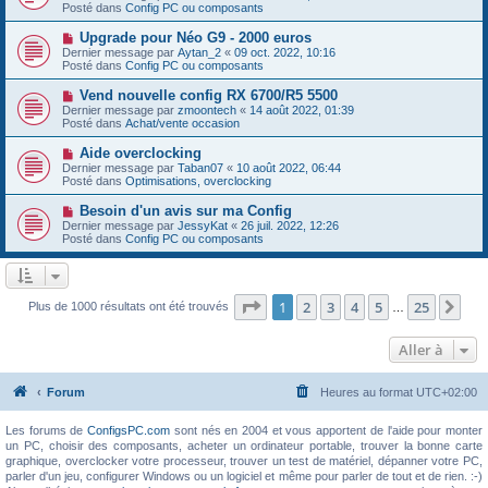
g
u
Posté dans
e
Config PC ou composants
e
v
s
e
s
N
Upgrade pour Néo G9 - 2000 euros
a
a
o
Dernier message par
Aytan_2
«
09 oct. 2022, 10:16
u
g
u
Posté dans
Config PC ou composants
m
e
v
e
e
N
Vend nouvelle config RX 6700/R5 5500
s
a
o
s
Dernier message par
zmoontech
«
14 août 2022, 01:39
u
u
a
Posté dans
Achat/vente occasion
m
v
g
e
e
e
N
Aide overclocking
s
a
o
s
Dernier message par
Taban07
«
10 août 2022, 06:44
u
u
a
Posté dans
Optimisations, overclocking
m
v
g
e
e
e
N
Besoin d'un avis sur ma Config
s
a
o
s
Dernier message par
JessyKat
«
26 juil. 2022, 12:26
u
u
a
Posté dans
Config PC ou composants
m
v
g
e
e
e
s
a
s
u
a
m
Page
1
sur
25
1
2
3
4
5
25
Sui
Plus de 1000 résultats ont été trouvés
g
…
e
e
s
s
Aller à
a
g
e
Forum
Heures au format
UTC+02:00
Les forums de
ConfigsPC.com
sont nés en 2004 et vous apportent de l'aide pour monter
un PC, choisir des composants, acheter un ordinateur portable, trouver la bonne carte
graphique, overclocker votre processeur, trouver un test de matériel, dépanner votre PC,
parler d'un jeu, configurer Windows ou un logiciel et même pour parler de tout et de rien. :-)