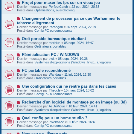
e
s
N
Projet pour maxer les fps sur un vieux jeu
a
a
o
Dernier message par
PerfectCatch
«
22 oct. 2024, 20:33
u
g
u
Posté dans
Optimisations, overclocking
m
e
v
e
e
N
Changement de processeur parce que Warhammer le
s
a
o
s
tabasse allègrement
u
u
a
Dernier message par
m
Parangon
«
26 sept. 2024, 22:29
v
g
Posté dans
e
Config PC ou composants
e
e
s
a
s
N
Ordi portable bureautique étudiant
u
a
o
Dernier message par
m
morbius
«
05 sept. 2024, 16:47
g
u
Posté dans
e
Ordinateurs portables
e
v
s
e
s
N
Réinitialisation PC / WINDOWS
a
a
o
Dernier message par
swit
«
05 sept. 2024, 10:36
u
g
u
Posté dans
Systèmes d'exploitations (Windows, linux...), logiciels
m
e
v
e
e
N
PC portable reconditionné
s
a
o
s
Dernier message par
Wandaa
«
11 juil. 2024, 12:30
u
u
a
Posté dans
Ordinateurs portables
m
v
g
e
e
e
N
Une configuration qui ne rentre pas dans les cases
s
a
o
s
Dernier message par
Theocle
«
15 mars 2024, 18:02
u
u
a
Posté dans
Config PC ou composants
m
v
g
e
e
e
N
Recherche d'un logiciel de montage pc en image (ou 3d)
s
a
o
s
Dernier message par
AsDePique
«
10 févr. 2024, 14:41
u
u
a
Posté dans
Systèmes d'exploitations (Windows, linux...), logiciels
m
v
g
e
e
e
N
Quel config pour un home studio ?
s
a
o
s
Dernier message par
PixelMaZe
«
02 févr. 2024, 16:40
u
u
a
Posté dans
Config PC ou composants
m
v
g
e
e
e
N
Nouveau pc - Écran noir
s