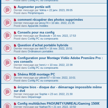
Posté dans
Config PC ou composants
m
v
g
e
e
e
N
Augmenter portée wifi
s
a
o
s
Dernier message par
Volma
«
22 janv. 2023, 09:05
u
u
a
Posté dans
Périphériques
m
v
g
e
e
e
N
comment récupérer des photos supprimées
s
a
o
s
Dernier message par
jessy74
«
10 déc. 2022, 21:35
u
u
a
Posté dans
Appareils mobiles
m
v
g
e
e
e
N
Conseils pour ma config
s
a
o
s
Dernier message par
Bouboule
«
16 nov. 2022, 17:53
u
u
a
Posté dans
Config PC ou composants
m
v
g
e
e
e
N
Question d'achat portable hybride
s
a
o
s
Dernier message par
deb75
«
16 nov. 2022, 15:51
u
u
a
Posté dans
Ordinateurs portables
m
v
g
e
e
e
N
Configuration pour Montage Vidéo Adobe Première Pro :
s
a
o
s
vos conseils
u
u
a
Dernier message par
m
henri.r
«
10 nov. 2022, 22:38
v
g
Posté dans
e
Config PC ou composants
e
e
s
a
s
N
Shéma RGB montage PC
u
a
o
Dernier message par
m
pitivier57
«
03 nov. 2022, 10:01
g
u
Posté dans
e
Config PC ou composants
e
v
s
e
s
N
énigme bios - disque dur - démarrage impossible même
a
a
o
sur dvd
u
g
u
Dernier message par
m
Sophie
«
23 oct. 2022, 21:30
e
v
Posté dans
e
Dépannage
e
s
a
s
N
Config multitâches PAO/UNITY/UNREAL/Gaming 1500€
u
a
o
Dernier message par
m
Nathan76
«
21 oct. 2022, 10:50