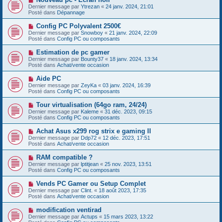
a
o
s
Dernier message par
Ytrezan
«
24 janv. 2024, 21:01
u
u
a
Posté dans
Dépannage
m
v
g
e
e
e
N
Config PC Polyvalent 2500€
s
a
o
s
Dernier message par
Snowboy
«
21 janv. 2024, 22:09
u
u
a
Posté dans
Config PC ou composants
m
v
g
e
e
e
N
Estimation de pc gamer
s
a
o
s
Dernier message par
Bounty37
«
18 janv. 2024, 13:34
u
u
a
Posté dans
Achat/vente occasion
m
v
g
e
e
e
N
Aide PC
s
a
o
s
Dernier message par
ZeyKa
«
03 janv. 2024, 16:39
u
u
a
Posté dans
Config PC ou composants
m
v
g
e
e
e
N
Tour virtualisation (64go ram, 24/24)
s
a
o
s
Dernier message par
Kaleme
«
31 déc. 2023, 09:15
u
u
a
Posté dans
Config PC ou composants
m
v
g
e
e
e
N
Achat Asus x299 rog strix e gaming II
s
a
o
s
Dernier message par
Ddp72
«
12 déc. 2023, 17:51
u
u
a
Posté dans
Achat/vente occasion
m
v
g
e
e
e
N
RAM compatible ?
s
a
o
s
Dernier message par
lptitjean
«
25 nov. 2023, 13:51
u
u
a
Posté dans
Config PC ou composants
m
v
g
e
e
e
N
Vends PC Gamer ou Setup Complet
s
a
o
s
Dernier message par
Clint.
«
18 août 2023, 17:35
u
u
a
Posté dans
Achat/vente occasion
m
v
g
e
e
e
N
modification ventirad
s
a
o
s
Dernier message par
Actups
«
15 mars 2023, 13:22
u
u
a