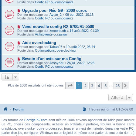
g
u
Posté dans
e
Config PC ou composants
e
v
s
e
s
N
Upgrade pour Néo G9 - 2000 euros
a
a
o
Dernier message par
Aytan_2
«
09 oct. 2022, 10:16
u
g
u
Posté dans
Config PC ou composants
m
e
v
e
e
N
Vend nouvelle config RX 6700/R5 5500
s
a
o
s
Dernier message par
zmoontech
«
14 août 2022, 01:39
u
u
a
Posté dans
Achat/vente occasion
m
v
g
e
e
e
N
Aide overclocking
s
a
o
s
Dernier message par
Taban07
«
10 août 2022, 06:44
u
u
a
Posté dans
Optimisations, overclocking
m
v
g
e
e
e
N
Besoin d'un avis sur ma Config
s
a
o
s
Dernier message par
JessyKat
«
26 juil. 2022, 12:26
u
u
a
Posté dans
Config PC ou composants
m
v
g
e
e
e
s
a
s
u
a
m
Page
1
sur
25
1
2
3
4
5
25
Sui
Plus de 1000 résultats ont été trouvés
g
…
e
e
s
s
Aller à
a
g
e
Forum
Heures au format
UTC+02:00
Les forums de
ConfigsPC.com
sont nés en 2004 et vous apportent de l'aide pour monter
un PC, choisir des composants, acheter un ordinateur portable, trouver la bonne carte
graphique, overclocker votre processeur, trouver un test de matériel, dépanner votre PC,
parler d'un jeu, configurer Windows ou un logiciel et même pour parler de tout et de rien. :-)