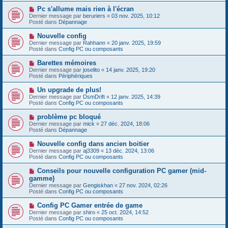
s
e
s
N
Pc s'allume mais rien à l'écran
a
a
o
Dernier message par
beruriers
«
03 nov. 2025, 10:12
u
g
u
Posté dans
Dépannage
m
e
v
e
e
N
Nouvelle config
s
a
o
s
Dernier message par
Rahhann
«
20 janv. 2025, 19:59
u
u
a
Posté dans
Config PC ou composants
m
v
g
e
e
e
N
Barettes mémoires
s
a
o
s
Dernier message par
joselito
«
14 janv. 2025, 19:20
u
u
a
Posté dans
Périphériques
m
v
g
e
e
e
N
Un upgrade de plus!
s
a
o
s
Dernier message par
DsmDrift
«
12 janv. 2025, 14:39
u
u
a
Posté dans
Config PC ou composants
m
v
g
e
e
e
N
problème pc bloqué
s
a
o
s
Dernier message par
mick
«
27 déc. 2024, 18:06
u
u
a
Posté dans
Dépannage
m
v
g
e
e
e
N
Nouvelle config dans ancien boitier
s
a
o
s
Dernier message par
aj3309
«
13 déc. 2024, 13:06
u
u
a
Posté dans
Config PC ou composants
m
v
g
e
e
e
N
Conseils pour nouvelle configuration PC gamer (mid-
s
a
o
s
gamme)
u
u
a
Dernier message par
m
Gengiskhan
«
27 nov. 2024, 02:26
v
g
Posté dans
e
Config PC ou composants
e
e
s
a
s
N
Config PC Gamer entrée de game
u
a
o
Dernier message par
m
shiro
«
25 oct. 2024, 14:52
g
u
Posté dans
e
Config PC ou composants
e
v
s