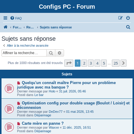
Configs PC - Forum
FAQ
Forum
Rechercher
Sujets sans réponse
Sujets sans réponse
Aller à la recherche avancée
Rechercher
Recherche avancée
Page
1
sur
25
1
2
3
4
5
25
Sui
Plus de 1000 résultats ont été trouvés
…
Sujets
N
Quelqu'un connaît maître Pierre pour un problème
o
juridique avec ma banque ?
u
Dernier message par
Holo
«
31 juil. 2026, 05:46
v
Posté dans
Le bar
e
a
N
Optimisation config pour double usage (Boulot / Loisir) et
u
o
déconnexion
m
u
e
Dernier message par
DeDev77
«
01 mai 2026, 13:45
v
s
Posté dans
Dépannage
e
s
a
a
N
Carte mère en panne ?
u
g
o
Dernier message par
m
Waxxe
«
11 déc. 2025, 16:51
e
u
Posté dans
e
Dépannage
v