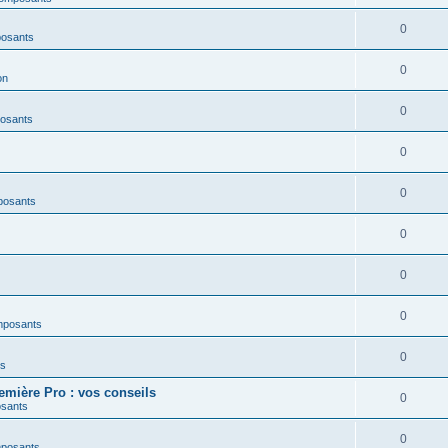
0
posants
0
on
0
osants
0
0
posants
0
0
0
mposants
0
es
mière Pro : vos conseils
0
osants
0
mposants