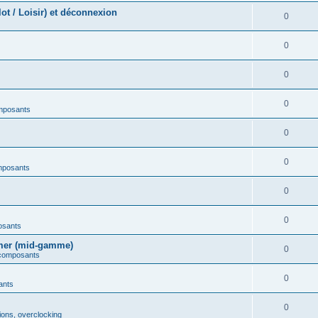
t / Loisir) et déconnexion
0
0
0
0
mposants
0
0
mposants
0
0
osants
amer (mid-gamme)
0
 composants
0
ants
0
ions, overclocking