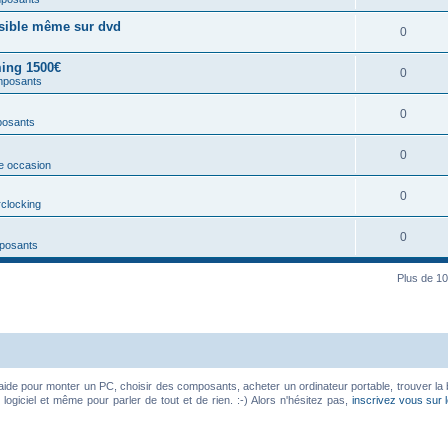
ssible même sur dvd
0
ing 1500€
0
mposants
0
posants
0
e occasion
0
rclocking
0
posants
Plus de 10
aide pour monter un PC, choisir des composants, acheter un ordinateur portable, trouver la 
ogiciel et même pour parler de tout et de rien. :-) Alors n'hésitez pas,
inscrivez vous sur 