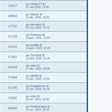
par
DeDev77
13427
01 mai 2026, 13:45
par
Waxxe
29644
11 déc. 2025, 16:51
par
beruriers
27761
03 nov. 2025, 10:12
par
Rahhann
57228
20 janv. 2025, 19:59
par
joselito
64162
14 janv. 2025, 19:20
par
DsmDrift
57662
12 janv. 2025, 14:39
par
mick
50449
27 déc. 2024, 18:06
par
aj3309
57989
13 déc. 2024, 13:06
par
Gengiskhan
51146
27 nov. 2024, 02:26
par
shiro
52882
25 oct. 2024, 14:52
par
PerfectCatch
64936
22 oct. 2024, 20:33