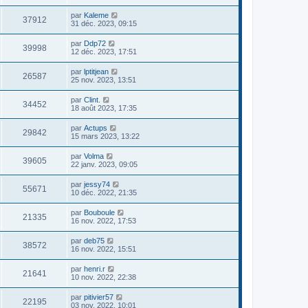
par
Kaleme
37912
31 déc. 2023, 09:15
par
Ddp72
39998
12 déc. 2023, 17:51
par
lptitjean
26587
25 nov. 2023, 13:51
par
Clint.
34452
18 août 2023, 17:35
par
Actups
29842
15 mars 2023, 13:22
par
Volma
39605
22 janv. 2023, 09:05
par
jessy74
55671
10 déc. 2022, 21:35
par
Bouboule
21335
16 nov. 2022, 17:53
par
deb75
38572
16 nov. 2022, 15:51
par
henri.r
21641
10 nov. 2022, 22:38
par
pitivier57
22195
03 nov. 2022, 10:01