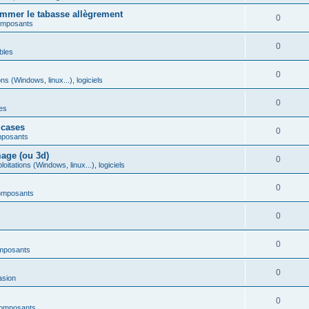
mmer le tabasse allègrement
0
omposants
0
bles
0
ns (Windows, linux...), logiciels
0
es
 cases
0
mposants
age (ou 3d)
0
itations (Windows, linux...), logiciels
0
omposants
0
0
mposants
0
asion
0
composants