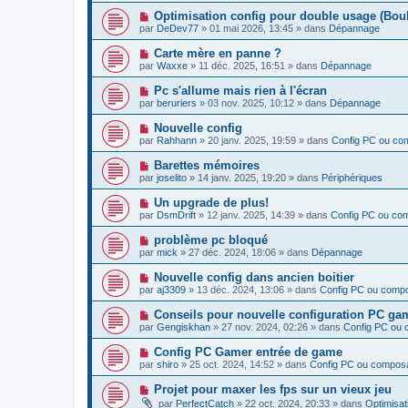
v
N
Optimisation config pour double usage (Boulo
e
o
par
DeDev77
»
01 mai 2026, 13:45
» dans
Dépannage
a
u
u
v
N
Carte mère en panne ?
m
e
o
e
par
Waxxe
»
11 déc. 2025, 16:51
» dans
Dépannage
a
u
s
u
v
s
N
Pc s'allume mais rien à l'écran
m
e
a
o
e
par
beruriers
»
03 nov. 2025, 10:12
» dans
Dépannage
a
g
u
s
u
e
v
s
N
Nouvelle config
m
e
a
o
e
par
Rahhann
»
20 janv. 2025, 19:59
» dans
Config PC ou co
a
g
u
s
u
e
v
s
N
Barettes mémoires
m
e
a
o
e
par
joselito
»
14 janv. 2025, 19:20
» dans
Périphériques
a
g
u
s
u
e
v
s
N
Un upgrade de plus!
m
e
a
o
e
par
DsmDrift
»
12 janv. 2025, 14:39
» dans
Config PC ou co
a
g
u
s
u
e
v
s
N
problème pc bloqué
m
e
a
o
e
par
mick
»
27 déc. 2024, 18:06
» dans
Dépannage
a
g
u
s
u
e
v
s
N
Nouvelle config dans ancien boitier
m
e
a
o
e
par
aj3309
»
13 déc. 2024, 13:06
» dans
Config PC ou comp
a
g
u
s
u
e
v
s
N
Conseils pour nouvelle configuration PC g
m
e
a
o
e
par
Gengiskhan
»
27 nov. 2024, 02:26
» dans
Config PC ou
a
g
u
s
u
e
v
s
N
Config PC Gamer entrée de game
m
e
a
o
e
par
shiro
»
25 oct. 2024, 14:52
» dans
Config PC ou compos
a
g
u
s
u
e
v
s
N
Projet pour maxer les fps sur un vieux jeu
m
e
a
o
e
par
PerfectCatch
»
22 oct. 2024, 20:33
» dans
Optimisat
a
g