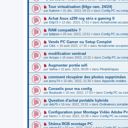
g
u
s
u
e
v
s
N
Tour virtualisation (64go ram, 24/24)
m
e
a
o
e
par
Kaleme
»
31 déc. 2023, 09:15
» dans
Config PC ou com
a
g
u
s
u
e
v
s
N
Achat Asus x299 rog strix e gaming II
m
e
a
o
e
par
Ddp72
»
12 déc. 2023, 17:51
» dans
Achat/vente occasi
a
g
u
s
u
e
v
s
N
RAM compatible ?
m
e
a
o
e
par
lptitjean
»
25 nov. 2023, 13:51
» dans
Config PC ou comp
a
g
u
s
u
e
v
s
N
Vends PC Gamer ou Setup Complet
m
e
a
o
e
par
Clint.
»
18 août 2023, 17:35
» dans
Achat/vente occasion
a
g
u
s
u
e
v
s
N
modification ventirad
m
e
a
o
e
par
Actups
»
15 mars 2023, 13:22
» dans
Config PC ou com
a
g
u
s
u
e
v
s
N
Augmenter portée wifi
m
e
a
o
e
par
Volma
»
22 janv. 2023, 09:05
» dans
Périphériques
a
g
u
s
u
e
v
s
N
comment récupérer des photos supprimées
m
e
a
o
e
par
jessy74
»
10 déc. 2022, 21:35
» dans
Appareils mobiles
a
g
u
s
u
e
v
s
N
Conseils pour ma config
m
e
a
o
e
par
Bouboule
»
16 nov. 2022, 17:53
» dans
Config PC ou co
a
g
u
s
u
e
v
s
N
Question d'achat portable hybride
m
e
a
o
e
par
deb75
»
16 nov. 2022, 15:51
» dans
Ordinateurs portabl
a
g
u
s
u
e
v
s
N
Configuration pour Montage Vidéo Adobe Pre
m
e
a
o
e
par
henri.r
»
10 nov. 2022, 22:38
» dans
Config PC ou comp
a
g
u
s
u
e
v
s
N
Shéma RGB montage PC
m
e
a
o
e
par
pitivier57
»
03 nov. 2022, 10:01
» dans
Config PC ou co