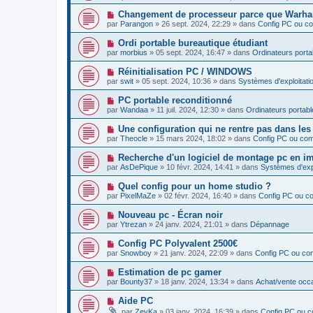
u
s
u
e
v
s
N
Changement de processeur parce que Warha
m
e
a
o
e
par
Parangon
»
26 sept. 2024, 22:29
» dans
Config PC ou c
a
g
u
s
u
e
v
s
N
Ordi portable bureautique étudiant
m
e
a
o
e
par
morbius
»
05 sept. 2024, 16:47
» dans
Ordinateurs porta
a
g
u
s
u
e
v
s
N
Réinitialisation PC / WINDOWS
m
e
a
o
e
par
swit
»
05 sept. 2024, 10:36
» dans
Systèmes d'exploitatio
a
g
u
s
u
e
v
s
N
PC portable reconditionné
m
e
a
o
e
par
Wandaa
»
11 juil. 2024, 12:30
» dans
Ordinateurs portabl
a
g
u
s
u
e
v
s
N
Une configuration qui ne rentre pas dans les
m
e
a
o
e
par
Theocle
»
15 mars 2024, 18:02
» dans
Config PC ou co
a
g
u
s
u
e
v
s
N
Recherche d'un logiciel de montage pc en im
m
e
a
o
e
par
AsDePique
»
10 févr. 2024, 14:41
» dans
Systèmes d'explo
a
g
u
s
u
e
v
s
N
Quel config pour un home studio ?
m
e
a
o
e
par
PixelMaZe
»
02 févr. 2024, 16:40
» dans
Config PC ou c
a
g
u
s
u
e
v
s
N
Nouveau pc - Écran noir
m
e
a
o
e
par
Ytrezan
»
24 janv. 2024, 21:01
» dans
Dépannage
a
g
u
s
u
e
v
s
N
Config PC Polyvalent 2500€
m
e
a
o
e
par
Snowboy
»
21 janv. 2024, 22:09
» dans
Config PC ou co
a
g
u
s
u
e
v
s
N
Estimation de pc gamer
m
e
a
o
e
par
Bounty37
»
18 janv. 2024, 13:34
» dans
Achat/vente occ
a
g
u
s
u
e
v
s
N
Aide PC
m
e
a
o
e
par
ZeyKa
»
03 janv. 2024, 16:39
» dans
Config PC ou 
a