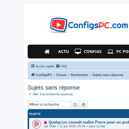
ACTU
CONFIGS
PC PO
Accès rapide
FAQ
ConfigsPC
Forum
Rechercher
Sujets sans réponse
Sujets sans réponse
Aller à la recherche avancée
Rechercher
Recherche avancée
SUJETS
N
Quelqu'un connaît maître Pierre pour un pr
o
par
Holo
»
31 juil. 2026, 05:46
» dans
Le bar
u