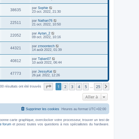
par
Sophie
38635
23 oct. 2022, 21:30
par
Nathan76
22511
21 oct. 2022, 10:50
par
Aytan_2
22052
09 oct. 2022, 10:16
par
zmoontech
44321
14 août 2022, 01:39
par
Taban07
40812
10 août 2022, 06:44
par
JessyKat
47773
26 juil. 2022, 12:26
Page
1
sur
25
1
2
3
4
5
25
Suivante
00 résultats ont été trouvés
…
Aller à
Supprimer les cookies
Heures au format
UTC+02:00
bonne carte graphique, overclocker votre processeur, trouver un test de
le forum
et posez toutes vos questions à nos spécialistes du hardware.