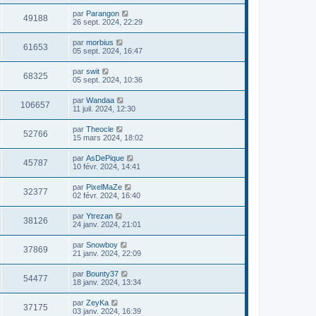
par
Parangon
49188
26 sept. 2024, 22:29
par
morbius
61653
05 sept. 2024, 16:47
par
swit
68325
05 sept. 2024, 10:36
par
Wandaa
106657
11 juil. 2024, 12:30
par
Theocle
52766
15 mars 2024, 18:02
par
AsDePique
45787
10 févr. 2024, 14:41
par
PixelMaZe
32377
02 févr. 2024, 16:40
par
Ytrezan
38126
24 janv. 2024, 21:01
par
Snowboy
37869
21 janv. 2024, 22:09
par
Bounty37
54477
18 janv. 2024, 13:34
par
ZeyKa
37175
03 janv. 2024, 16:39