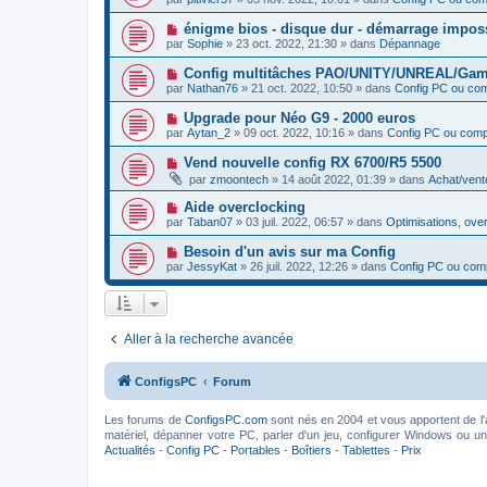
a
g
u
s
u
e
v
s
N
énigme bios - disque dur - démarrage impo
m
e
a
o
e
par
Sophie
»
23 oct. 2022, 21:30
» dans
Dépannage
a
g
u
s
u
e
v
s
N
Config multitâches PAO/UNITY/UNREAL/Gam
m
e
a
o
e
par
Nathan76
»
21 oct. 2022, 10:50
» dans
Config PC ou co
a
g
u
s
u
e
v
s
N
Upgrade pour Néo G9 - 2000 euros
m
e
a
o
e
par
Aytan_2
»
09 oct. 2022, 10:16
» dans
Config PC ou com
a
g
u
s
u
e
v
s
N
Vend nouvelle config RX 6700/R5 5500
m
e
a
o
e
par
zmoontech
»
14 août 2022, 01:39
» dans
Achat/vent
a
g
u
s
u
e
v
s
N
Aide overclocking
m
e
a
o
e
par
Taban07
»
03 juil. 2022, 06:57
» dans
Optimisations, ove
a
g
u
s
u
e
v
s
N
Besoin d'un avis sur ma Config
m
e
a
o
e
par
JessyKat
»
26 juil. 2022, 12:26
» dans
Config PC ou com
a
g
u
s
u
e
v
s
m
e
a
e
a
g
s
u
e
s
Aller à la recherche avancée
m
a
e
g
s
e
s
ConfigsPC
Forum
a
g
e
Les forums de
ConfigsPC.com
sont nés en 2004 et vous apportent de l'
matériel, dépanner votre PC, parler d'un jeu, configurer Windows ou un l
Actualités
-
Config PC
-
Portables
-
Boîtiers
-
Tablettes
-
Prix