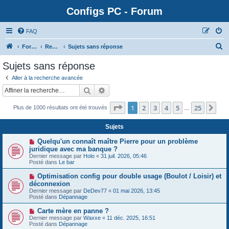
Configs PC - Forum
FAQ
Forum
Rechercher
Sujets sans réponse
Sujets sans réponse
Aller à la recherche avancée
Rechercher
Recherche avancée
Page
1
sur
25
1
2
3
4
5
25
Sui
Plus de 1000 résultats ont été trouvés
…
Sujets
N
Quelqu'un connaît maître Pierre pour un problème
o
juridique avec ma banque ?
u
Dernier message par
Holo
«
31 juil. 2026, 05:46
v
Posté dans
Le bar
e
a
N
Optimisation config pour double usage (Boulot / Loisir) et
u
o
déconnexion
m
u
e
Dernier message par
DeDev77
«
01 mai 2026, 13:45
v
s
Posté dans
Dépannage
e
s
a
a
N
Carte mère en panne ?
u
g
o
Dernier message par
m
Waxxe
«
11 déc. 2025, 16:51
e
u
Posté dans
e
Dépannage
v