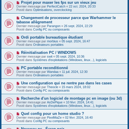
e
s
N
Projet pour maxer les fps sur un vieux jeu
a
a
o
Dernier message par
PerfectCatch
«
22 oct. 2024, 20:33
u
g
u
Posté dans
Optimisations, overclocking
m
e
v
e
e
N
Changement de processeur parce que Warhammer le
s
a
o
s
tabasse allègrement
u
u
a
Dernier message par
m
Parangon
«
26 sept. 2024, 22:29
v
g
Posté dans
e
Config PC ou composants
e
e
s
a
s
N
Ordi portable bureautique étudiant
u
a
o
Dernier message par
m
morbius
«
05 sept. 2024, 16:47
g
u
Posté dans
e
Ordinateurs portables
e
v
s
e
s
N
Réinitialisation PC / WINDOWS
a
a
o
Dernier message par
swit
«
05 sept. 2024, 10:36
u
g
u
Posté dans
Systèmes d'exploitations (Windows, linux...), logiciels
m
e
v
e
e
N
PC portable reconditionné
s
a
o
s
Dernier message par
Wandaa
«
11 juil. 2024, 12:30
u
u
a
Posté dans
Ordinateurs portables
m
v
g
e
e
e
N
Une configuration qui ne rentre pas dans les cases
s
a
o
s
Dernier message par
Theocle
«
15 mars 2024, 18:02
u
u
a
Posté dans
Config PC ou composants
m
v
g
e
e
e
N
Recherche d'un logiciel de montage pc en image (ou 3d)
s
a
o
s
Dernier message par
AsDePique
«
10 févr. 2024, 14:41
u
u
a
Posté dans
Systèmes d'exploitations (Windows, linux...), logiciels
m
v
g
e
e
e
N
Quel config pour un home studio ?
s
a
o
s
Dernier message par
PixelMaZe
«
02 févr. 2024, 16:40
u
u
a
Posté dans
Config PC ou composants
m
v
g
e
e
e
N
Nouveau pc - Écran noir
s