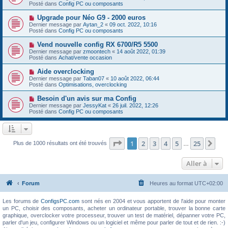
g
u
Posté dans
e
Config PC ou composants
e
v
s
e
s
N
Upgrade pour Néo G9 - 2000 euros
a
a
o
Dernier message par
Aytan_2
«
09 oct. 2022, 10:16
u
g
u
Posté dans
Config PC ou composants
m
e
v
e
e
N
Vend nouvelle config RX 6700/R5 5500
s
a
o
s
Dernier message par
zmoontech
«
14 août 2022, 01:39
u
u
a
Posté dans
Achat/vente occasion
m
v
g
e
e
e
N
Aide overclocking
s
a
o
s
Dernier message par
Taban07
«
10 août 2022, 06:44
u
u
a
Posté dans
Optimisations, overclocking
m
v
g
e
e
e
N
Besoin d'un avis sur ma Config
s
a
o
s
Dernier message par
JessyKat
«
26 juil. 2022, 12:26
u
u
a
Posté dans
Config PC ou composants
m
v
g
e
e
e
s
a
s
u
a
m
Page
1
sur
25
1
2
3
4
5
25
Sui
Plus de 1000 résultats ont été trouvés
g
…
e
e
s
s
Aller à
a
g
e
Forum
Heures au format
UTC+02:00
Les forums de
ConfigsPC.com
sont nés en 2004 et vous apportent de l'aide pour monter
un PC, choisir des composants, acheter un ordinateur portable, trouver la bonne carte
graphique, overclocker votre processeur, trouver un test de matériel, dépanner votre PC,
parler d'un jeu, configurer Windows ou un logiciel et même pour parler de tout et de rien. :-)