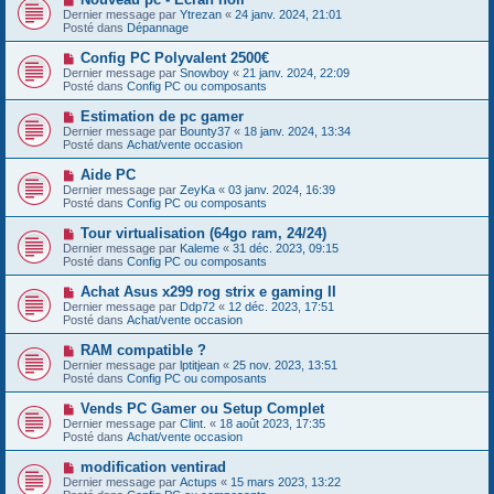
a
o
s
Dernier message par
Ytrezan
«
24 janv. 2024, 21:01
u
u
a
Posté dans
Dépannage
m
v
g
e
e
e
N
Config PC Polyvalent 2500€
s
a
o
s
Dernier message par
Snowboy
«
21 janv. 2024, 22:09
u
u
a
Posté dans
Config PC ou composants
m
v
g
e
e
e
N
Estimation de pc gamer
s
a
o
s
Dernier message par
Bounty37
«
18 janv. 2024, 13:34
u
u
a
Posté dans
Achat/vente occasion
m
v
g
e
e
e
N
Aide PC
s
a
o
s
Dernier message par
ZeyKa
«
03 janv. 2024, 16:39
u
u
a
Posté dans
Config PC ou composants
m
v
g
e
e
e
N
Tour virtualisation (64go ram, 24/24)
s
a
o
s
Dernier message par
Kaleme
«
31 déc. 2023, 09:15
u
u
a
Posté dans
Config PC ou composants
m
v
g
e
e
e
N
Achat Asus x299 rog strix e gaming II
s
a
o
s
Dernier message par
Ddp72
«
12 déc. 2023, 17:51
u
u
a
Posté dans
Achat/vente occasion
m
v
g
e
e
e
N
RAM compatible ?
s
a
o
s
Dernier message par
lptitjean
«
25 nov. 2023, 13:51
u
u
a
Posté dans
Config PC ou composants
m
v
g
e
e
e
N
Vends PC Gamer ou Setup Complet
s
a
o
s
Dernier message par
Clint.
«
18 août 2023, 17:35
u
u
a
Posté dans
Achat/vente occasion
m
v
g
e
e
e
N
modification ventirad
s
a
o
s
Dernier message par
Actups
«
15 mars 2023, 13:22
u
u
a