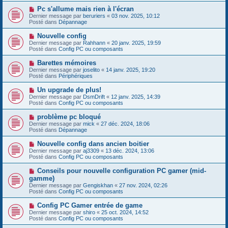
s
e
s
N
Pc s'allume mais rien à l'écran
a
a
o
Dernier message par
beruriers
«
03 nov. 2025, 10:12
u
g
u
Posté dans
Dépannage
m
e
v
e
e
N
Nouvelle config
s
a
o
s
Dernier message par
Rahhann
«
20 janv. 2025, 19:59
u
u
a
Posté dans
Config PC ou composants
m
v
g
e
e
e
N
Barettes mémoires
s
a
o
s
Dernier message par
joselito
«
14 janv. 2025, 19:20
u
u
a
Posté dans
Périphériques
m
v
g
e
e
e
N
Un upgrade de plus!
s
a
o
s
Dernier message par
DsmDrift
«
12 janv. 2025, 14:39
u
u
a
Posté dans
Config PC ou composants
m
v
g
e
e
e
N
problème pc bloqué
s
a
o
s
Dernier message par
mick
«
27 déc. 2024, 18:06
u
u
a
Posté dans
Dépannage
m
v
g
e
e
e
N
Nouvelle config dans ancien boitier
s
a
o
s
Dernier message par
aj3309
«
13 déc. 2024, 13:06
u
u
a
Posté dans
Config PC ou composants
m
v
g
e
e
e
N
Conseils pour nouvelle configuration PC gamer (mid-
s
a
o
s
gamme)
u
u
a
Dernier message par
m
Gengiskhan
«
27 nov. 2024, 02:26
v
g
Posté dans
e
Config PC ou composants
e
e
s
a
s
N
Config PC Gamer entrée de game
u
a
o
Dernier message par
m
shiro
«
25 oct. 2024, 14:52
g
u
Posté dans
e
Config PC ou composants
e
v
s