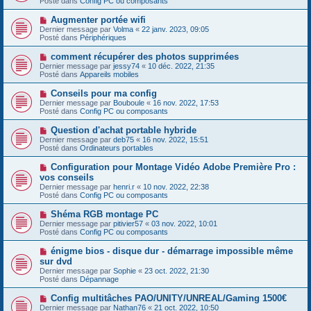
Posté dans
Config PC ou composants
m
v
g
e
e
e
N
Augmenter portée wifi
s
a
o
s
Dernier message par
Volma
«
22 janv. 2023, 09:05
u
u
a
Posté dans
Périphériques
m
v
g
e
e
e
N
comment récupérer des photos supprimées
s
a
o
s
Dernier message par
jessy74
«
10 déc. 2022, 21:35
u
u
a
Posté dans
Appareils mobiles
m
v
g
e
e
e
N
Conseils pour ma config
s
a
o
s
Dernier message par
Bouboule
«
16 nov. 2022, 17:53
u
u
a
Posté dans
Config PC ou composants
m
v
g
e
e
e
N
Question d'achat portable hybride
s
a
o
s
Dernier message par
deb75
«
16 nov. 2022, 15:51
u
u
a
Posté dans
Ordinateurs portables
m
v
g
e
e
e
N
Configuration pour Montage Vidéo Adobe Première Pro :
s
a
o
s
vos conseils
u
u
a
Dernier message par
m
henri.r
«
10 nov. 2022, 22:38
v
g
Posté dans
e
Config PC ou composants
e
e
s
a
s
N
Shéma RGB montage PC
u
a
o
Dernier message par
m
pitivier57
«
03 nov. 2022, 10:01
g
u
Posté dans
e
Config PC ou composants
e
v
s
e
s
N
énigme bios - disque dur - démarrage impossible même
a
a
o
sur dvd
u
g
u
Dernier message par
m
Sophie
«
23 oct. 2022, 21:30
e
v
Posté dans
e
Dépannage
e
s
a
s
N
Config multitâches PAO/UNITY/UNREAL/Gaming 1500€
u
a
o
Dernier message par
m
Nathan76
«
21 oct. 2022, 10:50