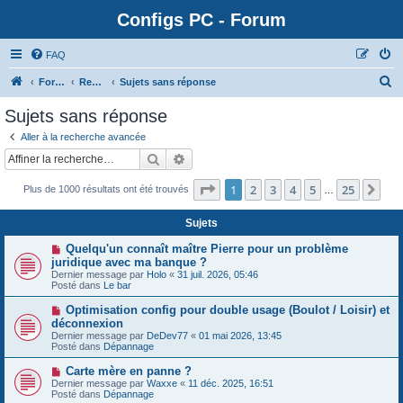
Configs PC - Forum
FAQ
Forum
Rechercher
Sujets sans réponse
Sujets sans réponse
Aller à la recherche avancée
Rechercher
Recherche avancée
Page
1
sur
25
1
2
3
4
5
25
Sui
Plus de 1000 résultats ont été trouvés
…
Sujets
N
Quelqu'un connaît maître Pierre pour un problème
o
juridique avec ma banque ?
u
Dernier message par
Holo
«
31 juil. 2026, 05:46
v
Posté dans
Le bar
e
a
N
Optimisation config pour double usage (Boulot / Loisir) et
u
o
déconnexion
m
u
e
Dernier message par
DeDev77
«
01 mai 2026, 13:45
v
s
Posté dans
Dépannage
e
s
a
a
N
Carte mère en panne ?
u
g
o
Dernier message par
m
Waxxe
«
11 déc. 2025, 16:51
e
u
Posté dans
e
Dépannage
v