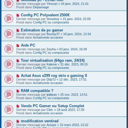
a
o
s
Dernier message par
Ytrezan
«
24 janv. 2024, 21:01
u
u
a
Posté dans
Dépannage
m
v
g
e
e
e
N
Config PC Polyvalent 2500€
s
a
o
s
Dernier message par
Snowboy
«
21 janv. 2024, 22:09
u
u
a
Posté dans
Config PC ou composants
m
v
g
e
e
e
N
Estimation de pc gamer
s
a
o
s
Dernier message par
Bounty37
«
18 janv. 2024, 13:34
u
u
a
Posté dans
Achat/vente occasion
m
v
g
e
e
e
N
Aide PC
s
a
o
s
Dernier message par
ZeyKa
«
03 janv. 2024, 16:39
u
u
a
Posté dans
Config PC ou composants
m
v
g
e
e
e
N
Tour virtualisation (64go ram, 24/24)
s
a
o
s
Dernier message par
Kaleme
«
31 déc. 2023, 09:15
u
u
a
Posté dans
Config PC ou composants
m
v
g
e
e
e
N
Achat Asus x299 rog strix e gaming II
s
a
o
s
Dernier message par
Ddp72
«
12 déc. 2023, 17:51
u
u
a
Posté dans
Achat/vente occasion
m
v
g
e
e
e
N
RAM compatible ?
s
a
o
s
Dernier message par
lptitjean
«
25 nov. 2023, 13:51
u
u
a
Posté dans
Config PC ou composants
m
v
g
e
e
e
N
Vends PC Gamer ou Setup Complet
s
a
o
s
Dernier message par
Clint.
«
18 août 2023, 17:35
u
u
a
Posté dans
Achat/vente occasion
m
v
g
e
e
e
N
modification ventirad
s
a
o
s
Dernier message par
Actups
«
15 mars 2023, 13:22
u
u
a