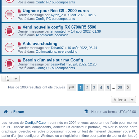
g
u
Posté dans
e
Config PC ou composants
e
v
s
e
s
N
Upgrade pour Néo G9 - 2000 euros
a
a
o
Dernier message par
Aytan_2
«
09 oct. 2022, 10:16
u
g
u
Posté dans
Config PC ou composants
m
e
v
e
e
N
Vend nouvelle config RX 6700/R5 5500
s
a
o
s
Dernier message par
zmoontech
«
14 août 2022, 01:39
u
u
a
Posté dans
Achat/vente occasion
m
v
g
e
e
e
N
Aide overclocking
s
a
o
s
Dernier message par
Taban07
«
10 août 2022, 06:44
u
u
a
Posté dans
Optimisations, overclocking
m
v
g
e
e
e
N
Besoin d'un avis sur ma Config
s
a
o
s
Dernier message par
JessyKat
«
26 juil. 2022, 12:26
u
u
a
Posté dans
Config PC ou composants
m
v
g
e
e
e
s
a
s
u
a
m
Page
1
sur
25
1
2
3
4
5
25
Sui
Plus de 1000 résultats ont été trouvés
g
…
e
e
s
s
Aller à
a
g
e
Forum
Heures au format
UTC+02:00
Les forums de
ConfigsPC.com
sont nés en 2004 et vous apportent de l'aide pour monter
un PC, choisir des composants, acheter un ordinateur portable, trouver la bonne carte
graphique, overclocker votre processeur, trouver un test de matériel, dépanner votre PC,
parler d'un jeu, configurer Windows ou un logiciel et même pour parler de tout et de rien. :-)