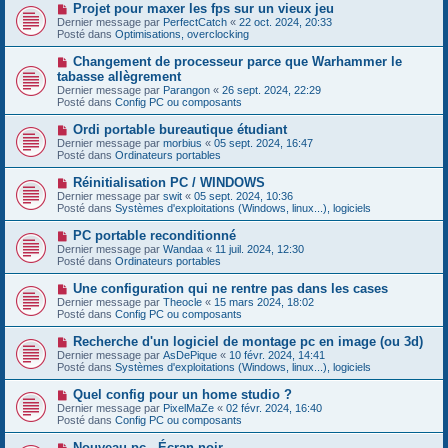
e
s
N
Projet pour maxer les fps sur un vieux jeu
a
a
o
Dernier message par
PerfectCatch
«
22 oct. 2024, 20:33
u
g
u
Posté dans
Optimisations, overclocking
m
e
v
e
e
N
Changement de processeur parce que Warhammer le
s
a
o
s
tabasse allègrement
u
u
a
Dernier message par
m
Parangon
«
26 sept. 2024, 22:29
v
g
Posté dans
e
Config PC ou composants
e
e
s
a
s
N
Ordi portable bureautique étudiant
u
a
o
Dernier message par
m
morbius
«
05 sept. 2024, 16:47
g
u
Posté dans
e
Ordinateurs portables
e
v
s
e
s
N
Réinitialisation PC / WINDOWS
a
a
o
Dernier message par
swit
«
05 sept. 2024, 10:36
u
g
u
Posté dans
Systèmes d'exploitations (Windows, linux...), logiciels
m
e
v
e
e
N
PC portable reconditionné
s
a
o
s
Dernier message par
Wandaa
«
11 juil. 2024, 12:30
u
u
a
Posté dans
Ordinateurs portables
m
v
g
e
e
e
N
Une configuration qui ne rentre pas dans les cases
s
a
o
s
Dernier message par
Theocle
«
15 mars 2024, 18:02
u
u
a
Posté dans
Config PC ou composants
m
v
g
e
e
e
N
Recherche d'un logiciel de montage pc en image (ou 3d)
s
a
o
s
Dernier message par
AsDePique
«
10 févr. 2024, 14:41
u
u
a
Posté dans
Systèmes d'exploitations (Windows, linux...), logiciels
m
v
g
e
e
e
N
Quel config pour un home studio ?
s
a
o
s
Dernier message par
PixelMaZe
«
02 févr. 2024, 16:40
u
u
a
Posté dans
Config PC ou composants
m
v
g
e
e
e
N
Nouveau pc - Écran noir
s