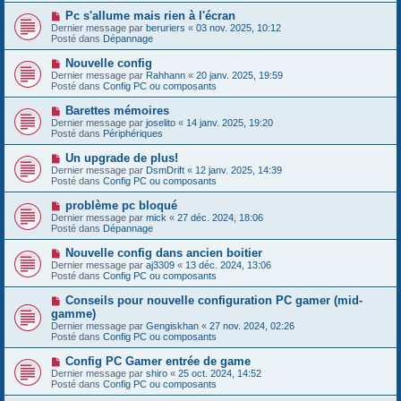
s
e
s
N
Pc s'allume mais rien à l'écran
a
a
o
Dernier message par
beruriers
«
03 nov. 2025, 10:12
u
g
u
Posté dans
Dépannage
m
e
v
e
e
N
Nouvelle config
s
a
o
s
Dernier message par
Rahhann
«
20 janv. 2025, 19:59
u
u
a
Posté dans
Config PC ou composants
m
v
g
e
e
e
N
Barettes mémoires
s
a
o
s
Dernier message par
joselito
«
14 janv. 2025, 19:20
u
u
a
Posté dans
Périphériques
m
v
g
e
e
e
N
Un upgrade de plus!
s
a
o
s
Dernier message par
DsmDrift
«
12 janv. 2025, 14:39
u
u
a
Posté dans
Config PC ou composants
m
v
g
e
e
e
N
problème pc bloqué
s
a
o
s
Dernier message par
mick
«
27 déc. 2024, 18:06
u
u
a
Posté dans
Dépannage
m
v
g
e
e
e
N
Nouvelle config dans ancien boitier
s
a
o
s
Dernier message par
aj3309
«
13 déc. 2024, 13:06
u
u
a
Posté dans
Config PC ou composants
m
v
g
e
e
e
N
Conseils pour nouvelle configuration PC gamer (mid-
s
a
o
s
gamme)
u
u
a
Dernier message par
m
Gengiskhan
«
27 nov. 2024, 02:26
v
g
Posté dans
e
Config PC ou composants
e
e
s
a
s
N
Config PC Gamer entrée de game
u
a
o
Dernier message par
m
shiro
«
25 oct. 2024, 14:52
g
u
Posté dans
e
Config PC ou composants
e
v
s