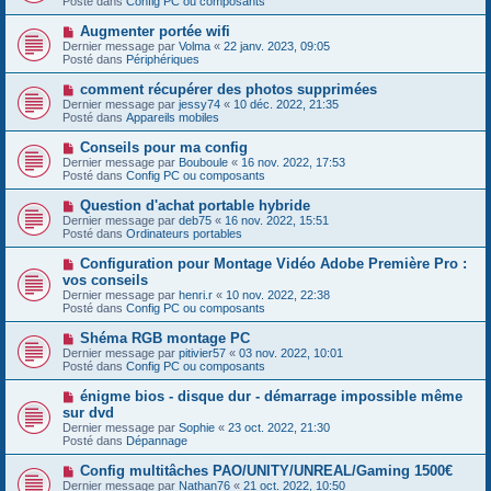
Posté dans
Config PC ou composants
m
v
g
e
e
e
N
Augmenter portée wifi
s
a
o
s
Dernier message par
Volma
«
22 janv. 2023, 09:05
u
u
a
Posté dans
Périphériques
m
v
g
e
e
e
N
comment récupérer des photos supprimées
s
a
o
s
Dernier message par
jessy74
«
10 déc. 2022, 21:35
u
u
a
Posté dans
Appareils mobiles
m
v
g
e
e
e
N
Conseils pour ma config
s
a
o
s
Dernier message par
Bouboule
«
16 nov. 2022, 17:53
u
u
a
Posté dans
Config PC ou composants
m
v
g
e
e
e
N
Question d'achat portable hybride
s
a
o
s
Dernier message par
deb75
«
16 nov. 2022, 15:51
u
u
a
Posté dans
Ordinateurs portables
m
v
g
e
e
e
N
Configuration pour Montage Vidéo Adobe Première Pro :
s
a
o
s
vos conseils
u
u
a
Dernier message par
m
henri.r
«
10 nov. 2022, 22:38
v
g
Posté dans
e
Config PC ou composants
e
e
s
a
s
N
Shéma RGB montage PC
u
a
o
Dernier message par
m
pitivier57
«
03 nov. 2022, 10:01
g
u
Posté dans
e
Config PC ou composants
e
v
s
e
s
N
énigme bios - disque dur - démarrage impossible même
a
a
o
sur dvd
u
g
u
Dernier message par
m
Sophie
«
23 oct. 2022, 21:30
e
v
Posté dans
e
Dépannage
e
s
a
s
N
Config multitâches PAO/UNITY/UNREAL/Gaming 1500€
u
a
o
Dernier message par
m
Nathan76
«
21 oct. 2022, 10:50