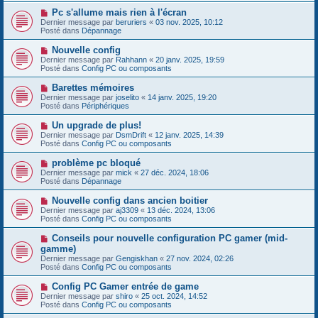
s
e
s
N
Pc s'allume mais rien à l'écran
a
a
o
Dernier message par
beruriers
«
03 nov. 2025, 10:12
u
g
u
Posté dans
Dépannage
m
e
v
e
e
N
Nouvelle config
s
a
o
s
Dernier message par
Rahhann
«
20 janv. 2025, 19:59
u
u
a
Posté dans
Config PC ou composants
m
v
g
e
e
e
N
Barettes mémoires
s
a
o
s
Dernier message par
joselito
«
14 janv. 2025, 19:20
u
u
a
Posté dans
Périphériques
m
v
g
e
e
e
N
Un upgrade de plus!
s
a
o
s
Dernier message par
DsmDrift
«
12 janv. 2025, 14:39
u
u
a
Posté dans
Config PC ou composants
m
v
g
e
e
e
N
problème pc bloqué
s
a
o
s
Dernier message par
mick
«
27 déc. 2024, 18:06
u
u
a
Posté dans
Dépannage
m
v
g
e
e
e
N
Nouvelle config dans ancien boitier
s
a
o
s
Dernier message par
aj3309
«
13 déc. 2024, 13:06
u
u
a
Posté dans
Config PC ou composants
m
v
g
e
e
e
N
Conseils pour nouvelle configuration PC gamer (mid-
s
a
o
s
gamme)
u
u
a
Dernier message par
m
Gengiskhan
«
27 nov. 2024, 02:26
v
g
Posté dans
e
Config PC ou composants
e
e
s
a
s
N
Config PC Gamer entrée de game
u
a
o
Dernier message par
m
shiro
«
25 oct. 2024, 14:52
g
u
Posté dans
e
Config PC ou composants
e
v
s