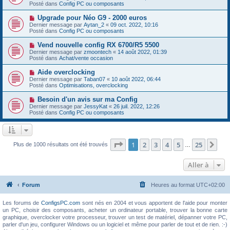
g
u
Posté dans
e
Config PC ou composants
e
v
s
e
s
N
Upgrade pour Néo G9 - 2000 euros
a
a
o
Dernier message par
Aytan_2
«
09 oct. 2022, 10:16
u
g
u
Posté dans
Config PC ou composants
m
e
v
e
e
N
Vend nouvelle config RX 6700/R5 5500
s
a
o
s
Dernier message par
zmoontech
«
14 août 2022, 01:39
u
u
a
Posté dans
Achat/vente occasion
m
v
g
e
e
e
N
Aide overclocking
s
a
o
s
Dernier message par
Taban07
«
10 août 2022, 06:44
u
u
a
Posté dans
Optimisations, overclocking
m
v
g
e
e
e
N
Besoin d'un avis sur ma Config
s
a
o
s
Dernier message par
JessyKat
«
26 juil. 2022, 12:26
u
u
a
Posté dans
Config PC ou composants
m
v
g
e
e
e
s
a
s
u
a
m
Page
1
sur
25
1
2
3
4
5
25
Sui
Plus de 1000 résultats ont été trouvés
g
…
e
e
s
s
Aller à
a
g
e
Forum
Heures au format
UTC+02:00
Les forums de
ConfigsPC.com
sont nés en 2004 et vous apportent de l'aide pour monter
un PC, choisir des composants, acheter un ordinateur portable, trouver la bonne carte
graphique, overclocker votre processeur, trouver un test de matériel, dépanner votre PC,
parler d'un jeu, configurer Windows ou un logiciel et même pour parler de tout et de rien. :-)