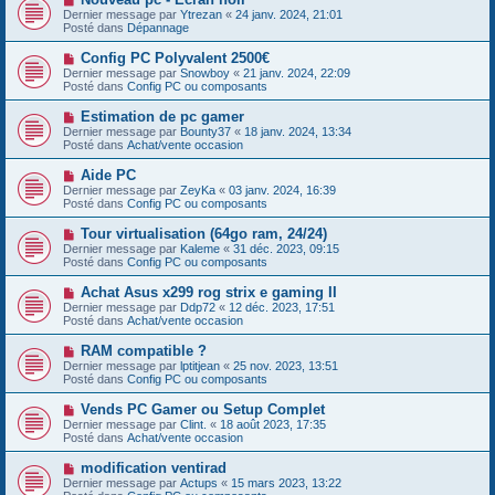
a
o
s
Dernier message par
Ytrezan
«
24 janv. 2024, 21:01
u
u
a
Posté dans
Dépannage
m
v
g
e
e
e
N
Config PC Polyvalent 2500€
s
a
o
s
Dernier message par
Snowboy
«
21 janv. 2024, 22:09
u
u
a
Posté dans
Config PC ou composants
m
v
g
e
e
e
N
Estimation de pc gamer
s
a
o
s
Dernier message par
Bounty37
«
18 janv. 2024, 13:34
u
u
a
Posté dans
Achat/vente occasion
m
v
g
e
e
e
N
Aide PC
s
a
o
s
Dernier message par
ZeyKa
«
03 janv. 2024, 16:39
u
u
a
Posté dans
Config PC ou composants
m
v
g
e
e
e
N
Tour virtualisation (64go ram, 24/24)
s
a
o
s
Dernier message par
Kaleme
«
31 déc. 2023, 09:15
u
u
a
Posté dans
Config PC ou composants
m
v
g
e
e
e
N
Achat Asus x299 rog strix e gaming II
s
a
o
s
Dernier message par
Ddp72
«
12 déc. 2023, 17:51
u
u
a
Posté dans
Achat/vente occasion
m
v
g
e
e
e
N
RAM compatible ?
s
a
o
s
Dernier message par
lptitjean
«
25 nov. 2023, 13:51
u
u
a
Posté dans
Config PC ou composants
m
v
g
e
e
e
N
Vends PC Gamer ou Setup Complet
s
a
o
s
Dernier message par
Clint.
«
18 août 2023, 17:35
u
u
a
Posté dans
Achat/vente occasion
m
v
g
e
e
e
N
modification ventirad
s
a
o
s
Dernier message par
Actups
«
15 mars 2023, 13:22
u
u
a