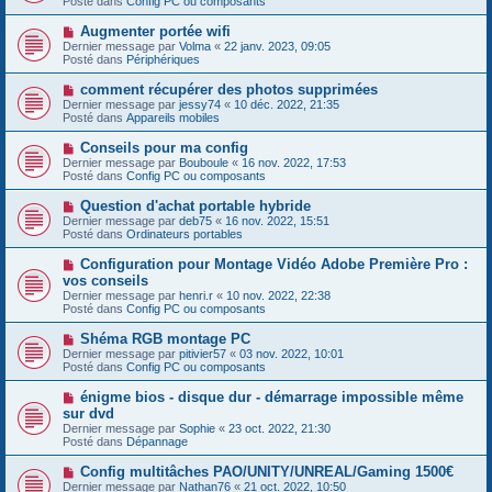
Posté dans
Config PC ou composants
m
v
g
e
e
e
N
Augmenter portée wifi
s
a
o
s
Dernier message par
Volma
«
22 janv. 2023, 09:05
u
u
a
Posté dans
Périphériques
m
v
g
e
e
e
N
comment récupérer des photos supprimées
s
a
o
s
Dernier message par
jessy74
«
10 déc. 2022, 21:35
u
u
a
Posté dans
Appareils mobiles
m
v
g
e
e
e
N
Conseils pour ma config
s
a
o
s
Dernier message par
Bouboule
«
16 nov. 2022, 17:53
u
u
a
Posté dans
Config PC ou composants
m
v
g
e
e
e
N
Question d'achat portable hybride
s
a
o
s
Dernier message par
deb75
«
16 nov. 2022, 15:51
u
u
a
Posté dans
Ordinateurs portables
m
v
g
e
e
e
N
Configuration pour Montage Vidéo Adobe Première Pro :
s
a
o
s
vos conseils
u
u
a
Dernier message par
m
henri.r
«
10 nov. 2022, 22:38
v
g
Posté dans
e
Config PC ou composants
e
e
s
a
s
N
Shéma RGB montage PC
u
a
o
Dernier message par
m
pitivier57
«
03 nov. 2022, 10:01
g
u
Posté dans
e
Config PC ou composants
e
v
s
e
s
N
énigme bios - disque dur - démarrage impossible même
a
a
o
sur dvd
u
g
u
Dernier message par
m
Sophie
«
23 oct. 2022, 21:30
e
v
Posté dans
e
Dépannage
e
s
a
s
N
Config multitâches PAO/UNITY/UNREAL/Gaming 1500€
u
a
o
Dernier message par
m
Nathan76
«
21 oct. 2022, 10:50