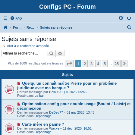
Configs PC - Forum
FAQ
Forum
Rechercher
Sujets sans réponse
Sujets sans réponse
Aller à la recherche avancée
Rechercher
Recherche avancée
Page
1
sur
25
1
2
3
4
5
25
Sui
Plus de 1000 résultats ont été trouvés
…
Sujets
N
Quelqu'un connaît maître Pierre pour un problème
o
juridique avec ma banque ?
u
Dernier message par
Holo
«
31 juil. 2026, 05:46
v
Posté dans
Le bar
e
a
N
Optimisation config pour double usage (Boulot / Loisir) et
u
o
déconnexion
m
u
e
Dernier message par
DeDev77
«
01 mai 2026, 13:45
v
s
Posté dans
Dépannage
e
s
a
a
N
Carte mère en panne ?
u
g
o
Dernier message par
m
Waxxe
«
11 déc. 2025, 16:51
e
u
Posté dans
e
Dépannage
v