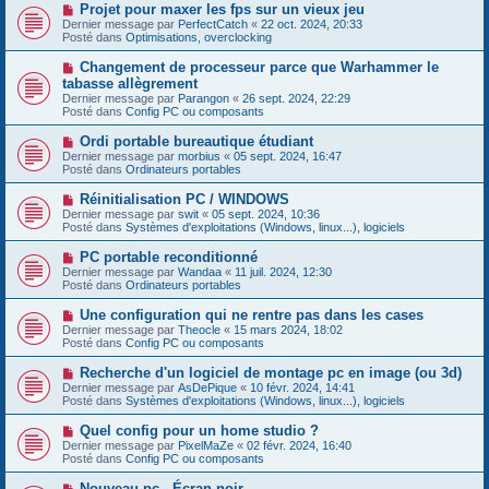
e
s
N
Projet pour maxer les fps sur un vieux jeu
a
a
o
Dernier message par
PerfectCatch
«
22 oct. 2024, 20:33
u
g
u
Posté dans
Optimisations, overclocking
m
e
v
e
e
N
Changement de processeur parce que Warhammer le
s
a
o
s
tabasse allègrement
u
u
a
Dernier message par
m
Parangon
«
26 sept. 2024, 22:29
v
g
Posté dans
e
Config PC ou composants
e
e
s
a
s
N
Ordi portable bureautique étudiant
u
a
o
Dernier message par
m
morbius
«
05 sept. 2024, 16:47
g
u
Posté dans
e
Ordinateurs portables
e
v
s
e
s
N
Réinitialisation PC / WINDOWS
a
a
o
Dernier message par
swit
«
05 sept. 2024, 10:36
u
g
u
Posté dans
Systèmes d'exploitations (Windows, linux...), logiciels
m
e
v
e
e
N
PC portable reconditionné
s
a
o
s
Dernier message par
Wandaa
«
11 juil. 2024, 12:30
u
u
a
Posté dans
Ordinateurs portables
m
v
g
e
e
e
N
Une configuration qui ne rentre pas dans les cases
s
a
o
s
Dernier message par
Theocle
«
15 mars 2024, 18:02
u
u
a
Posté dans
Config PC ou composants
m
v
g
e
e
e
N
Recherche d'un logiciel de montage pc en image (ou 3d)
s
a
o
s
Dernier message par
AsDePique
«
10 févr. 2024, 14:41
u
u
a
Posté dans
Systèmes d'exploitations (Windows, linux...), logiciels
m
v
g
e
e
e
N
Quel config pour un home studio ?
s
a
o
s
Dernier message par
PixelMaZe
«
02 févr. 2024, 16:40
u
u
a
Posté dans
Config PC ou composants
m
v
g
e
e
e
N
Nouveau pc - Écran noir
s