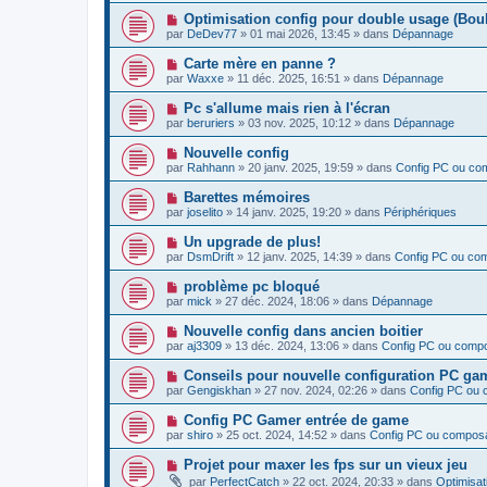
v
N
Optimisation config pour double usage (Boulo
e
o
par
DeDev77
»
01 mai 2026, 13:45
» dans
Dépannage
a
u
u
v
N
Carte mère en panne ?
m
e
o
e
par
Waxxe
»
11 déc. 2025, 16:51
» dans
Dépannage
a
u
s
u
v
s
N
Pc s'allume mais rien à l'écran
m
e
a
o
e
par
beruriers
»
03 nov. 2025, 10:12
» dans
Dépannage
a
g
u
s
u
e
v
s
N
Nouvelle config
m
e
a
o
e
par
Rahhann
»
20 janv. 2025, 19:59
» dans
Config PC ou co
a
g
u
s
u
e
v
s
N
Barettes mémoires
m
e
a
o
e
par
joselito
»
14 janv. 2025, 19:20
» dans
Périphériques
a
g
u
s
u
e
v
s
N
Un upgrade de plus!
m
e
a
o
e
par
DsmDrift
»
12 janv. 2025, 14:39
» dans
Config PC ou co
a
g
u
s
u
e
v
s
N
problème pc bloqué
m
e
a
o
e
par
mick
»
27 déc. 2024, 18:06
» dans
Dépannage
a
g
u
s
u
e
v
s
N
Nouvelle config dans ancien boitier
m
e
a
o
e
par
aj3309
»
13 déc. 2024, 13:06
» dans
Config PC ou comp
a
g
u
s
u
e
v
s
N
Conseils pour nouvelle configuration PC g
m
e
a
o
e
par
Gengiskhan
»
27 nov. 2024, 02:26
» dans
Config PC ou
a
g
u
s
u
e
v
s
N
Config PC Gamer entrée de game
m
e
a
o
e
par
shiro
»
25 oct. 2024, 14:52
» dans
Config PC ou compos
a
g
u
s
u
e
v
s
N
Projet pour maxer les fps sur un vieux jeu
m
e
a
o
e
par
PerfectCatch
»
22 oct. 2024, 20:33
» dans
Optimisat
a
g