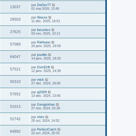
par
DeDev77
13037
01 mai 2026, 13:45
par
Waxxe
29503
11 déc. 2025, 16:51
par
beruriers
27625
03 nov. 2025, 10:12
par
Rahhann
57089
20 janv. 2025, 19:59
par
joselito
64047
14 janv. 2025, 19:20
par
DsmDrift
57521
12 janv. 2025, 14:39
par
mick
50310
27 déc. 2024, 18:06
par
aj3309
57852
13 déc. 2024, 13:06
par
Gengiskhan
51013
27 nov. 2024, 02:26
par
shiro
52742
25 oct. 2024, 14:52
par
PerfectCatch
64692
22 oct. 2024, 20:33