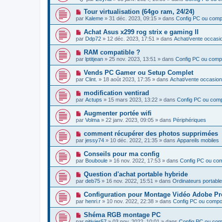
g
u
s
u
e
v
s
N
Tour virtualisation (64go ram, 24/24)
m
e
a
o
e
par
Kaleme
»
31 déc. 2023, 09:15
» dans
Config PC ou com
a
g
u
s
u
e
v
s
N
Achat Asus x299 rog strix e gaming II
m
e
a
o
e
par
Ddp72
»
12 déc. 2023, 17:51
» dans
Achat/vente occasi
a
g
u
s
u
e
v
s
N
RAM compatible ?
m
e
a
o
e
par
lptitjean
»
25 nov. 2023, 13:51
» dans
Config PC ou comp
a
g
u
s
u
e
v
s
N
Vends PC Gamer ou Setup Complet
m
e
a
o
e
par
Clint.
»
18 août 2023, 17:35
» dans
Achat/vente occasion
a
g
u
s
u
e
v
s
N
modification ventirad
m
e
a
o
e
par
Actups
»
15 mars 2023, 13:22
» dans
Config PC ou com
a
g
u
s
u
e
v
s
N
Augmenter portée wifi
m
e
a
o
e
par
Volma
»
22 janv. 2023, 09:05
» dans
Périphériques
a
g
u
s
u
e
v
s
N
comment récupérer des photos supprimées
m
e
a
o
e
par
jessy74
»
10 déc. 2022, 21:35
» dans
Appareils mobiles
a
g
u
s
u
e
v
s
N
Conseils pour ma config
m
e
a
o
e
par
Bouboule
»
16 nov. 2022, 17:53
» dans
Config PC ou co
a
g
u
s
u
e
v
s
N
Question d'achat portable hybride
m
e
a
o
e
par
deb75
»
16 nov. 2022, 15:51
» dans
Ordinateurs portabl
a
g
u
s
u
e
v
s
N
Configuration pour Montage Vidéo Adobe Pre
m
e
a
o
e
par
henri.r
»
10 nov. 2022, 22:38
» dans
Config PC ou comp
a
g
u
s
u
e
v
s
N
Shéma RGB montage PC
m
e
a
o
e
par
pitivier57
»
03 nov. 2022, 10:01
» dans
Config PC ou co