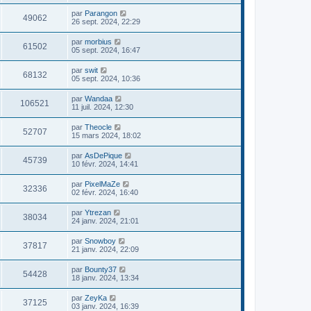
par
Parangon
49062
26 sept. 2024, 22:29
par
morbius
61502
05 sept. 2024, 16:47
par
swit
68132
05 sept. 2024, 10:36
par
Wandaa
106521
11 juil. 2024, 12:30
par
Theocle
52707
15 mars 2024, 18:02
par
AsDePique
45739
10 févr. 2024, 14:41
par
PixelMaZe
32336
02 févr. 2024, 16:40
par
Ytrezan
38034
24 janv. 2024, 21:01
par
Snowboy
37817
21 janv. 2024, 22:09
par
Bounty37
54428
18 janv. 2024, 13:34
par
ZeyKa
37125
03 janv. 2024, 16:39