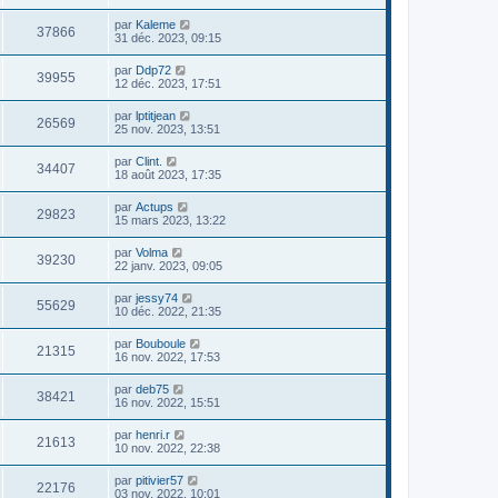
par
Kaleme
37866
31 déc. 2023, 09:15
par
Ddp72
39955
12 déc. 2023, 17:51
par
lptitjean
26569
25 nov. 2023, 13:51
par
Clint.
34407
18 août 2023, 17:35
par
Actups
29823
15 mars 2023, 13:22
par
Volma
39230
22 janv. 2023, 09:05
par
jessy74
55629
10 déc. 2022, 21:35
par
Bouboule
21315
16 nov. 2022, 17:53
par
deb75
38421
16 nov. 2022, 15:51
par
henri.r
21613
10 nov. 2022, 22:38
par
pitivier57
22176
03 nov. 2022, 10:01