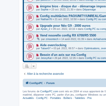
a
g
u
s
u
e
v
s
N
énigme bios - disque dur - démarrage impo
m
e
a
o
e
par
Sophie
»
23 oct. 2022, 21:30
» dans
Dépannage
a
g
u
s
u
e
v
s
N
Config multitâches PAO/UNITY/UNREAL/Gam
m
e
a
o
e
par
Nathan76
»
21 oct. 2022, 10:50
» dans
Config PC ou co
a
g
u
s
u
e
v
s
N
Upgrade pour Néo G9 - 2000 euros
m
e
a
o
e
par
Aytan_2
»
09 oct. 2022, 10:16
» dans
Config PC ou com
a
g
u
s
u
e
v
s
N
Vend nouvelle config RX 6700/R5 5500
m
e
a
o
e
par
zmoontech
»
14 août 2022, 01:39
» dans
Achat/vent
a
g
u
s
u
e
v
s
N
Aide overclocking
m
e
a
o
e
par
Taban07
»
03 juil. 2022, 06:57
» dans
Optimisations, ove
a
g
u
s
u
e
v
s
N
Besoin d'un avis sur ma Config
m
e
a
o
e
par
JessyKat
»
26 juil. 2022, 12:26
» dans
Config PC ou com
a
g
u
s
u
e
v
s
m
e
a
e
a
g
s
u
e
s
Aller à la recherche avancée
m
a
e
g
s
e
s
ConfigsPC
Forum
a
g
e
Les forums de
ConfigsPC.com
sont nés en 2004 et vous apportent de l'
matériel, dépanner votre PC, parler d'un jeu, configurer Windows ou un l
Actualités
-
Config PC
-
Portables
-
Boîtiers
-
Tablettes
-
Prix