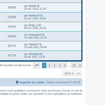
par
Sophie
38590
23 oct. 2022, 21:30
par
Nathan76
22490
21 oct. 2022, 10:50
par
Aytan_2
22034
09 oct. 2022, 10:16
par
zmoontech
44256
14 août 2022, 01:39
par
Taban07
40770
10 août 2022, 06:44
par
JessyKat
47759
26 juil. 2022, 12:26
Page
1
sur
25
1
2
3
4
5
25
Suivante
00 résultats ont été trouvés
…
Aller à
Supprimer les cookies
Heures au format
UTC+02:00
bonne carte graphique, overclocker votre processeur, trouver un test de
le forum
et posez toutes vos questions à nos spécialistes du hardware.