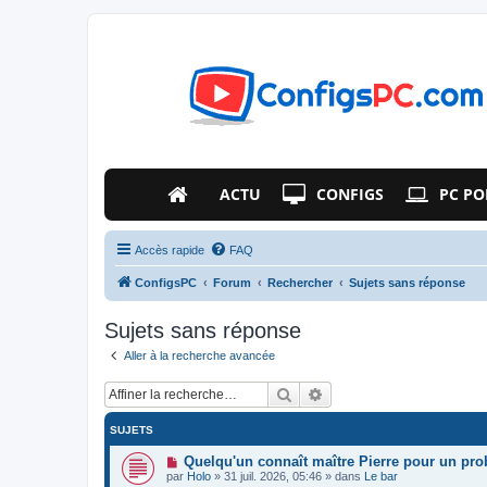
ACTU
CONFIGS
PC PO
Accès rapide
FAQ
ConfigsPC
Forum
Rechercher
Sujets sans réponse
Sujets sans réponse
Aller à la recherche avancée
Rechercher
Recherche avancée
SUJETS
N
Quelqu'un connaît maître Pierre pour un pr
o
par
Holo
»
31 juil. 2026, 05:46
» dans
Le bar
u