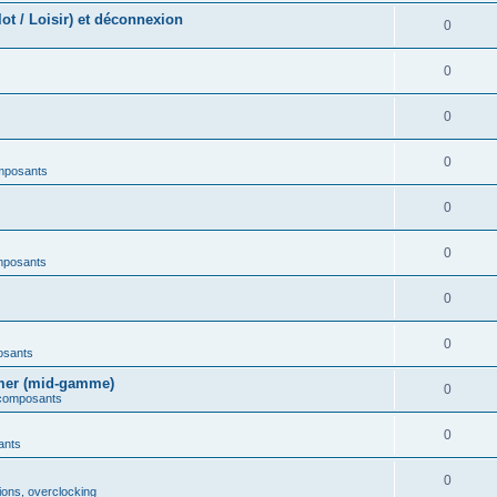
t / Loisir) et déconnexion
0
0
0
0
mposants
0
0
mposants
0
0
osants
amer (mid-gamme)
0
 composants
0
ants
0
ions, overclocking