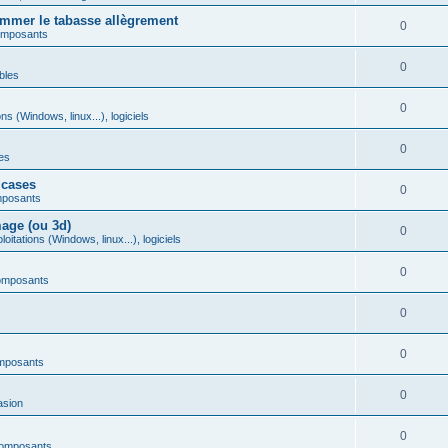
mmer le tabasse allègrement
0
omposants
0
bles
0
ns (Windows, linux...), logiciels
0
es
 cases
0
mposants
age (ou 3d)
0
itations (Windows, linux...), logiciels
0
omposants
0
0
mposants
0
asion
0
composants