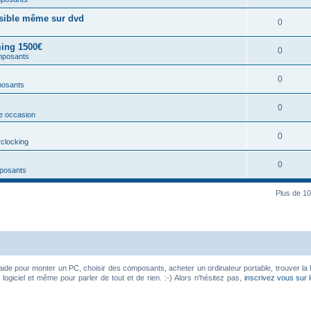
ssible même sur dvd
0
ing 1500€
0
mposants
0
posants
0
e occasion
0
rclocking
0
posants
Plus de 10
aide pour monter un PC, choisir des composants, acheter un ordinateur portable, trouver la 
ogiciel et même pour parler de tout et de rien. :-) Alors n'hésitez pas,
inscrivez vous sur 