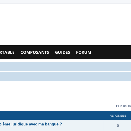
Configs PC - Forum
RTABLE
COMPOSANTS
GUIDES
FORUM
Plus de 10
RÉPONSES
oblème juridique avec ma banque ?
0