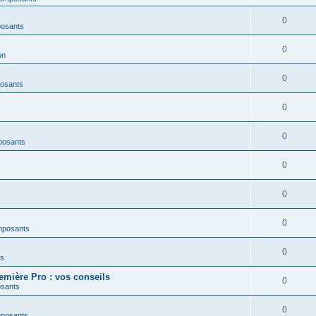
0
posants
0
on
0
osants
0
0
posants
0
0
0
mposants
0
es
mière Pro : vos conseils
0
osants
0
mposants