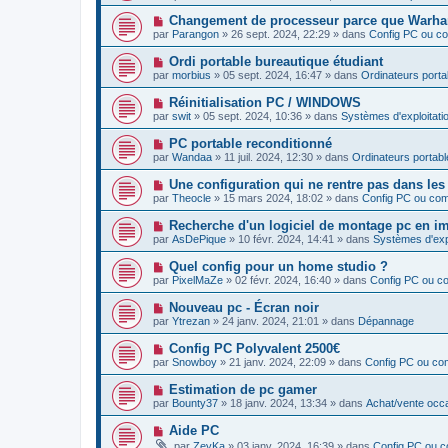
u
s
u
e
v
s
N
Changement de processeur parce que Warha
m
e
a
o
e
par
Parangon
»
26 sept. 2024, 22:29
» dans
Config PC ou c
a
g
u
s
u
e
v
s
N
Ordi portable bureautique étudiant
m
e
a
o
e
par
morbius
»
05 sept. 2024, 16:47
» dans
Ordinateurs porta
a
g
u
s
u
e
v
s
N
Réinitialisation PC / WINDOWS
m
e
a
o
e
par
swit
»
05 sept. 2024, 10:36
» dans
Systèmes d'exploitatio
a
g
u
s
u
e
v
s
N
PC portable reconditionné
m
e
a
o
e
par
Wandaa
»
11 juil. 2024, 12:30
» dans
Ordinateurs portabl
a
g
u
s
u
e
v
s
N
Une configuration qui ne rentre pas dans les
m
e
a
o
e
par
Theocle
»
15 mars 2024, 18:02
» dans
Config PC ou co
a
g
u
s
u
e
v
s
N
Recherche d'un logiciel de montage pc en im
m
e
a
o
e
par
AsDePique
»
10 févr. 2024, 14:41
» dans
Systèmes d'explo
a
g
u
s
u
e
v
s
N
Quel config pour un home studio ?
m
e
a
o
e
par
PixelMaZe
»
02 févr. 2024, 16:40
» dans
Config PC ou c
a
g
u
s
u
e
v
s
N
Nouveau pc - Écran noir
m
e
a
o
e
par
Ytrezan
»
24 janv. 2024, 21:01
» dans
Dépannage
a
g
u
s
u
e
v
s
N
Config PC Polyvalent 2500€
m
e
a
o
e
par
Snowboy
»
21 janv. 2024, 22:09
» dans
Config PC ou co
a
g
u
s
u
e
v
s
N
Estimation de pc gamer
m
e
a
o
e
par
Bounty37
»
18 janv. 2024, 13:34
» dans
Achat/vente occ
a
g
u
s
u
e
v
s
N
Aide PC
m
e
a
o
e
par
ZeyKa
»
03 janv. 2024, 16:39
» dans
Config PC ou 
a