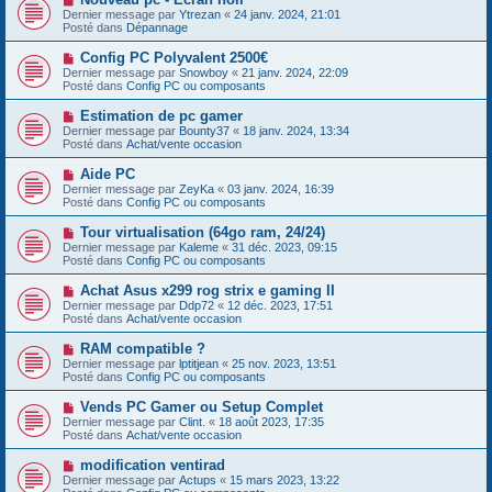
a
o
s
Dernier message par
Ytrezan
«
24 janv. 2024, 21:01
u
u
a
Posté dans
Dépannage
m
v
g
e
e
e
N
Config PC Polyvalent 2500€
s
a
o
s
Dernier message par
Snowboy
«
21 janv. 2024, 22:09
u
u
a
Posté dans
Config PC ou composants
m
v
g
e
e
e
N
Estimation de pc gamer
s
a
o
s
Dernier message par
Bounty37
«
18 janv. 2024, 13:34
u
u
a
Posté dans
Achat/vente occasion
m
v
g
e
e
e
N
Aide PC
s
a
o
s
Dernier message par
ZeyKa
«
03 janv. 2024, 16:39
u
u
a
Posté dans
Config PC ou composants
m
v
g
e
e
e
N
Tour virtualisation (64go ram, 24/24)
s
a
o
s
Dernier message par
Kaleme
«
31 déc. 2023, 09:15
u
u
a
Posté dans
Config PC ou composants
m
v
g
e
e
e
N
Achat Asus x299 rog strix e gaming II
s
a
o
s
Dernier message par
Ddp72
«
12 déc. 2023, 17:51
u
u
a
Posté dans
Achat/vente occasion
m
v
g
e
e
e
N
RAM compatible ?
s
a
o
s
Dernier message par
lptitjean
«
25 nov. 2023, 13:51
u
u
a
Posté dans
Config PC ou composants
m
v
g
e
e
e
N
Vends PC Gamer ou Setup Complet
s
a
o
s
Dernier message par
Clint.
«
18 août 2023, 17:35
u
u
a
Posté dans
Achat/vente occasion
m
v
g
e
e
e
N
modification ventirad
s
a
o
s
Dernier message par
Actups
«
15 mars 2023, 13:22
u
u
a