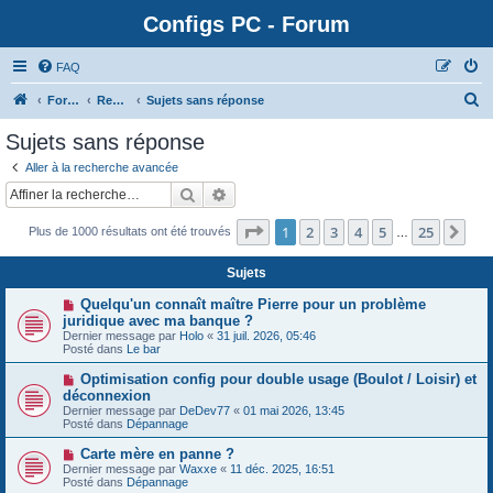
Configs PC - Forum
FAQ
Forum
Rechercher
Sujets sans réponse
Sujets sans réponse
Aller à la recherche avancée
Rechercher
Recherche avancée
Page
1
sur
25
1
2
3
4
5
25
Sui
Plus de 1000 résultats ont été trouvés
…
Sujets
N
Quelqu'un connaît maître Pierre pour un problème
o
juridique avec ma banque ?
u
Dernier message par
Holo
«
31 juil. 2026, 05:46
v
Posté dans
Le bar
e
a
N
Optimisation config pour double usage (Boulot / Loisir) et
u
o
déconnexion
m
u
e
Dernier message par
DeDev77
«
01 mai 2026, 13:45
v
s
Posté dans
Dépannage
e
s
a
a
N
Carte mère en panne ?
u
g
o
Dernier message par
m
Waxxe
«
11 déc. 2025, 16:51
e
u
Posté dans
e
Dépannage
v