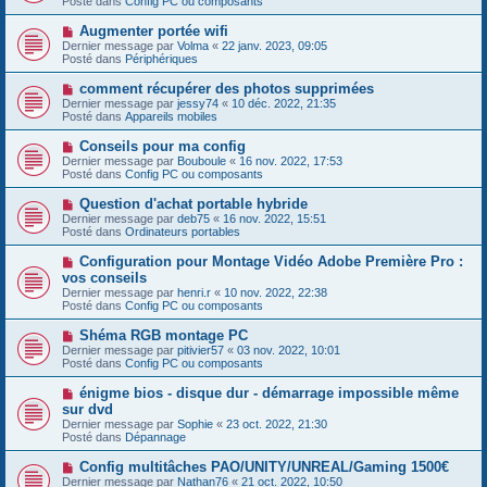
Posté dans
Config PC ou composants
m
v
g
e
e
e
N
Augmenter portée wifi
s
a
o
s
Dernier message par
Volma
«
22 janv. 2023, 09:05
u
u
a
Posté dans
Périphériques
m
v
g
e
e
e
N
comment récupérer des photos supprimées
s
a
o
s
Dernier message par
jessy74
«
10 déc. 2022, 21:35
u
u
a
Posté dans
Appareils mobiles
m
v
g
e
e
e
N
Conseils pour ma config
s
a
o
s
Dernier message par
Bouboule
«
16 nov. 2022, 17:53
u
u
a
Posté dans
Config PC ou composants
m
v
g
e
e
e
N
Question d'achat portable hybride
s
a
o
s
Dernier message par
deb75
«
16 nov. 2022, 15:51
u
u
a
Posté dans
Ordinateurs portables
m
v
g
e
e
e
N
Configuration pour Montage Vidéo Adobe Première Pro :
s
a
o
s
vos conseils
u
u
a
Dernier message par
m
henri.r
«
10 nov. 2022, 22:38
v
g
Posté dans
e
Config PC ou composants
e
e
s
a
s
N
Shéma RGB montage PC
u
a
o
Dernier message par
m
pitivier57
«
03 nov. 2022, 10:01
g
u
Posté dans
e
Config PC ou composants
e
v
s
e
s
N
énigme bios - disque dur - démarrage impossible même
a
a
o
sur dvd
u
g
u
Dernier message par
m
Sophie
«
23 oct. 2022, 21:30
e
v
Posté dans
e
Dépannage
e
s
a
s
N
Config multitâches PAO/UNITY/UNREAL/Gaming 1500€
u
a
o
Dernier message par
m
Nathan76
«
21 oct. 2022, 10:50