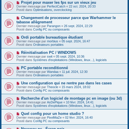
e
s
N
Projet pour maxer les fps sur un vieux jeu
a
a
o
Dernier message par
PerfectCatch
«
22 oct. 2024, 20:33
u
g
u
Posté dans
Optimisations, overclocking
m
e
v
e
e
N
Changement de processeur parce que Warhammer le
s
a
o
s
tabasse allègrement
u
u
a
Dernier message par
m
Parangon
«
26 sept. 2024, 22:29
v
g
Posté dans
e
Config PC ou composants
e
e
s
a
s
N
Ordi portable bureautique étudiant
u
a
o
Dernier message par
m
morbius
«
05 sept. 2024, 16:47
g
u
Posté dans
e
Ordinateurs portables
e
v
s
e
s
N
Réinitialisation PC / WINDOWS
a
a
o
Dernier message par
swit
«
05 sept. 2024, 10:36
u
g
u
Posté dans
Systèmes d'exploitations (Windows, linux...), logiciels
m
e
v
e
e
N
PC portable reconditionné
s
a
o
s
Dernier message par
Wandaa
«
11 juil. 2024, 12:30
u
u
a
Posté dans
Ordinateurs portables
m
v
g
e
e
e
N
Une configuration qui ne rentre pas dans les cases
s
a
o
s
Dernier message par
Theocle
«
15 mars 2024, 18:02
u
u
a
Posté dans
Config PC ou composants
m
v
g
e
e
e
N
Recherche d'un logiciel de montage pc en image (ou 3d)
s
a
o
s
Dernier message par
AsDePique
«
10 févr. 2024, 14:41
u
u
a
Posté dans
Systèmes d'exploitations (Windows, linux...), logiciels
m
v
g
e
e
e
N
Quel config pour un home studio ?
s
a
o
s
Dernier message par
PixelMaZe
«
02 févr. 2024, 16:40
u
u
a
Posté dans
Config PC ou composants
m
v
g
e
e
e
N
Nouveau pc - Écran noir
s