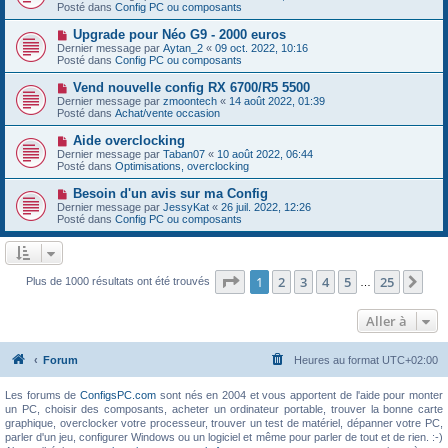
g
u
Posté dans
e
Config PC ou composants
e
v
s
e
s
N
Upgrade pour Néo G9 - 2000 euros
a
a
o
Dernier message par
Aytan_2
«
09 oct. 2022, 10:16
u
g
u
Posté dans
Config PC ou composants
m
e
v
e
e
N
Vend nouvelle config RX 6700/R5 5500
s
a
o
s
Dernier message par
zmoontech
«
14 août 2022, 01:39
u
u
a
Posté dans
Achat/vente occasion
m
v
g
e
e
e
N
Aide overclocking
s
a
o
s
Dernier message par
Taban07
«
10 août 2022, 06:44
u
u
a
Posté dans
Optimisations, overclocking
m
v
g
e
e
e
N
Besoin d'un avis sur ma Config
s
a
o
s
Dernier message par
JessyKat
«
26 juil. 2022, 12:26
u
u
a
Posté dans
Config PC ou composants
m
v
g
e
e
e
s
a
s
u
a
m
Page
1
sur
25
1
2
3
4
5
25
Sui
Plus de 1000 résultats ont été trouvés
g
…
e
e
s
s
Aller à
a
g
e
Forum
Heures au format
UTC+02:00
Les forums de
ConfigsPC.com
sont nés en 2004 et vous apportent de l'aide pour monter
un PC, choisir des composants, acheter un ordinateur portable, trouver la bonne carte
graphique, overclocker votre processeur, trouver un test de matériel, dépanner votre PC,
parler d'un jeu, configurer Windows ou un logiciel et même pour parler de tout et de rien. :-)