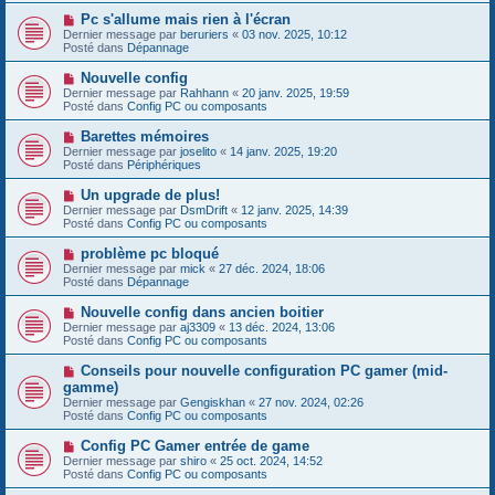
s
e
s
N
Pc s'allume mais rien à l'écran
a
a
o
Dernier message par
beruriers
«
03 nov. 2025, 10:12
u
g
u
Posté dans
Dépannage
m
e
v
e
e
N
Nouvelle config
s
a
o
s
Dernier message par
Rahhann
«
20 janv. 2025, 19:59
u
u
a
Posté dans
Config PC ou composants
m
v
g
e
e
e
N
Barettes mémoires
s
a
o
s
Dernier message par
joselito
«
14 janv. 2025, 19:20
u
u
a
Posté dans
Périphériques
m
v
g
e
e
e
N
Un upgrade de plus!
s
a
o
s
Dernier message par
DsmDrift
«
12 janv. 2025, 14:39
u
u
a
Posté dans
Config PC ou composants
m
v
g
e
e
e
N
problème pc bloqué
s
a
o
s
Dernier message par
mick
«
27 déc. 2024, 18:06
u
u
a
Posté dans
Dépannage
m
v
g
e
e
e
N
Nouvelle config dans ancien boitier
s
a
o
s
Dernier message par
aj3309
«
13 déc. 2024, 13:06
u
u
a
Posté dans
Config PC ou composants
m
v
g
e
e
e
N
Conseils pour nouvelle configuration PC gamer (mid-
s
a
o
s
gamme)
u
u
a
Dernier message par
m
Gengiskhan
«
27 nov. 2024, 02:26
v
g
Posté dans
e
Config PC ou composants
e
e
s
a
s
N
Config PC Gamer entrée de game
u
a
o
Dernier message par
m
shiro
«
25 oct. 2024, 14:52
g
u
Posté dans
e
Config PC ou composants
e
v
s