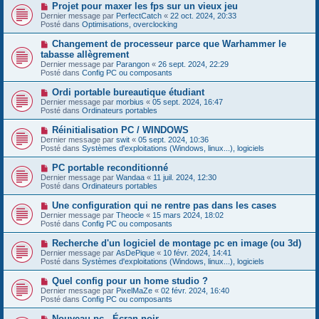
e
s
N
Projet pour maxer les fps sur un vieux jeu
a
a
o
Dernier message par
PerfectCatch
«
22 oct. 2024, 20:33
u
g
u
Posté dans
Optimisations, overclocking
m
e
v
e
e
N
Changement de processeur parce que Warhammer le
s
a
o
s
tabasse allègrement
u
u
a
Dernier message par
m
Parangon
«
26 sept. 2024, 22:29
v
g
Posté dans
e
Config PC ou composants
e
e
s
a
s
N
Ordi portable bureautique étudiant
u
a
o
Dernier message par
m
morbius
«
05 sept. 2024, 16:47
g
u
Posté dans
e
Ordinateurs portables
e
v
s
e
s
N
Réinitialisation PC / WINDOWS
a
a
o
Dernier message par
swit
«
05 sept. 2024, 10:36
u
g
u
Posté dans
Systèmes d'exploitations (Windows, linux...), logiciels
m
e
v
e
e
N
PC portable reconditionné
s
a
o
s
Dernier message par
Wandaa
«
11 juil. 2024, 12:30
u
u
a
Posté dans
Ordinateurs portables
m
v
g
e
e
e
N
Une configuration qui ne rentre pas dans les cases
s
a
o
s
Dernier message par
Theocle
«
15 mars 2024, 18:02
u
u
a
Posté dans
Config PC ou composants
m
v
g
e
e
e
N
Recherche d'un logiciel de montage pc en image (ou 3d)
s
a
o
s
Dernier message par
AsDePique
«
10 févr. 2024, 14:41
u
u
a
Posté dans
Systèmes d'exploitations (Windows, linux...), logiciels
m
v
g
e
e
e
N
Quel config pour un home studio ?
s
a
o
s
Dernier message par
PixelMaZe
«
02 févr. 2024, 16:40
u
u
a
Posté dans
Config PC ou composants
m
v
g
e
e
e
N
Nouveau pc - Écran noir
s