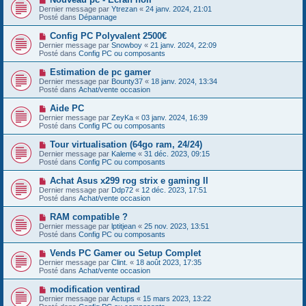
a
o
s
Dernier message par
Ytrezan
«
24 janv. 2024, 21:01
u
u
a
Posté dans
Dépannage
m
v
g
e
e
e
N
Config PC Polyvalent 2500€
s
a
o
s
Dernier message par
Snowboy
«
21 janv. 2024, 22:09
u
u
a
Posté dans
Config PC ou composants
m
v
g
e
e
e
N
Estimation de pc gamer
s
a
o
s
Dernier message par
Bounty37
«
18 janv. 2024, 13:34
u
u
a
Posté dans
Achat/vente occasion
m
v
g
e
e
e
N
Aide PC
s
a
o
s
Dernier message par
ZeyKa
«
03 janv. 2024, 16:39
u
u
a
Posté dans
Config PC ou composants
m
v
g
e
e
e
N
Tour virtualisation (64go ram, 24/24)
s
a
o
s
Dernier message par
Kaleme
«
31 déc. 2023, 09:15
u
u
a
Posté dans
Config PC ou composants
m
v
g
e
e
e
N
Achat Asus x299 rog strix e gaming II
s
a
o
s
Dernier message par
Ddp72
«
12 déc. 2023, 17:51
u
u
a
Posté dans
Achat/vente occasion
m
v
g
e
e
e
N
RAM compatible ?
s
a
o
s
Dernier message par
lptitjean
«
25 nov. 2023, 13:51
u
u
a
Posté dans
Config PC ou composants
m
v
g
e
e
e
N
Vends PC Gamer ou Setup Complet
s
a
o
s
Dernier message par
Clint.
«
18 août 2023, 17:35
u
u
a
Posté dans
Achat/vente occasion
m
v
g
e
e
e
N
modification ventirad
s
a
o
s
Dernier message par
Actups
«
15 mars 2023, 13:22
u
u
a