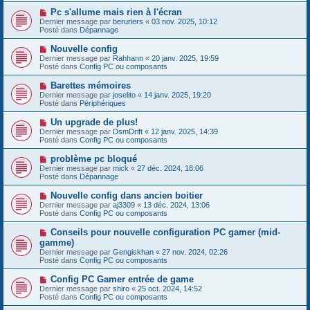
s
e
s
N
Pc s'allume mais rien à l'écran
a
a
o
Dernier message par
beruriers
«
03 nov. 2025, 10:12
u
g
u
Posté dans
Dépannage
m
e
v
e
e
N
Nouvelle config
s
a
o
s
Dernier message par
Rahhann
«
20 janv. 2025, 19:59
u
u
a
Posté dans
Config PC ou composants
m
v
g
e
e
e
N
Barettes mémoires
s
a
o
s
Dernier message par
joselito
«
14 janv. 2025, 19:20
u
u
a
Posté dans
Périphériques
m
v
g
e
e
e
N
Un upgrade de plus!
s
a
o
s
Dernier message par
DsmDrift
«
12 janv. 2025, 14:39
u
u
a
Posté dans
Config PC ou composants
m
v
g
e
e
e
N
problème pc bloqué
s
a
o
s
Dernier message par
mick
«
27 déc. 2024, 18:06
u
u
a
Posté dans
Dépannage
m
v
g
e
e
e
N
Nouvelle config dans ancien boitier
s
a
o
s
Dernier message par
aj3309
«
13 déc. 2024, 13:06
u
u
a
Posté dans
Config PC ou composants
m
v
g
e
e
e
N
Conseils pour nouvelle configuration PC gamer (mid-
s
a
o
s
gamme)
u
u
a
Dernier message par
m
Gengiskhan
«
27 nov. 2024, 02:26
v
g
Posté dans
e
Config PC ou composants
e
e
s
a
s
N
Config PC Gamer entrée de game
u
a
o
Dernier message par
m
shiro
«
25 oct. 2024, 14:52
g
u
Posté dans
e
Config PC ou composants
e
v
s