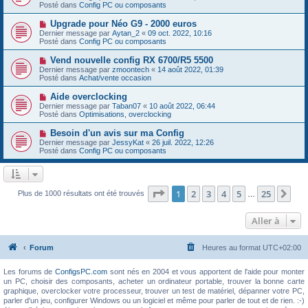
g
u
Posté dans
e
Config PC ou composants
e
v
s
e
s
N
Upgrade pour Néo G9 - 2000 euros
a
a
o
Dernier message par
Aytan_2
«
09 oct. 2022, 10:16
u
g
u
Posté dans
Config PC ou composants
m
e
v
e
e
N
Vend nouvelle config RX 6700/R5 5500
s
a
o
s
Dernier message par
zmoontech
«
14 août 2022, 01:39
u
u
a
Posté dans
Achat/vente occasion
m
v
g
e
e
e
N
Aide overclocking
s
a
o
s
Dernier message par
Taban07
«
10 août 2022, 06:44
u
u
a
Posté dans
Optimisations, overclocking
m
v
g
e
e
e
N
Besoin d'un avis sur ma Config
s
a
o
s
Dernier message par
JessyKat
«
26 juil. 2022, 12:26
u
u
a
Posté dans
Config PC ou composants
m
v
g
e
e
e
s
a
s
u
a
m
Page
1
sur
25
1
2
3
4
5
25
Sui
Plus de 1000 résultats ont été trouvés
g
…
e
e
s
s
Aller à
a
g
e
Forum
Heures au format
UTC+02:00
Les forums de
ConfigsPC.com
sont nés en 2004 et vous apportent de l'aide pour monter
un PC, choisir des composants, acheter un ordinateur portable, trouver la bonne carte
graphique, overclocker votre processeur, trouver un test de matériel, dépanner votre PC,
parler d'un jeu, configurer Windows ou un logiciel et même pour parler de tout et de rien. :-)