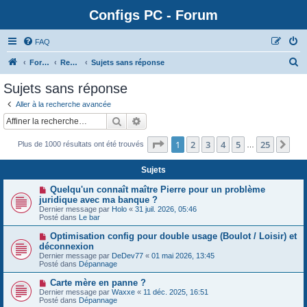
Configs PC - Forum
FAQ
Forum
Rechercher
Sujets sans réponse
Sujets sans réponse
Aller à la recherche avancée
Rechercher
Recherche avancée
Page
1
sur
25
1
2
3
4
5
25
Sui
Plus de 1000 résultats ont été trouvés
…
Sujets
N
Quelqu'un connaît maître Pierre pour un problème
o
juridique avec ma banque ?
u
Dernier message par
Holo
«
31 juil. 2026, 05:46
v
Posté dans
Le bar
e
a
N
Optimisation config pour double usage (Boulot / Loisir) et
u
o
déconnexion
m
u
e
Dernier message par
DeDev77
«
01 mai 2026, 13:45
v
s
Posté dans
Dépannage
e
s
a
a
N
Carte mère en panne ?
u
g
o
Dernier message par
m
Waxxe
«
11 déc. 2025, 16:51
e
u
Posté dans
e
Dépannage
v