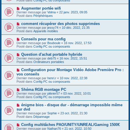
Posté dans
Config PC ou composants
m
v
g
e
e
e
N
Augmenter portée wifi
s
a
o
s
Dernier message par
Volma
«
22 janv. 2023, 09:05
u
u
a
Posté dans
Périphériques
m
v
g
e
e
e
N
comment récupérer des photos supprimées
s
a
o
s
Dernier message par
jessy74
«
10 déc. 2022, 21:35
u
u
a
Posté dans
Appareils mobiles
m
v
g
e
e
e
N
Conseils pour ma config
s
a
o
s
Dernier message par
Bouboule
«
16 nov. 2022, 17:53
u
u
a
Posté dans
Config PC ou composants
m
v
g
e
e
e
N
Question d'achat portable hybride
s
a
o
s
Dernier message par
deb75
«
16 nov. 2022, 15:51
u
u
a
Posté dans
Ordinateurs portables
m
v
g
e
e
e
N
Configuration pour Montage Vidéo Adobe Première Pro :
s
a
o
s
vos conseils
u
u
a
Dernier message par
m
henri.r
«
10 nov. 2022, 22:38
v
g
Posté dans
e
Config PC ou composants
e
e
s
a
s
N
Shéma RGB montage PC
u
a
o
Dernier message par
m
pitivier57
«
03 nov. 2022, 10:01
g
u
Posté dans
e
Config PC ou composants
e
v
s
e
s
N
énigme bios - disque dur - démarrage impossible même
a
a
o
sur dvd
u
g
u
Dernier message par
m
Sophie
«
23 oct. 2022, 21:30
e
v
Posté dans
e
Dépannage
e
s
a
s
N
Config multitâches PAO/UNITY/UNREAL/Gaming 1500€
u
a
o
Dernier message par
m
Nathan76
«
21 oct. 2022, 10:50