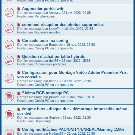
Posté dans
Config PC ou composants
m
v
g
e
e
e
N
Augmenter portée wifi
s
a
o
s
Dernier message par
Volma
«
22 janv. 2023, 09:05
u
u
a
Posté dans
Périphériques
m
v
g
e
e
e
N
comment récupérer des photos supprimées
s
a
o
s
Dernier message par
jessy74
«
10 déc. 2022, 21:35
u
u
a
Posté dans
Appareils mobiles
m
v
g
e
e
e
N
Conseils pour ma config
s
a
o
s
Dernier message par
Bouboule
«
16 nov. 2022, 17:53
u
u
a
Posté dans
Config PC ou composants
m
v
g
e
e
e
N
Question d'achat portable hybride
s
a
o
s
Dernier message par
deb75
«
16 nov. 2022, 15:51
u
u
a
Posté dans
Ordinateurs portables
m
v
g
e
e
e
N
Configuration pour Montage Vidéo Adobe Première Pro :
s
a
o
s
vos conseils
u
u
a
Dernier message par
m
henri.r
«
10 nov. 2022, 22:38
v
g
Posté dans
e
Config PC ou composants
e
e
s
a
s
N
Shéma RGB montage PC
u
a
o
Dernier message par
m
pitivier57
«
03 nov. 2022, 10:01
g
u
Posté dans
e
Config PC ou composants
e
v
s
e
s
N
énigme bios - disque dur - démarrage impossible même
a
a
o
sur dvd
u
g
u
Dernier message par
m
Sophie
«
23 oct. 2022, 21:30
e
v
Posté dans
e
Dépannage
e
s
a
s
N
Config multitâches PAO/UNITY/UNREAL/Gaming 1500€
u
a
o
Dernier message par
m
Nathan76
«
21 oct. 2022, 10:50