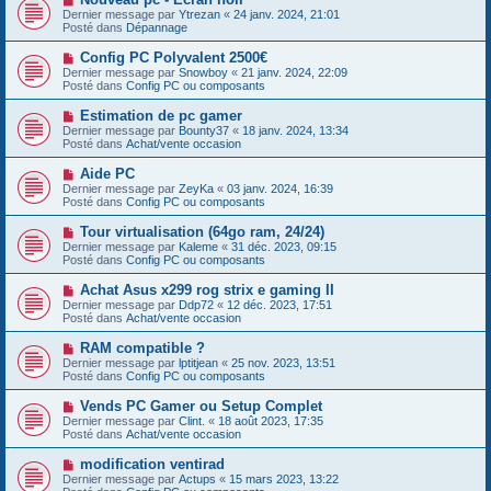
a
o
s
Dernier message par
Ytrezan
«
24 janv. 2024, 21:01
u
u
a
Posté dans
Dépannage
m
v
g
e
e
e
N
Config PC Polyvalent 2500€
s
a
o
s
Dernier message par
Snowboy
«
21 janv. 2024, 22:09
u
u
a
Posté dans
Config PC ou composants
m
v
g
e
e
e
N
Estimation de pc gamer
s
a
o
s
Dernier message par
Bounty37
«
18 janv. 2024, 13:34
u
u
a
Posté dans
Achat/vente occasion
m
v
g
e
e
e
N
Aide PC
s
a
o
s
Dernier message par
ZeyKa
«
03 janv. 2024, 16:39
u
u
a
Posté dans
Config PC ou composants
m
v
g
e
e
e
N
Tour virtualisation (64go ram, 24/24)
s
a
o
s
Dernier message par
Kaleme
«
31 déc. 2023, 09:15
u
u
a
Posté dans
Config PC ou composants
m
v
g
e
e
e
N
Achat Asus x299 rog strix e gaming II
s
a
o
s
Dernier message par
Ddp72
«
12 déc. 2023, 17:51
u
u
a
Posté dans
Achat/vente occasion
m
v
g
e
e
e
N
RAM compatible ?
s
a
o
s
Dernier message par
lptitjean
«
25 nov. 2023, 13:51
u
u
a
Posté dans
Config PC ou composants
m
v
g
e
e
e
N
Vends PC Gamer ou Setup Complet
s
a
o
s
Dernier message par
Clint.
«
18 août 2023, 17:35
u
u
a
Posté dans
Achat/vente occasion
m
v
g
e
e
e
N
modification ventirad
s
a
o
s
Dernier message par
Actups
«
15 mars 2023, 13:22
u
u
a