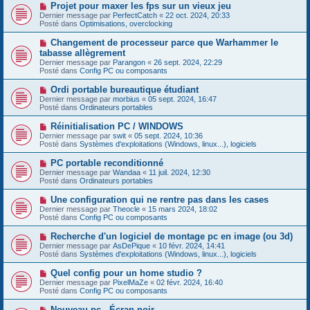
e
s
N
Projet pour maxer les fps sur un vieux jeu
a
a
o
Dernier message par
PerfectCatch
«
22 oct. 2024, 20:33
u
g
u
Posté dans
Optimisations, overclocking
m
e
v
e
e
N
Changement de processeur parce que Warhammer le
s
a
o
s
tabasse allègrement
u
u
a
Dernier message par
m
Parangon
«
26 sept. 2024, 22:29
v
g
Posté dans
e
Config PC ou composants
e
e
s
a
s
N
Ordi portable bureautique étudiant
u
a
o
Dernier message par
m
morbius
«
05 sept. 2024, 16:47
g
u
Posté dans
e
Ordinateurs portables
e
v
s
e
s
N
Réinitialisation PC / WINDOWS
a
a
o
Dernier message par
swit
«
05 sept. 2024, 10:36
u
g
u
Posté dans
Systèmes d'exploitations (Windows, linux...), logiciels
m
e
v
e
e
N
PC portable reconditionné
s
a
o
s
Dernier message par
Wandaa
«
11 juil. 2024, 12:30
u
u
a
Posté dans
Ordinateurs portables
m
v
g
e
e
e
N
Une configuration qui ne rentre pas dans les cases
s
a
o
s
Dernier message par
Theocle
«
15 mars 2024, 18:02
u
u
a
Posté dans
Config PC ou composants
m
v
g
e
e
e
N
Recherche d'un logiciel de montage pc en image (ou 3d)
s
a
o
s
Dernier message par
AsDePique
«
10 févr. 2024, 14:41
u
u
a
Posté dans
Systèmes d'exploitations (Windows, linux...), logiciels
m
v
g
e
e
e
N
Quel config pour un home studio ?
s
a
o
s
Dernier message par
PixelMaZe
«
02 févr. 2024, 16:40
u
u
a
Posté dans
Config PC ou composants
m
v
g
e
e
e
N
Nouveau pc - Écran noir
s