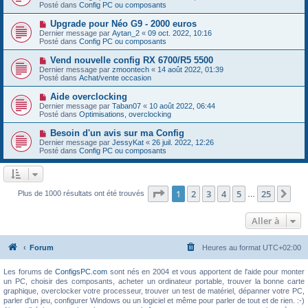
g
u
Posté dans
e
Config PC ou composants
e
v
s
e
s
N
Upgrade pour Néo G9 - 2000 euros
a
a
o
Dernier message par
Aytan_2
«
09 oct. 2022, 10:16
u
g
u
Posté dans
Config PC ou composants
m
e
v
e
e
N
Vend nouvelle config RX 6700/R5 5500
s
a
o
s
Dernier message par
zmoontech
«
14 août 2022, 01:39
u
u
a
Posté dans
Achat/vente occasion
m
v
g
e
e
e
N
Aide overclocking
s
a
o
s
Dernier message par
Taban07
«
10 août 2022, 06:44
u
u
a
Posté dans
Optimisations, overclocking
m
v
g
e
e
e
N
Besoin d'un avis sur ma Config
s
a
o
s
Dernier message par
JessyKat
«
26 juil. 2022, 12:26
u
u
a
Posté dans
Config PC ou composants
m
v
g
e
e
e
s
a
s
u
a
m
Page
1
sur
25
1
2
3
4
5
25
Sui
Plus de 1000 résultats ont été trouvés
g
…
e
e
s
s
Aller à
a
g
e
Forum
Heures au format
UTC+02:00
Les forums de
ConfigsPC.com
sont nés en 2004 et vous apportent de l'aide pour monter
un PC, choisir des composants, acheter un ordinateur portable, trouver la bonne carte
graphique, overclocker votre processeur, trouver un test de matériel, dépanner votre PC,
parler d'un jeu, configurer Windows ou un logiciel et même pour parler de tout et de rien. :-)