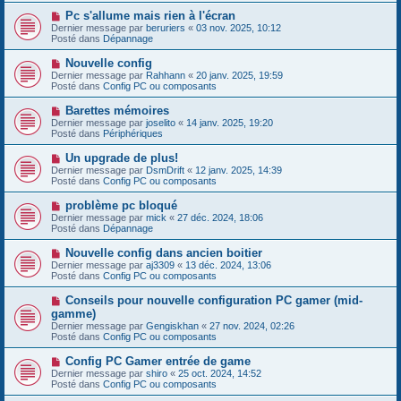
s
e
s
N
Pc s'allume mais rien à l'écran
a
a
o
Dernier message par
beruriers
«
03 nov. 2025, 10:12
u
g
u
Posté dans
Dépannage
m
e
v
e
e
N
Nouvelle config
s
a
o
s
Dernier message par
Rahhann
«
20 janv. 2025, 19:59
u
u
a
Posté dans
Config PC ou composants
m
v
g
e
e
e
N
Barettes mémoires
s
a
o
s
Dernier message par
joselito
«
14 janv. 2025, 19:20
u
u
a
Posté dans
Périphériques
m
v
g
e
e
e
N
Un upgrade de plus!
s
a
o
s
Dernier message par
DsmDrift
«
12 janv. 2025, 14:39
u
u
a
Posté dans
Config PC ou composants
m
v
g
e
e
e
N
problème pc bloqué
s
a
o
s
Dernier message par
mick
«
27 déc. 2024, 18:06
u
u
a
Posté dans
Dépannage
m
v
g
e
e
e
N
Nouvelle config dans ancien boitier
s
a
o
s
Dernier message par
aj3309
«
13 déc. 2024, 13:06
u
u
a
Posté dans
Config PC ou composants
m
v
g
e
e
e
N
Conseils pour nouvelle configuration PC gamer (mid-
s
a
o
s
gamme)
u
u
a
Dernier message par
m
Gengiskhan
«
27 nov. 2024, 02:26
v
g
Posté dans
e
Config PC ou composants
e
e
s
a
s
N
Config PC Gamer entrée de game
u
a
o
Dernier message par
m
shiro
«
25 oct. 2024, 14:52
g
u
Posté dans
e
Config PC ou composants
e
v
s