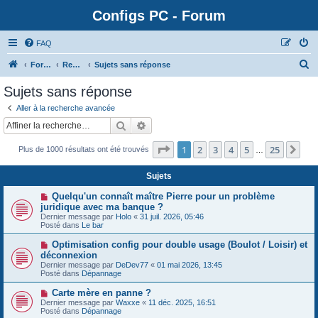
Configs PC - Forum
FAQ
Forum
Rechercher
Sujets sans réponse
Sujets sans réponse
Aller à la recherche avancée
Rechercher
Recherche avancée
Page
1
sur
25
1
2
3
4
5
25
Sui
Plus de 1000 résultats ont été trouvés
…
Sujets
N
Quelqu'un connaît maître Pierre pour un problème
o
juridique avec ma banque ?
u
Dernier message par
Holo
«
31 juil. 2026, 05:46
v
Posté dans
Le bar
e
a
N
Optimisation config pour double usage (Boulot / Loisir) et
u
o
déconnexion
m
u
e
Dernier message par
DeDev77
«
01 mai 2026, 13:45
v
s
Posté dans
Dépannage
e
s
a
a
N
Carte mère en panne ?
u
g
o
Dernier message par
m
Waxxe
«
11 déc. 2025, 16:51
e
u
Posté dans
e
Dépannage
v