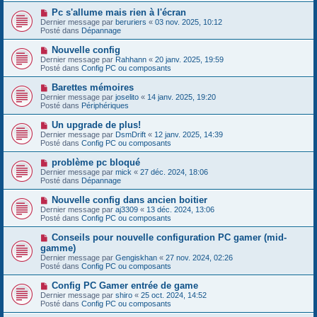
s
e
s
N
Pc s'allume mais rien à l'écran
a
a
o
Dernier message par
beruriers
«
03 nov. 2025, 10:12
u
g
u
Posté dans
Dépannage
m
e
v
e
e
N
Nouvelle config
s
a
o
s
Dernier message par
Rahhann
«
20 janv. 2025, 19:59
u
u
a
Posté dans
Config PC ou composants
m
v
g
e
e
e
N
Barettes mémoires
s
a
o
s
Dernier message par
joselito
«
14 janv. 2025, 19:20
u
u
a
Posté dans
Périphériques
m
v
g
e
e
e
N
Un upgrade de plus!
s
a
o
s
Dernier message par
DsmDrift
«
12 janv. 2025, 14:39
u
u
a
Posté dans
Config PC ou composants
m
v
g
e
e
e
N
problème pc bloqué
s
a
o
s
Dernier message par
mick
«
27 déc. 2024, 18:06
u
u
a
Posté dans
Dépannage
m
v
g
e
e
e
N
Nouvelle config dans ancien boitier
s
a
o
s
Dernier message par
aj3309
«
13 déc. 2024, 13:06
u
u
a
Posté dans
Config PC ou composants
m
v
g
e
e
e
N
Conseils pour nouvelle configuration PC gamer (mid-
s
a
o
s
gamme)
u
u
a
Dernier message par
m
Gengiskhan
«
27 nov. 2024, 02:26
v
g
Posté dans
e
Config PC ou composants
e
e
s
a
s
N
Config PC Gamer entrée de game
u
a
o
Dernier message par
m
shiro
«
25 oct. 2024, 14:52
g
u
Posté dans
e
Config PC ou composants
e
v
s