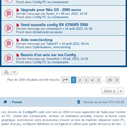
g
u
Posté dans
e
Config PC ou composants
e
v
s
e
s
N
Upgrade pour Néo G9 - 2000 euros
a
a
o
Dernier message par
Aytan_2
«
09 oct. 2022, 10:16
u
g
u
Posté dans
Config PC ou composants
m
e
v
e
e
N
Vend nouvelle config RX 6700/R5 5500
s
a
o
s
Dernier message par
zmoontech
«
14 août 2022, 01:39
u
u
a
Posté dans
Achat/vente occasion
m
v
g
e
e
e
N
Aide overclocking
s
a
o
s
Dernier message par
Taban07
«
10 août 2022, 06:44
u
u
a
Posté dans
Optimisations, overclocking
m
v
g
e
e
e
N
Besoin d'un avis sur ma Config
s
a
o
s
Dernier message par
JessyKat
«
26 juil. 2022, 12:26
u
u
a
Posté dans
Config PC ou composants
m
v
g
e
e
e
s
a
s
u
a
m
Page
1
sur
25
1
2
3
4
5
25
Sui
Plus de 1000 résultats ont été trouvés
g
…
e
e
s
s
Aller à
a
g
e
Forum
Heures au format
UTC+02:00
Les forums de
ConfigsPC.com
sont nés en 2004 et vous apportent de l'aide pour monter
un PC, choisir des composants, acheter un ordinateur portable, trouver la bonne carte
graphique, overclocker votre processeur, trouver un test de matériel, dépanner votre PC,
parler d'un jeu, configurer Windows ou un logiciel et même pour parler de tout et de rien. :-)