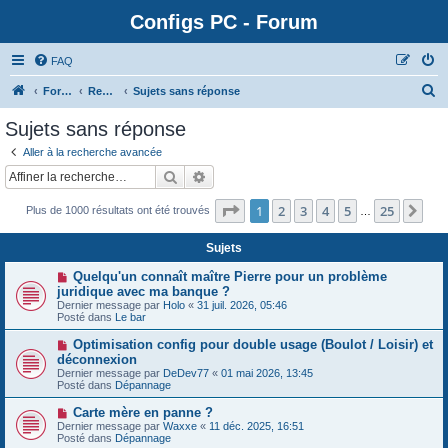
Configs PC - Forum
FAQ
Forum
Rechercher
Sujets sans réponse
Sujets sans réponse
Aller à la recherche avancée
Rechercher
Recherche avancée
Page
1
sur
25
1
2
3
4
5
25
Sui
Plus de 1000 résultats ont été trouvés
…
Sujets
N
Quelqu'un connaît maître Pierre pour un problème
o
juridique avec ma banque ?
u
Dernier message par
Holo
«
31 juil. 2026, 05:46
v
Posté dans
Le bar
e
a
N
Optimisation config pour double usage (Boulot / Loisir) et
u
o
déconnexion
m
u
e
Dernier message par
DeDev77
«
01 mai 2026, 13:45
v
s
Posté dans
Dépannage
e
s
a
a
N
Carte mère en panne ?
u
g
o
Dernier message par
m
Waxxe
«
11 déc. 2025, 16:51
e
u
Posté dans
e
Dépannage
v