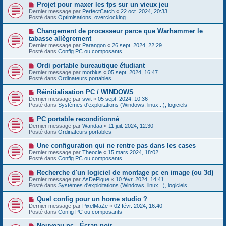
e
s
N
Projet pour maxer les fps sur un vieux jeu
a
a
o
Dernier message par
PerfectCatch
«
22 oct. 2024, 20:33
u
g
u
Posté dans
Optimisations, overclocking
m
e
v
e
e
N
Changement de processeur parce que Warhammer le
s
a
o
s
tabasse allègrement
u
u
a
Dernier message par
m
Parangon
«
26 sept. 2024, 22:29
v
g
Posté dans
e
Config PC ou composants
e
e
s
a
s
N
Ordi portable bureautique étudiant
u
a
o
Dernier message par
m
morbius
«
05 sept. 2024, 16:47
g
u
Posté dans
e
Ordinateurs portables
e
v
s
e
s
N
Réinitialisation PC / WINDOWS
a
a
o
Dernier message par
swit
«
05 sept. 2024, 10:36
u
g
u
Posté dans
Systèmes d'exploitations (Windows, linux...), logiciels
m
e
v
e
e
N
PC portable reconditionné
s
a
o
s
Dernier message par
Wandaa
«
11 juil. 2024, 12:30
u
u
a
Posté dans
Ordinateurs portables
m
v
g
e
e
e
N
Une configuration qui ne rentre pas dans les cases
s
a
o
s
Dernier message par
Theocle
«
15 mars 2024, 18:02
u
u
a
Posté dans
Config PC ou composants
m
v
g
e
e
e
N
Recherche d'un logiciel de montage pc en image (ou 3d)
s
a
o
s
Dernier message par
AsDePique
«
10 févr. 2024, 14:41
u
u
a
Posté dans
Systèmes d'exploitations (Windows, linux...), logiciels
m
v
g
e
e
e
N
Quel config pour un home studio ?
s
a
o
s
Dernier message par
PixelMaZe
«
02 févr. 2024, 16:40
u
u
a
Posté dans
Config PC ou composants
m
v
g
e
e
e
N
Nouveau pc - Écran noir
s