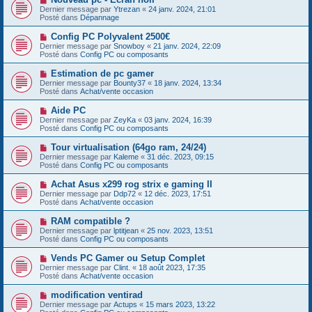
a
o
s
Dernier message par
Ytrezan
«
24 janv. 2024, 21:01
u
u
a
Posté dans
Dépannage
m
v
g
e
e
e
N
Config PC Polyvalent 2500€
s
a
o
s
Dernier message par
Snowboy
«
21 janv. 2024, 22:09
u
u
a
Posté dans
Config PC ou composants
m
v
g
e
e
e
N
Estimation de pc gamer
s
a
o
s
Dernier message par
Bounty37
«
18 janv. 2024, 13:34
u
u
a
Posté dans
Achat/vente occasion
m
v
g
e
e
e
N
Aide PC
s
a
o
s
Dernier message par
ZeyKa
«
03 janv. 2024, 16:39
u
u
a
Posté dans
Config PC ou composants
m
v
g
e
e
e
N
Tour virtualisation (64go ram, 24/24)
s
a
o
s
Dernier message par
Kaleme
«
31 déc. 2023, 09:15
u
u
a
Posté dans
Config PC ou composants
m
v
g
e
e
e
N
Achat Asus x299 rog strix e gaming II
s
a
o
s
Dernier message par
Ddp72
«
12 déc. 2023, 17:51
u
u
a
Posté dans
Achat/vente occasion
m
v
g
e
e
e
N
RAM compatible ?
s
a
o
s
Dernier message par
lptitjean
«
25 nov. 2023, 13:51
u
u
a
Posté dans
Config PC ou composants
m
v
g
e
e
e
N
Vends PC Gamer ou Setup Complet
s
a
o
s
Dernier message par
Clint.
«
18 août 2023, 17:35
u
u
a
Posté dans
Achat/vente occasion
m
v
g
e
e
e
N
modification ventirad
s
a
o
s
Dernier message par
Actups
«
15 mars 2023, 13:22
u
u
a