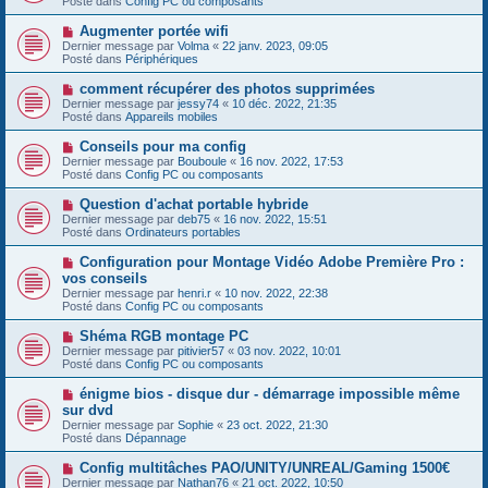
Posté dans
Config PC ou composants
m
v
g
e
e
e
N
Augmenter portée wifi
s
a
o
s
Dernier message par
Volma
«
22 janv. 2023, 09:05
u
u
a
Posté dans
Périphériques
m
v
g
e
e
e
N
comment récupérer des photos supprimées
s
a
o
s
Dernier message par
jessy74
«
10 déc. 2022, 21:35
u
u
a
Posté dans
Appareils mobiles
m
v
g
e
e
e
N
Conseils pour ma config
s
a
o
s
Dernier message par
Bouboule
«
16 nov. 2022, 17:53
u
u
a
Posté dans
Config PC ou composants
m
v
g
e
e
e
N
Question d'achat portable hybride
s
a
o
s
Dernier message par
deb75
«
16 nov. 2022, 15:51
u
u
a
Posté dans
Ordinateurs portables
m
v
g
e
e
e
N
Configuration pour Montage Vidéo Adobe Première Pro :
s
a
o
s
vos conseils
u
u
a
Dernier message par
m
henri.r
«
10 nov. 2022, 22:38
v
g
Posté dans
e
Config PC ou composants
e
e
s
a
s
N
Shéma RGB montage PC
u
a
o
Dernier message par
m
pitivier57
«
03 nov. 2022, 10:01
g
u
Posté dans
e
Config PC ou composants
e
v
s
e
s
N
énigme bios - disque dur - démarrage impossible même
a
a
o
sur dvd
u
g
u
Dernier message par
m
Sophie
«
23 oct. 2022, 21:30
e
v
Posté dans
e
Dépannage
e
s
a
s
N
Config multitâches PAO/UNITY/UNREAL/Gaming 1500€
u
a
o
Dernier message par
m
Nathan76
«
21 oct. 2022, 10:50